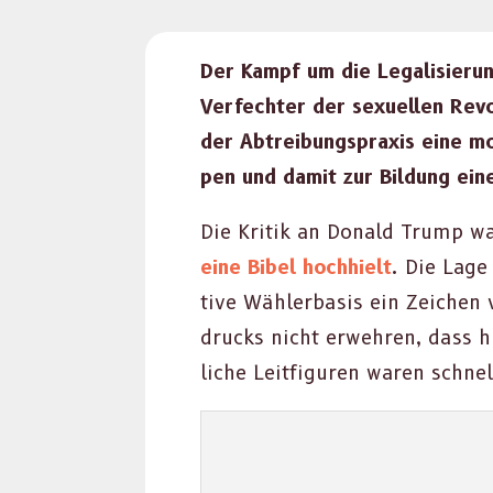
Der Kampf um die Legal­isieru
Ver­fechter der sex­uellen Rev­o­
der Abtrei­bung­sprax­is eine mo
pen und damit zur Bil­dung ein­e
Die Kri­tik an Don­ald Trump w
eine Bibel hochhielt
. Die Lage
tive Wäh­ler­ba­sis ein Zeichen
drucks nicht erwehren, dass hie
liche Leit­fig­uren waren schne