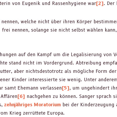
ch­terin von Eugenik und Rassen­hy­giene war
[2]
. Der
nen­nen, welche nicht über ihren Kör­p­er bes­tim­me
frei nen­nen, solange sie nicht selb­st wählen kann,
ühun­gen auf den Kampf um die Legal­isierung von Ver
te stand nicht im Vorder­grund. Abtrei­bung emp­f
ut­ter, aber nichts­destotrotz als mögliche Form der
n­er Kinder inter­essierte sie wenig. Unter anderem v
ar samt Ehe­mann ver­lassen
[5]
, um unge­hin­dert ih
 Affären
[6]
nachge­hen zu kön­nen. Sanger sprach s
s,
zehn­jähriges Mora­to­ri­um
bei der Kinderzeu­gung au
m Krieg zer­rüt­tete Europa.