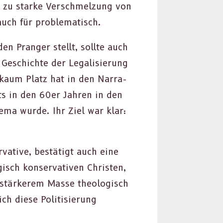
ie zu starke Ver­schmelzung von
auch für prob­lema­tisch.
 den Pranger stellt, sollte auch
 Geschichte der Legal­isierung
 kaum Platz hat in den Nar­ra­
­its in den 60er Jahren in den
he­ma wurde. Ihr Ziel war klar:
v­a­tive, bestätigt auch eine
ch kon­ser­v­a­tiv­en Chris­ten,
 stärk­erem Masse the­ol­o­gisch
ch diese Poli­tisierung