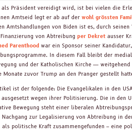
als Präsi­dent verei­digt wird, ist bei vie­len die Er
inen Amt­seid legt er ab auf der
wohl grössten Fam­i­
ten Amt­shand­lun­gen von Biden ist es, durch seine
er Finanzierung von Abtrei­bung
per Dekret
auss­er Kr
ned Par­ent­hood
war ein Spon­sor sein­er Kan­di­datu
­bung­spro­gramme. In diesem Fall bleibt der medi­al
­gung und der Katholis­chen Kirche — weit­ge­hend au
ge Monate zuvor Trump an den Pranger gestellt hat­
tikel ist der fol­gende: Die Evan­ge­likalen in den U
k aus­ge­set­zt wegen ihrer Poli­tisierung. Die in den 
v­a­tive Bewe­gung ste­ht ein­er lib­eralen Abtrei­bung
m Nach­gang zur Legal­isierung von Abtrei­bung in 
als poli­tis­che Kraft zusam­menge­fun­den – eine poli