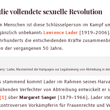
ie vollendete sexuelle Revolution
rten Men­schen ist diese Schlüs­selper­son im Kampf u
än­zlich unbekan­nt:
Lawrence Lad­er
(1919–2006). 
rhun­derts die entschei­den­den Kräfte zusam­men­b
nen der ver­gan­genen 50 Jahre.
r­ry’ Lad­er, Mas­ter­mind der Kam­pagne zur Legal­isierung von Abtrei­bung in d
 stam­mend kommt Lad­er im Rah­men seines Har­vard
ühen­den Ver­fechter von Abtrei­bung entwick­elt er 
[1]
über
Mar­garet Sanger
(1879–1966). Lad­er ste­
kon­tro­ver­sen Vorkämpferin für Frauen­rechte und V