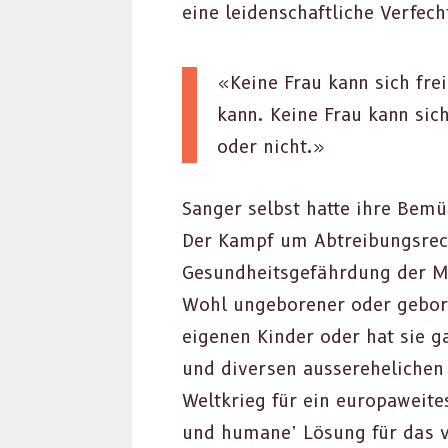
eine lei­den­schaftliche Ver­fe
«Keine Frau kann sich frei 
kann. Keine Frau kann sich 
oder nicht.»
Sanger selb­st hat­te ihre Bem
Der Kampf um Abtrei­bungsrech
Gesund­heits­ge­fährdung der M
Wohl unge­boren­er oder gebore
eige­nen Kinder oder hat sie g
und diversen aussere­he­lichen
Weltkrieg für ein europaweite
und humane’ Lösung für das vo