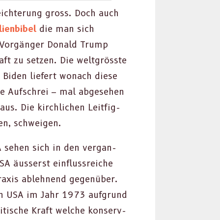
le­ichterung gross. Doch auch
lien­bibel
die man sich
n Vorgänger Don­ald Trump
aft zu set­zen. Die welt­grösste
r, Biden liefert wonach diese
e Auf­schrei – mal abge­se­hen
s. Die kirch­lichen Leit­fig­
ten, schweigen.
SA sehen sich in den ver­gan­
USA äusserst ein­flussre­iche
­sprax­is ablehnend gegenüber.
den USA im Jahr 1973 auf­grund
­tis­che Kraft welche kon­ser­v­