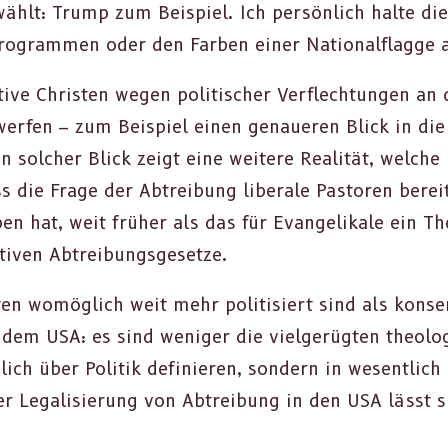
 wählt: Trump zum Beispiel. Ich per­sön­lich halte d
 Pro­gram­men oder den Far­ben ein­er Nation­alflagge 
tive Chris­ten wegen poli­tis­ch­er Ver­flech­tun­gen an
wer­fen – zum Beispiel einen genaueren Blick in die
 solch­er Blick zeigt eine weit­ere Real­ität, welche
ss die Frage der Abtrei­bung lib­erale Pas­toren bere
eben hat, weit früher als das für Evan­ge­likale ein T
tiv­en Abtrei­bungs­ge­set­ze.
ten wom­öglich weit mehr poli­tisiert sind als kon­ser­
dem USA: es sind weniger die viel­gerügten the­ol­o­gis
lich über Poli­tik definieren, son­dern in wesentlich
er Legal­isierung von Abtrei­bung in den USA lässt si