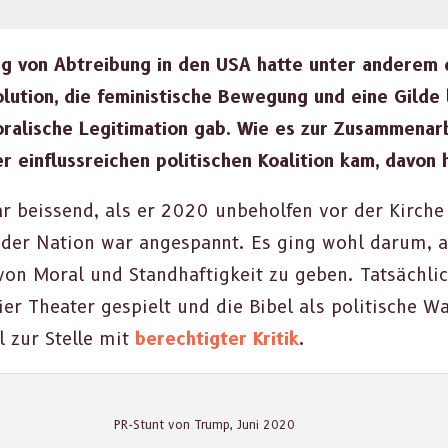
ng von Abtrei­bung in den USA hat­te unter anderem 
lu­tion, die fem­i­nis­tis­che Bewe­gung und eine Gilde
ralis­che Legit­i­ma­tion gab. Wie es zur Zusam­me­nar­b
r ein­flussre­ichen poli­tis­chen Koali­tion kam, davon 
ar beis­send, als er 2020 unbe­holfen vor der Kirc
 der Nation war anges­pan­nt. Es ging wohl darum, an s
 von Moral und Stand­haftigkeit zu geben. Tat­säch­l
r The­ater gespielt und die Bibel als poli­tis­che W
ll zur Stelle mit
berechtigter Kri­tik
.
PR-Stunt von Trump, Juni 2020