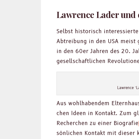
Lawrence Lader und d
Selb­st his­torisch inter­essie
Abtrei­bung in den USA meist g
in den 60er Jahren des 20. Jah
gesellschaftlichen Rev­o­lu­tio­
Lawrence ‘La
Aus wohlhaben­dem Eltern­haus
chen Ideen in Kon­takt. Zum gl
Recherchen zu ein­er Biografie
sön­lichen Kon­takt mit dieser 