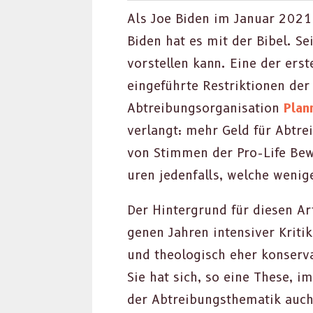
Als Joe Biden im Jan­u­ar 2021 
Biden hat es mit der Bibel. Se
vorstellen kann. Eine der ers
einge­führte Restrik­tio­nen d
Abtrei­bung­sor­gan­i­sa­tion
Plan
ver­langt: mehr Geld für Abtrei
von Stim­men der Pro-Life Bewe
uren jeden­falls, welche weni
Der Hin­ter­grund für diesen Ar
genen Jahren inten­siv­er Kri­ti
und the­ol­o­gisch eher kon­ser­
Sie hat sich, so eine These, i
der Abtrei­bungs­the­matik auch 