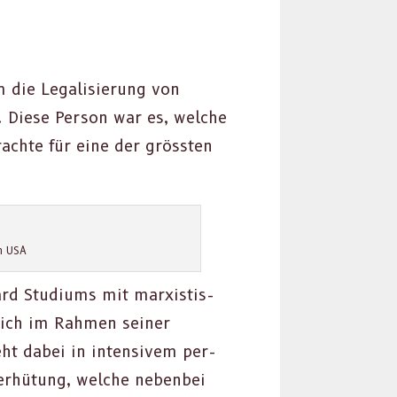
m die Legal­isierung von
Diese Per­son war es, welche
rachte für eine der grössten
en USA
 Studi­ums mit marx­is­tis­
sich im Rah­men sein­er
ht dabei in inten­sivem per­
er­hü­tung, welche neben­bei