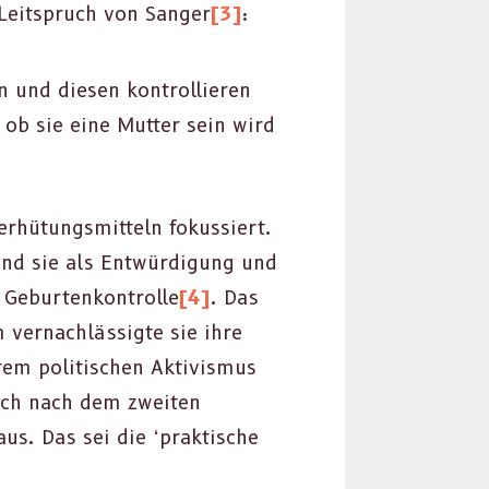
 Leit­spruch von Sanger
[3]
:
n und diesen kon­trol­lieren
 ob sie eine Mut­ter sein wird
­hü­tungsmit­teln fokussiert.
and sie als Entwürdi­gung und
 Geburtenkon­trolle
[4]
. Das
er­nach­läs­sigte sie ihre
rem poli­tis­chen Aktivis­mus
ich nach dem zweit­en
s. Das sei die ‘prak­tis­che