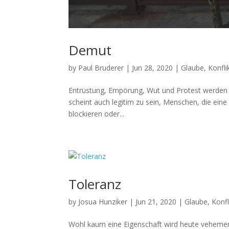
Demut
by
Paul Bruderer
|
Jun 28, 2020
|
Glaube
,
Konfli
Entrüs­tung, Empörung, Wut und Protest wer­den 
scheint auch legit­im zu sein, Men­schen, die eine
block­ieren oder...
Toleranz
by
Josua Hunziker
|
Jun 21, 2020
|
Glaube
,
Konfl
Wohl kaum eine Eigen­schaft wird heute vehe­mente