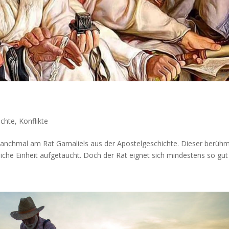
ichte
,
Konflikte
ris­ten manch­mal am Rat Gamaliels aus der Apos­telgeschichte. Dieser berüh
liche Ein­heit aufge­taucht. Doch der Rat eignet sich min­destens so gut a