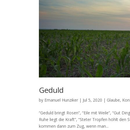
Geduld
by
Emanuel Hunziker
|
Jul 5, 2020
|
Glaube
,
Konf
“Geduld bringt Rosen”, “Eile mit Weile”, “Gut Di
Ruhe liegt die Kraft”, “Steter Tropfen höhlt den
kom­men dann zum Zug, wenn man...