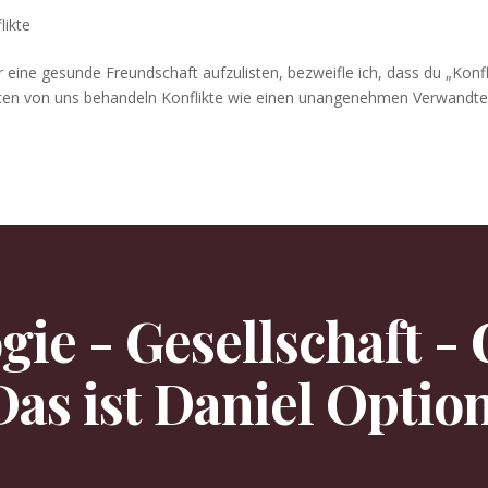
likte
eine gesunde Fre­und­schaft aufzulis­ten, bezwei­fle ich, dass du „Kon­fli
ten von uns behan­deln Kon­flik­te wie einen unan­genehmen Ver­wandte
gie - Gesellschaft - 
Das ist Daniel Option