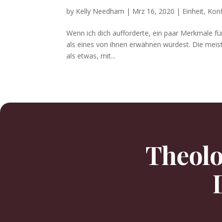
by
Kelly Needham
|
Mrz 16, 2020
|
Einheit
,
Konf
Wenn ich dich auf­forderte, ein paar Merk­male für 
als eines von ihnen erwäh­nen würdest. Die meis­
als etwas, mit...
Theolo