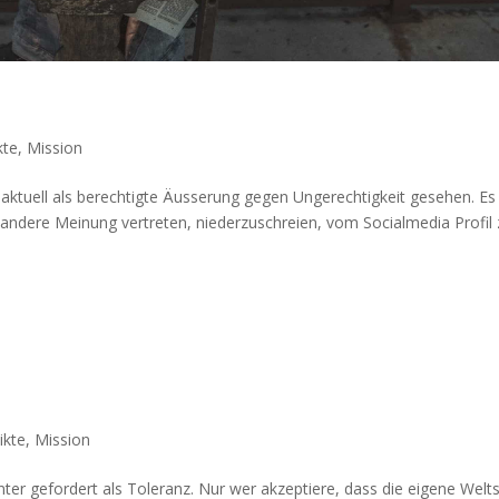
kte
,
Mission
aktuell als berechtigte Äusserung gegen Ungerechtigkeit gese­hen. Es
 andere Mei­n­ung vertreten, niederzuschreien, vom Social­me­dia Pro­fil
ikte
,
Mission
r gefordert als Tol­er­anz. Nur wer akzep­tiere, dass die eigene Welt­s