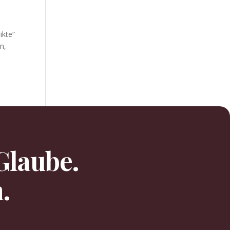
k­te“
n,
Glaube.
.