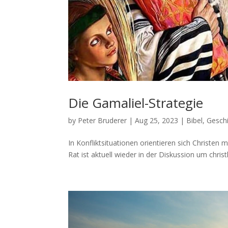
Die Gamaliel-Strategie
by
Peter Bruderer
|
Aug 25, 2023
|
Bibel
,
Gesch
In Kon­flik­t­si­t­u­a­tio­nen ori­en­tieren sich Ch
Rat ist aktuell wieder in der Diskus­sion um christ