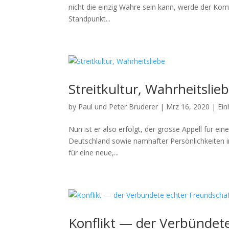
nicht die einzig Wahre sein kann, werde der Kom­p
Stand­punkt...
Streitkultur, Wahrheitslie
by
Paul und Peter Bruderer
|
Mrz 16, 2020
|
Ein
Nun ist er also erfol­gt, der grosse Appell für ein
Deutsch­land sowie namhafter Per­sön­lichkeit­en i
für eine neue,...
Konflikt — der Verbündet