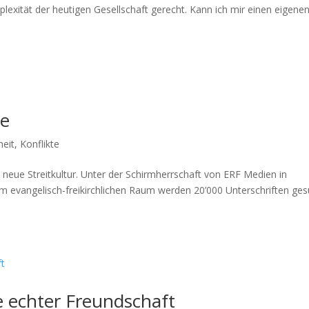
lex­ität der heuti­gen Gesellschaft gerecht. Kann ich mir einen eige­ne
be
heit
,
Konflikte
e neue Stre­itkul­tur. Unter der Schirmherrschaft von ERF Medi­en in
m evan­ge­lisch-freikirch­lichen Raum wer­den 20’000 Unter­schriften ge
e echter Freundschaft