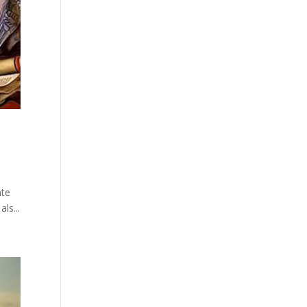
mte
ls...