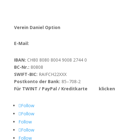
Verein Daniel Option
E-Mail:
info@danieloption.ch
IBAN:
CH80 8080 8004 9008 2744 0
BC-Nr.:
80808
SWIFT-BIC:
RAIFCH22XXX
Postkonto der Bank:
85–708‑2
Für TWINT / PayPal / Kreditkarte
hier
klicken
Follow
Follow
Follow
Follow
Follow