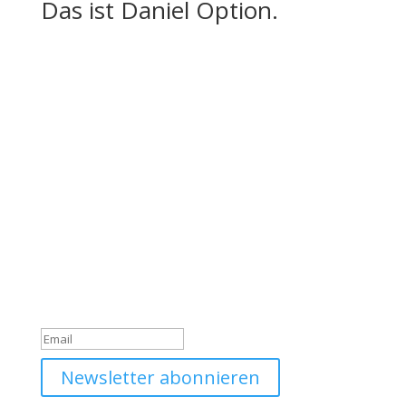
Das ist Daniel Option.
Werde Teil unserer
Community
Trage dich jetzt in unseren Daniel Option Newsletter
ein, sodass du immer gleich über unsere Neuigkeiten
informiert wirst.
Du hast dich erfolgreich für
den Newsletter angemeldet!
Newsletter abonnieren