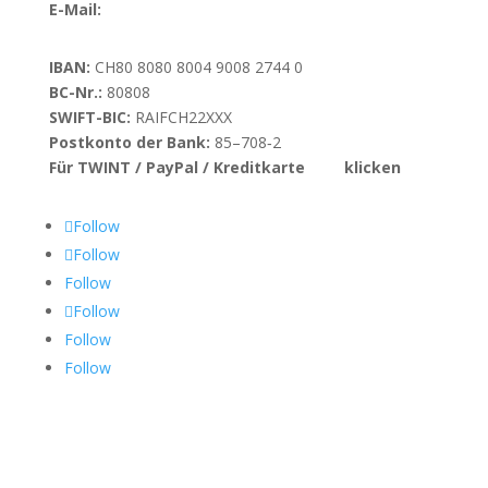
E-Mail:
info@danieloption.ch
IBAN:
CH80 8080 8004 9008 2744 0
BC-Nr.:
80808
SWIFT-BIC:
RAIFCH22XXX
Postkonto der Bank:
85–708‑2
Für TWINT / PayPal / Kreditkarte
hier
klicken
Follow
Follow
Follow
Follow
Follow
Follow