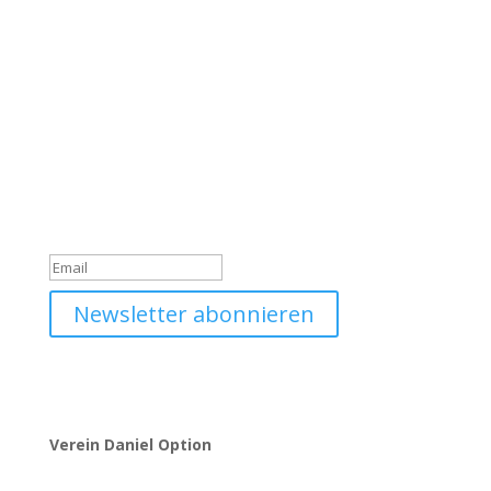
Werde Teil unserer
Community
Trage dich jetzt in unseren Daniel Option Newsletter
ein, sodass du immer gleich über unsere Neuigkeiten
informiert wirst.
Du hast dich erfolgreich für
den Newsletter angemeldet!
Newsletter abonnieren
Verein Daniel Option