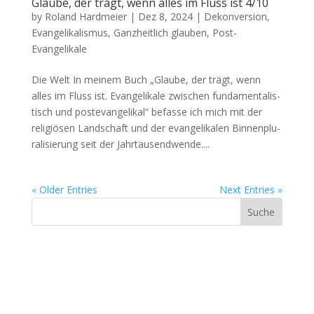
Glaube, der trägt, wenn alles im Fluss ist 4/10
by
Roland Hardmeier
|
Dez 8, 2024
|
Dekonversion
,
Evangelikalismus
,
Ganzheitlich glauben
,
Post-
Evangelikale
Die Welt In meinem Buch „Glaube, der trägt, wenn
alles im Fluss ist. Evan­ge­likale zwis­chen fun­da­men­tal­is­
tisch und poste­van­ge­likal“ befasse ich mich mit der
religiösen Land­schaft und der evan­ge­likalen Bin­nen­plu­
ral­isierung seit der Jahrtausendwende....
« Older Entries
Next Entries »