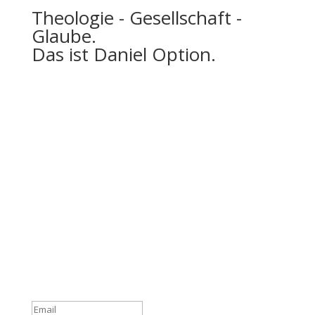
Theologie - Gesellschaft -
Glaube.
Das ist Daniel Option.
Werde Teil unserer
Community
Trage dich jetzt in unseren Daniel Option Newsletter
ein, sodass du immer gleich über unsere Neuigkeiten
informiert wirst.
Du hast dich erfolgreich für
den Newsletter angemeldet!