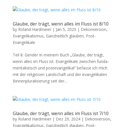
Glaube, der trägt, wenn alles im Fluss ist 8/10
by
Roland Hardmeier
|
Jan 5, 2025
|
Dekonversion
,
Evangelikalismus
,
Ganzheitlich glauben
,
Post-
Evangelikale
Teil 8: Gen­der In meinem Buch „Glaube, der trägt,
wenn alles im Fluss ist. Evan­ge­likale zwis­chen fun­da­
men­tal­is­tisch und poste­van­ge­likal“ befasse ich mich
mit der religiösen Land­schaft und der evan­ge­likalen
Bin­nen­plu­ral­isierung seit der...
Glaube, der trägt, wenn alles im Fluss ist 7/10
by
Roland Hardmeier
|
Dez 29, 2024
|
Dekonversion
,
Evangelikalismus
,
Ganzheitlich glauben
,
Post-