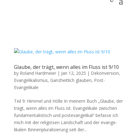
Glaube, der trägt, wenn alles im Fluss ist 9/10
by
Roland Hardmeier
|
Jan 12, 2025
|
Dekonversion
,
Evangelikalismus
,
Ganzheitlich glauben
,
Post-
Evangelikale
Teil 9: Him­mel und Hölle In meinem Buch „Glaube, der
trägt, wenn alles im Fluss ist. Evan­ge­likale zwis­chen
fun­da­men­tal­is­tisch und poste­van­ge­likal“ befasse ich
mich mit der religiösen Land­schaft und der evan­ge­
likalen Bin­nen­plu­ral­isierung seit der...