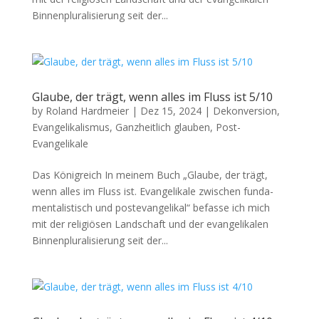
Bin­nen­plu­ral­isierung seit der...
Glaube, der trägt, wenn alles im Fluss ist 5/10
by
Roland Hardmeier
|
Dez 15, 2024
|
Dekonversion
,
Evangelikalismus
,
Ganzheitlich glauben
,
Post-
Evangelikale
Das Kön­i­gre­ich In meinem Buch „Glaube, der trägt,
wenn alles im Fluss ist. Evan­ge­likale zwis­chen fun­da­
men­tal­is­tisch und poste­van­ge­likal“ befasse ich mich
mit der religiösen Land­schaft und der evan­ge­likalen
Bin­nen­plu­ral­isierung seit der...