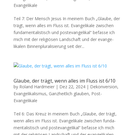
Evangelikale
Teil 7: Der Men­sch Jesus In meinem Buch „Glaube, der
trägt, wenn alles im Fluss ist. Evan­ge­likale zwis­chen
fun­da­men­tal­is­tisch und poste­van­ge­likal“ befasse ich
mich mit der religiösen Land­schaft und der evan­ge­
likalen Bin­nen­plu­ral­isierung seit der...
Glaube, der trägt, wenn alles im Fluss ist 6/10
by
Roland Hardmeier
|
Dez 22, 2024
|
Dekonversion
,
Evangelikalismus
,
Ganzheitlich glauben
,
Post-
Evangelikale
Teil 6: Das Kreuz In meinem Buch „Glaube, der trägt,
wenn alles im Fluss ist. Evan­ge­likale zwis­chen fun­da­
men­tal­is­tisch und poste­van­ge­likal“ befasse ich mich
mit der religiösen Land­schaft und der evan­ge­likalen