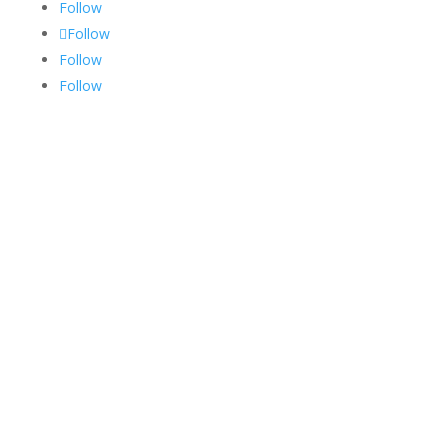
Follow
Follow
Follow
Follow
Alle Artikel ansehen
Kanalüberblick öffnen
Themenserien öffnen
Kontakt
Unterstützen
Downloads