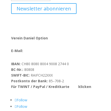
Newsletter abonnieren
Verein Daniel Option
E-Mail:
info@danieloption.ch
IBAN:
CH80 8080 8004 9008 2744 0
BC-Nr.:
80808
SWIFT-BIC:
RAIFCH22XXX
Postkonto der Bank:
85–708‑2
Für TWINT / PayPal / Kreditkarte
hier
klicken
Follow
Follow