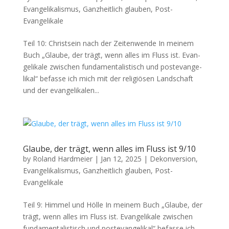
Evangelikalismus
,
Ganzheitlich glauben
,
Post-
Evangelikale
Teil 10: Christ­sein nach der Zeit­en­wende In meinem
Buch „Glaube, der trägt, wenn alles im Fluss ist. Evan­
ge­likale zwis­chen fun­da­men­tal­is­tisch und poste­van­ge­
likal“ befasse ich mich mit der religiösen Land­schaft
und der evan­ge­likalen...
Glaube, der trägt, wenn alles im Fluss ist 9/10
by
Roland Hardmeier
|
Jan 12, 2025
|
Dekonversion
,
Evangelikalismus
,
Ganzheitlich glauben
,
Post-
Evangelikale
Teil 9: Him­mel und Hölle In meinem Buch „Glaube, der
trägt, wenn alles im Fluss ist. Evan­ge­likale zwis­chen
fun­da­men­tal­is­tisch und poste­van­ge­likal“ befasse ich