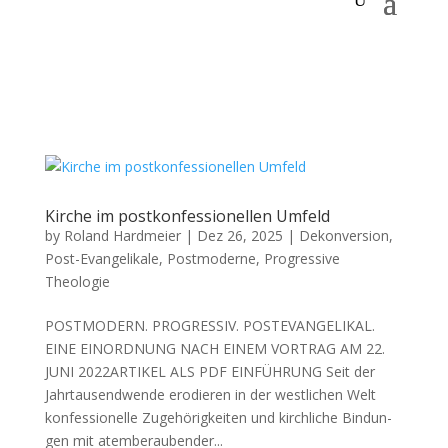
Kirche im postkonfessionellen Umfeld
by
Roland Hardmeier
|
Dez 26, 2025
|
Dekonversion
,
Post-Evangelikale
,
Postmoderne
,
Progressive
Theologie
POSTMODERN. PROGRESSIV. POSTEVANGELIKAL.
EINE EINORDNUNG NACH EINEM VORTRAG AM 22.
JUNI 2022ARTIKEL ALS PDF EINFÜHRUNG Seit der
Jahrtausendwende erodieren in der west­lichen Welt
kon­fes­sionelle Zuge­hörigkeit­en und kirch­liche Bindun­
gen mit atem­ber­auben­der...