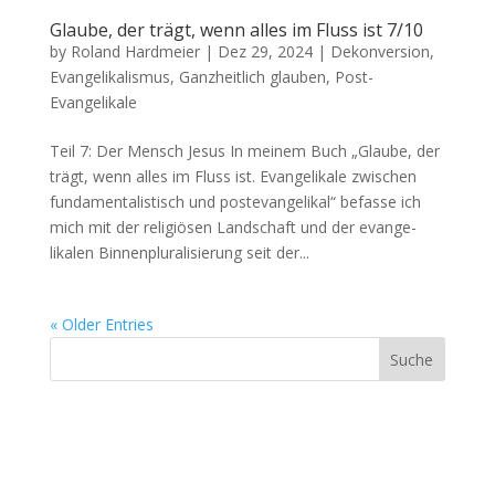
Glaube, der trägt, wenn alles im Fluss ist 7/10
by
Roland Hardmeier
|
Dez 29, 2024
|
Dekonversion
,
Evangelikalismus
,
Ganzheitlich glauben
,
Post-
Evangelikale
Teil 7: Der Men­sch Jesus In meinem Buch „Glaube, der
trägt, wenn alles im Fluss ist. Evan­ge­likale zwis­chen
fun­da­men­tal­is­tisch und poste­van­ge­likal“ befasse ich
mich mit der religiösen Land­schaft und der evan­ge­
likalen Bin­nen­plu­ral­isierung seit der...
« Older Entries