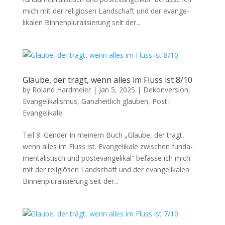
mich mit der religiösen Land­schaft und der evan­ge­
likalen Bin­nen­plu­ral­isierung seit der...
Glaube, der trägt, wenn alles im Fluss ist 8/10
by
Roland Hardmeier
|
Jan 5, 2025
|
Dekonversion
,
Evangelikalismus
,
Ganzheitlich glauben
,
Post-
Evangelikale
Teil 8: Gen­der In meinem Buch „Glaube, der trägt,
wenn alles im Fluss ist. Evan­ge­likale zwis­chen fun­da­
men­tal­is­tisch und poste­van­ge­likal“ befasse ich mich
mit der religiösen Land­schaft und der evan­ge­likalen
Bin­nen­plu­ral­isierung seit der...