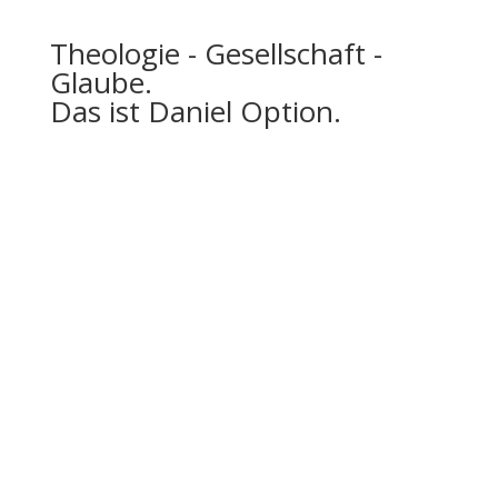
Theologie - Gesellschaft -
Glaube.
Das ist Daniel Option.
Werde Teil unserer
Community
Trage dich jetzt in unseren Daniel Option Newsletter
ein, sodass du immer gleich über unsere Neuigkeiten
informiert wirst.
Du hast dich erfolgreich für
den Newsletter angemeldet!