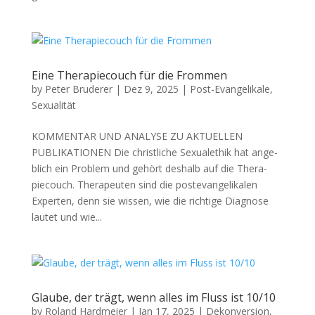
Eine Therapiecouch für die Frommen
by
Peter Bruderer
|
Dez 9, 2025
|
Post-Evangelikale
,
Sexualität
KOMMENTAR UND ANALYSE ZU AKTUELLEN
PUBLIKATIONEN Die christliche Sex­u­alethik hat ange­
blich ein Prob­lem und gehört deshalb auf die Ther­a­
piecouch. Ther­a­peuten sind die poste­van­ge­likalen
Experten, denn sie wis­sen, wie die richtige Diag­nose
lautet und wie...
Glaube, der trägt, wenn alles im Fluss ist 10/10
by
Roland Hardmeier
|
Jan 17, 2025
|
Dekonversion
,