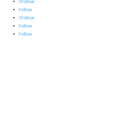
Follow
Follow
Follow
Follow
Follow
Alle Artikel ansehen
Kanalüberblick öffnen
Themenserien öffnen
Kontakt
Unterstützen
Downloads