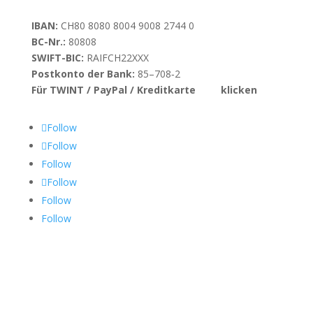
IBAN:
CH80 8080 8004 9008 2744 0
BC-Nr.:
80808
SWIFT-BIC:
RAIFCH22XXX
Postkonto der Bank:
85–708‑2
Für TWINT / PayPal / Kreditkarte
hier
klicken
Follow
Follow
Follow
Follow
Follow
Follow
Alle Artikel ansehen