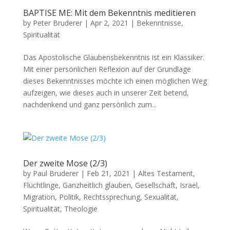
BAPTISE ME: Mit dem Bekenntnis meditieren
by
Peter Bruderer
|
Apr 2, 2021
|
Bekenntnisse
,
Spiritualität
Das Apos­tolis­che Glaubens­beken­nt­nis ist ein Klas­sik­er.
Mit ein­er per­sön­lichen Reflex­ion auf der Grund­lage
dieses Beken­nt­niss­es möchte ich einen möglichen Weg
aufzeigen, wie dieses auch in unser­er Zeit betend,
nach­denk­end und ganz per­sön­lich zum...
Der zweite Mose (2/3)
by
Paul Bruderer
|
Feb 21, 2021
|
Altes Testament
,
Flüchtlinge
,
Ganzheitlich glauben
,
Gesellschaft
,
Israel
,
Migration
,
Politik
,
Rechtssprechung
,
Sexualität
,
Spiritualität
,
Theologie