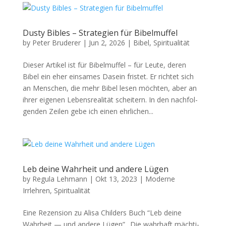
Dusty Bibles – Strategien für Bibelmuffel
by
Peter Bruderer
|
Jun 2, 2026
|
Bibel
,
Spiritualität
Dieser Artikel ist für Bibel­muf­fel – für Leute, deren
Bibel ein eher ein­sames Dasein fris­tet. Er richtet sich
an Men­schen, die mehr Bibel lesen möcht­en, aber an
ihrer eige­nen Leben­sre­al­ität scheit­ern. In den nach­fol­
gen­den Zeilen gebe ich einen ehrlichen...
Leb deine Wahrheit und andere Lügen
by
Regula Lehmann
|
Okt 13, 2023
|
Moderne
Irrlehren
,
Spiritualität
Eine Rezen­sion zu Alisa Childers Buch “Leb deine
Wahrheit — und andere Lügen” „Die wahrhaft mächti­