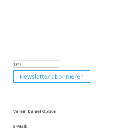
Werde Teil unserer
Community
Trage dich jetzt in unseren Daniel Option Newsletter
ein, sodass du immer gleich über unsere Neuigkeiten
informiert wirst.
Du hast dich erfolgreich für
den Newsletter angemeldet!
Newsletter abonnieren
Verein Daniel Option
E-Mail:
info@danieloption.ch