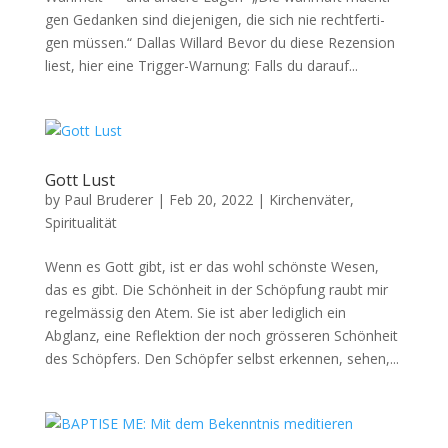
gen Gedanken sind diejeni­gen, die sich nie recht­fer­ti­
gen müssen.“ Dal­las Willard Bevor du diese Rezen­sion
liest, hier eine Trig­ger-War­nung: Falls du darauf...
Gott Lust
by
Paul Bruderer
|
Feb 20, 2022
|
Kirchenväter
,
Spiritualität
Wenn es Gott gibt, ist er das wohl schön­ste Wesen,
das es gibt. Die Schön­heit in der Schöp­fung raubt mir
regelmäs­sig den Atem. Sie ist aber lediglich ein
Abglanz, eine Reflek­tion der noch grösseren Schön­heit
des Schöpfers. Den Schöpfer selb­st erken­nen, sehen,...