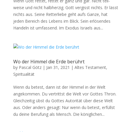
Wenn Gott ret­tet, ret­tet er ganz und gar. Nicht teil­
weise und nicht halb­herzig. Gott ver­gisst nichts. Er lässt
nichts aus. Seine Ret­ter­liebe geht aufs Ganze, hat
jeden Bere­ich des Lebens im Blick. Sein erlösendes
Han­deln ist umfassend. Im Exo­dus Israels aus...
Wo der Himmel die Erde berührt
by
Pascal Götz
|
Jan 31, 2021
|
Altes Testament
,
Spiritualität
Wenn du betest, dann ist der Him­mel in der Welt
angekom­men. Du ver­trittst die Welt vor Gottes Thron.
Gle­ichzeit­ig übst du Gottes Autorität über diese Welt
aus. Oder anders gesagt: Nur wenn du betest, erfüllst
du deine Beru­fung als Men­sch. Die königlichen...