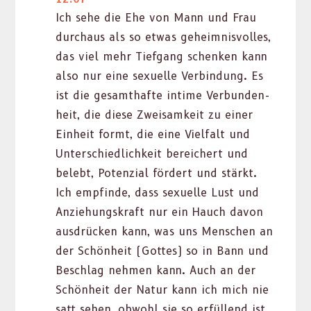
Ich sehe die Ehe von Mann und Frau
dur­chaus als so etwas geheimnisvolles,
das viel mehr Tief­gang schenken kann
also nur eine sex­uelle Verbindung. Es
ist die gesamthafte intime Ver­bun­den­
heit, die diese Zweisamkeit zu ein­er
Ein­heit formt, die eine Vielfalt und
Unter­schiedlichkeit bere­ichert und
belebt, Poten­zial fördert und stärkt.
Ich empfinde, dass sex­uelle Lust und
Anziehungskraft nur ein Hauch davon
aus­drück­en kann, was uns Men­schen an
der Schön­heit (Gottes) so in Bann und
Beschlag nehmen kann. Auch an der
Schön­heit der Natur kann ich mich nie
satt sehen, obwohl sie so erfül­lend ist.