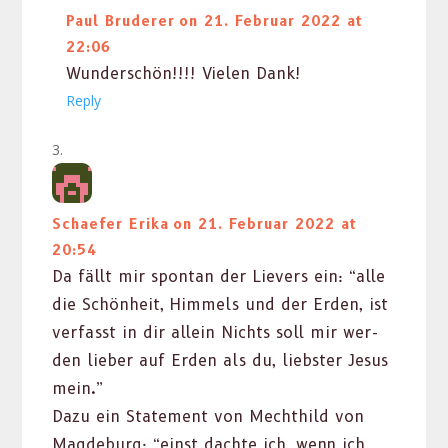
Paul Bruderer
on 21. Februar 2022 at
22:06
Wun­der­schön!!!! Vie­len Dank!
Reply
Schaefer Erika
on 21. Februar 2022 at
20:54
Da fällt mir spon­tan der Liev­ers ein: “alle
die Schön­heit, Him­mels und der Erden, ist
ver­fasst in dir allein Nichts soll mir wer­
den lieber auf Erden als du, lieb­ster Jesus
mein.”
Dazu ein State­ment von Mechthild von
Magde­burg: “einst dachte ich, wenn ich