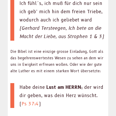
Ich fühl´s, ich muß für dich nur sein
ich geb’ mich hin dem freien Triebe,
wodurch auch ich geliebet ward
(Ger­hard Ter­stee­gen, Ich bete an die
Macht der Liebe, aus Stro­phen 1 & 3)
Die Bibel ist eine einzige grosse Ein­ladung, Gott als
das begehrenswertestes Wesen zu sehen an dem wir
uns in Ewigkeit erfreuen wollen. Oder wie der gute
alte Luther es mit einem starken Wort über­set­zte:
Habe deine
Lust am HERRN
; der wird
dir geben, was dein Herz wün­scht.
(
Ps 37:4
)