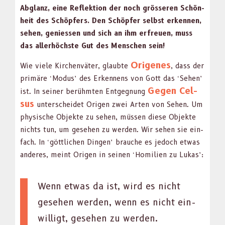
Abglanz, eine Reflek­tion der noch grösseren Schön­
heit des Schöpfers. Den Schöpfer selb­st erken­nen,
sehen, geniessen und sich an ihm erfreuen, muss
das aller­höch­ste Gut des Men­schen sein!
Ori­genes
Wie viele Kirchen­väter, glaubte
, dass der
primäre ‘Modus’ des Erken­nens von Gott das ‘Sehen’
Gegen Cel­
ist. In sein­er berühmten Ent­geg­nung
sus
unter­schei­det Ori­gen zwei Arten von Sehen. Um
physis­che Objek­te zu sehen, müssen diese Objek­te
nichts tun, um gese­hen zu wer­den. Wir sehen sie ein­
fach. In ‘göt­tlichen Din­gen’ brauche es jedoch etwas
anderes, meint Ori­gen in seinen ‘Hom­i­lien zu Lukas’:
Wenn etwas da ist, wird es nicht
gese­hen wer­den, wenn es nicht ein­
willigt, gese­hen zu wer­den.