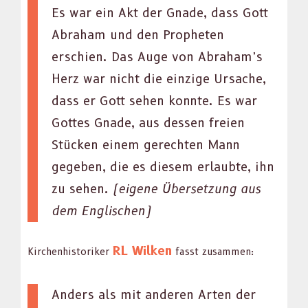
Es war ein Akt der Gnade, dass Gott
Abra­ham und den Propheten
erschien. Das Auge von Abraham’s
Herz war nicht die einzige Ursache,
dass er Gott sehen kon­nte. Es war
Gottes Gnade, aus dessen freien
Stück­en einem gerecht­en Mann
gegeben, die es diesem erlaubte, ihn
zu sehen.
(eigene Über­set­zung aus
dem Englis­chen)
RL Wilken
Kirchen­his­torik­er
fasst zusam­men:
Anders als mit anderen Arten der