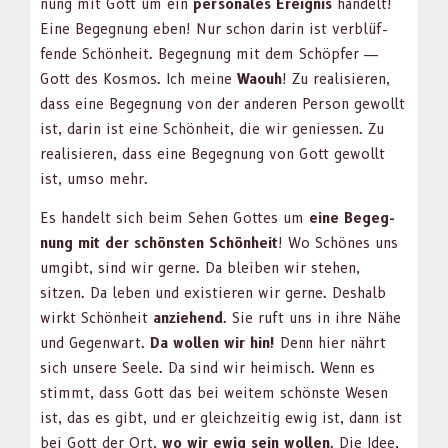
nung mit Gott um ein
per­son­ales Ereig­nis
han­delt!
Eine Begeg­nung eben! Nur schon darin ist verblüf­
fende Schön­heit. Begeg­nung mit dem Schöpfer —
Gott des Kos­mos. Ich meine
Waouh
! Zu real­isieren,
dass eine Begeg­nung von der anderen Per­son gewollt
ist, darin ist eine Schön­heit, die wir geniessen. Zu
real­isieren, dass eine Begeg­nung von Gott gewollt
ist, umso mehr.
Es han­delt sich beim Sehen Gottes um
eine Begeg­
nung mit der schön­sten Schön­heit
! Wo Schönes uns
umgibt, sind wir gerne. Da bleiben wir ste­hen,
sitzen. Da leben und existieren wir gerne. Deshalb
wirkt Schön­heit
anziehend
. Sie ruft uns in ihre Nähe
und Gegen­wart.
Da wollen wir hin!
Denn hier nährt
sich unsere Seele. Da sind wir heimisch. Wenn es
stimmt, dass Gott das bei weit­em schön­ste Wesen
ist, das es gibt, und er gle­ichzeit­ig ewig ist, dann ist
bei Gott der Ort,
wo wir ewig sein wollen
. Die Idee,