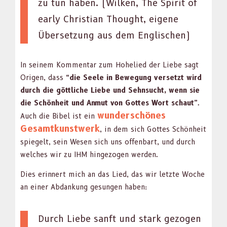
zu tun haben. (Wilken, The Spir­it of
ear­ly Chris­t­ian Thought, eigene
Über­set­zung aus dem Englis­chen)
In seinem Kom­men­tar zum Hohe­lied der Liebe sagt
Ori­gen, dass
“die Seele in Bewe­gung ver­set­zt wird
durch die göt­tliche Liebe und Sehn­sucht, wenn sie
die Schön­heit und Anmut von Gottes Wort schaut”
.
wun­der­schönes
Auch die Bibel ist ein
Gesamtkunst­werk
, in dem sich Gottes Schön­heit
spiegelt, sein Wesen sich uns offen­bart, und durch
welch­es wir zu IHM hinge­zo­gen wer­den.
Dies erin­nert mich an das Lied, das wir let­zte Woche
an ein­er Abdankung gesun­gen haben:
Durch Liebe san­ft und stark gezo­gen