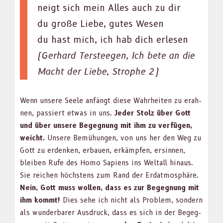
neigt sich mein Alles auch zu dir
du große Liebe, gutes Wesen
du hast mich, ich hab dich erlesen
(Ger­hard Ter­stee­gen, Ich bete an die
Macht der Liebe, Stro­phe 2)
Wenn unsere Seele anfängt diese Wahrheit­en zu erah­
nen, passiert etwas in uns.
Jed­er Stolz über Gott
und über unsere Begeg­nung mit ihm zu ver­fü­gen,
weicht.
Unsere Bemühun­gen, von uns her den Weg zu
Gott zu erdenken, erbauen, erkämpfen, ersin­nen,
bleiben Rufe des Homo Sapi­ens ins Weltall hin­aus.
Sie reichen höch­stens zum Rand der Erdat­mo­sphäre.
Nein, Gott muss wollen, dass es zur Begeg­nung mit
ihm kommt!
Dies sehe ich nicht als Prob­lem, son­dern
als wun­der­bar­er Aus­druck, dass es sich in der Begeg­