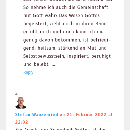
So nehme ich auch die Gemein­schaft
mit Gott wahr: Das Wesen Gottes
begeis­tert, zieht mich in ihren Bann,
erfüllt mich und doch kann ich nie
genug davon bekom­men, ist befriedi­
gend, heil­sam, stärk­end an Mut und
Selb­st­be­wusst­sein, inspiri­ert, beruhigt
und belebt, …
Reply
Stefan Wanzenried
on 21. Februar 2022 at
22:02
Ein Aspekt der Schön­heit Gottes ist die