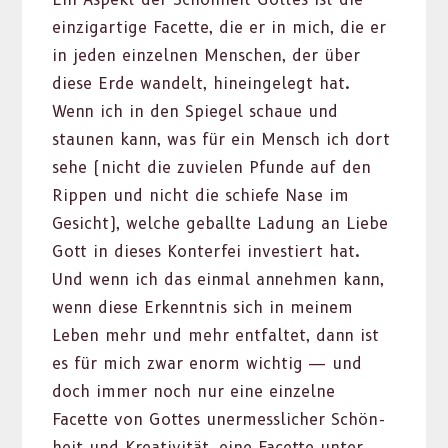
einzi­gar­tige Facette, die er in mich, die er
in jeden einzel­nen Men­schen, der über
diese Erde wan­delt, hinein­gelegt hat.
Wenn ich in den Spiegel schaue und
staunen kann, was für ein Men­sch ich dort
sehe (nicht die zuvie­len Pfunde auf den
Rip­pen und nicht die schiefe Nase im
Gesicht), welche geballte Ladung an Liebe
Gott in dieses Kon­ter­fei investiert hat.
Und wenn ich das ein­mal annehmen kann,
wenn diese Erken­nt­nis sich in meinem
Leben mehr und mehr ent­fal­tet, dann ist
es für mich zwar enorm wichtig — und
doch immer noch nur eine einzelne
Facette von Gottes uner­messlich­er Schön­
heit und Kreativ­ität, eine Facette unter