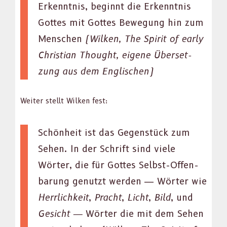
Erken­nt­nis, begin­nt die Erken­nt­nis
Gottes mit Gottes Bewe­gung hin zum
Men­schen
(Wilken, The Spir­it of ear­ly
Chris­t­ian Thought, eigene Über­set­
zung aus dem Englis­chen)
Weit­er stellt Wilken fest:
Schön­heit ist das Gegen­stück zum
Sehen. In der Schrift sind viele
Wörter, die für Gottes Selb­st-Offen­
barung genutzt wer­den — Wörter wie
Her­rlichkeit
,
Pracht
,
Licht
,
Bild
, und
Gesicht —
Wörter die mit dem Sehen