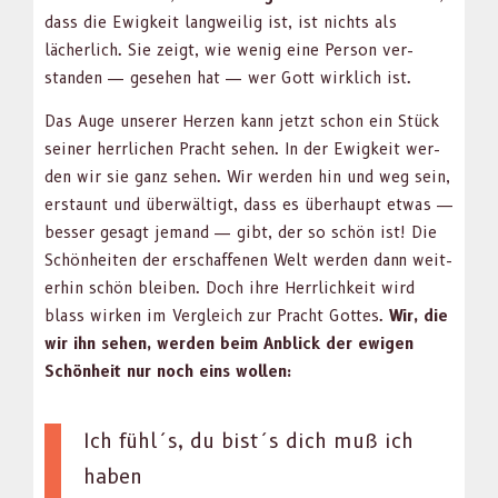
dass die Ewigkeit lang­weilig ist, ist nichts als
lächer­lich. Sie zeigt, wie wenig eine Per­son ver­
standen — gese­hen hat — wer Gott wirk­lich ist.
Das Auge unser­er Herzen kann jet­zt schon ein Stück
sein­er her­rlichen Pracht sehen. In der Ewigkeit wer­
den wir sie ganz sehen. Wir wer­den hin und weg sein,
erstaunt und über­wältigt, dass es über­haupt etwas —
bess­er gesagt jemand — gibt, der so schön ist! Die
Schön­heit­en der erschaf­fe­nen Welt wer­den dann weit­
er­hin schön bleiben. Doch ihre Her­rlichkeit wird
blass wirken im Ver­gle­ich zur Pracht Gottes.
Wir, die
wir ihn sehen, wer­den beim Anblick der ewigen
Schön­heit nur noch eins wollen:
Ich fühl´s, du bist´s dich muß ich
haben