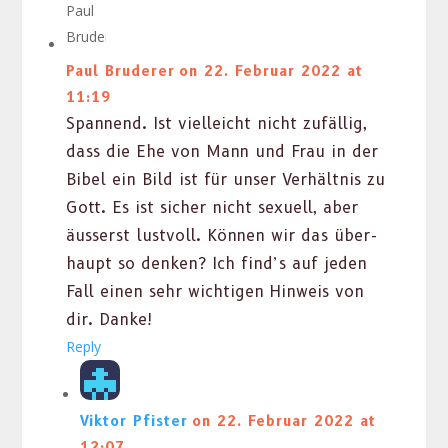
Paul Bruderer
on 22. Februar 2022 at
11:19
Span­nend. Ist vielle­icht nicht zufäl­lig,
dass die Ehe von Mann und Frau in der
Bibel ein Bild ist für unser Ver­hält­nis zu
Gott. Es ist sich­er nicht sex­uell, aber
äusserst lustvoll. Kön­nen wir das über­
haupt so denken? Ich find’s auf jeden
Fall einen sehr wichti­gen Hin­weis von
dir. Danke!
Reply
Viktor Pfister
on 22. Februar 2022 at
12:07