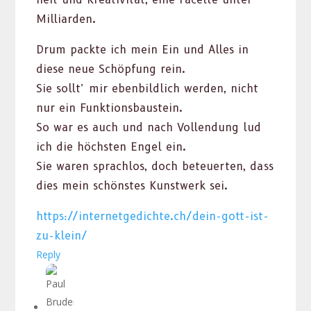
Mil­liar­den.
Drum pack­te ich mein Ein und Alles in
diese neue Schöp­fung rein.
Sie sollt’ mir eben­bildlich wer­den, nicht
nur ein Funk­tions­baustein.
So war es auch und nach Vol­len­dung lud
ich die höch­sten Engel ein.
Sie waren sprach­los, doch beteuerten, dass
dies mein schön­stes Kunst­werk sei.
https://internetgedichte.ch/dein-gott-ist-
zu-klein/
Reply