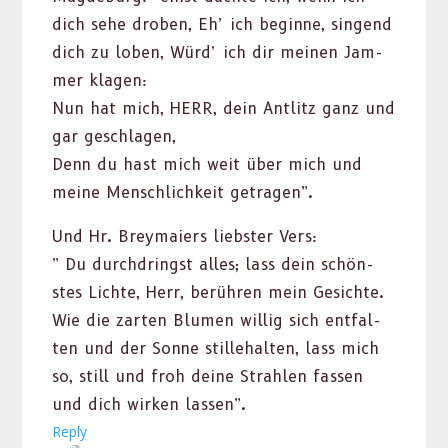
dich sehe droben, Eh’ ich beginne, sin­gend
dich zu loben, Würd’ ich dir meinen Jam­
mer kla­gen:
Nun hat mich, HERR, dein Antlitz ganz und
gar geschla­gen,
Denn du hast mich weit über mich und
meine Men­schlichkeit getra­gen”.
Und Hr. Brey­maiers lieb­ster Vers:
” Du durch­dringst alles; lass dein schön­
stes Lichte, Herr, berühren mein Gesichte.
Wie die zarten Blu­men willig sich ent­fal­
ten und der Sonne stille­hal­ten, lass mich
so, still und froh deine Strahlen fassen
und dich wirken lassen”.
Reply