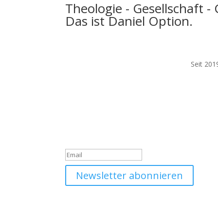
Theologie - Gesellschaft -
Das ist Daniel Option.
Seit 201
Werde Teil unserer Comm
Trage dich jetzt in unseren Daniel Option Newsle
Du hast dich erfolgreich 
Newsletter abonnieren