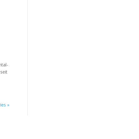
­tal­
 seit
ies »