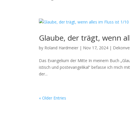
Glaube, der trägt, wenn all
by
Roland Hardmeier
|
Nov 17, 2024
|
Dekonve
Das Evan­geli­um der Mitte In meinem Buch „Glaube,
is­tisch und poste­van­ge­likal“ befasse ich mich mit
der...
« Older Entries