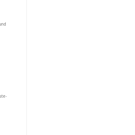
 und
ste­