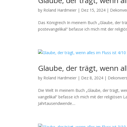
Glaube, der trägt, wenn all
by
Roland Hardmeier
|
Dez 15, 2024
|
Dekonve
Das Kön­i­gre­ich In meinem Buch „Glaube, der trägt,
poste­van­ge­likal“ befasse ich mich mit der religiös
Glaube, der trägt, wenn all
by
Roland Hardmeier
|
Dez 8, 2024
|
Dekonvers
Die Welt In meinem Buch „Glaube, der trägt, wenn al
van­ge­likal“ befasse ich mich mit der religiösen Lan
Jahrtausendwende....