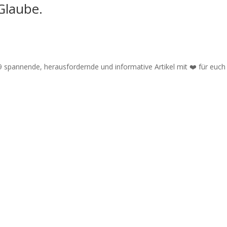
 Glaube.
9 spannende, herausfordernde und informative Artikel mit ❤️ für euch 
unity
tter ein, sodass du immer gleich über unsere Neuigkeiten informiert w
für den Newsletter angemeldet!