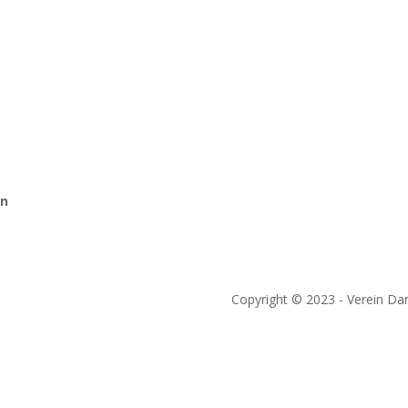
Alle Artikel ansehen
Kanalüberblick öffnen
Themenserien öffnen
Kontakt
Unterstützen
en
Downloads
Impressum
&
Datenschutzerk
Copyright © 2023 - Verein Dan