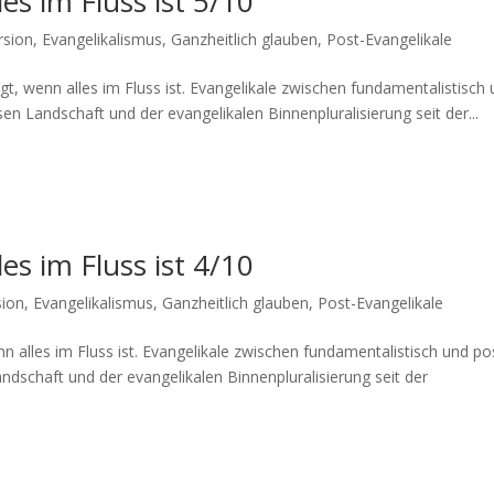
es im Fluss ist 5/10
rsion
,
Evangelikalismus
,
Ganzheitlich glauben
,
Post-Evangelikale
 wenn alles im Fluss ist. Evan­ge­likale zwis­chen fun­da­men­tal­is­tisch
en Land­schaft und der evan­ge­likalen Bin­nen­plu­ral­isierung seit der...
es im Fluss ist 4/10
ion
,
Evangelikalismus
,
Ganzheitlich glauben
,
Post-Evangelikale
les im Fluss ist. Evan­ge­likale zwis­chen fun­da­men­tal­is­tisch und po
d­schaft und der evan­ge­likalen Bin­nen­plu­ral­isierung seit der