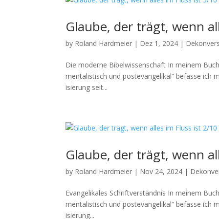
Glaube, der trägt, wenn all
by
Roland Hardmeier
|
Dez 1, 2024
|
Dekonvers
Die mod­erne Bibel­wis­senschaft In meinem Buch „G
men­tal­is­tisch und poste­van­ge­likal“ befasse ich 
isierung seit...
Glaube, der trägt, wenn all
by
Roland Hardmeier
|
Nov 24, 2024
|
Dekonve
Evan­ge­likales Schriftver­ständ­nis In meinem Buch
men­tal­is­tisch und poste­van­ge­likal“ befasse ich 
isierung...