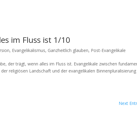
es im Fluss ist 1/10
rsion
,
Evangelikalismus
,
Ganzheitlich glauben
,
Post-Evangelikale
 der trägt, wenn alles im Fluss ist. Evan­ge­likale zwis­chen fun­da­men
 der religiösen Land­schaft und der evan­ge­likalen Bin­nen­plu­ral­isierung
Next Entr