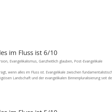
es im Fluss ist 6/10
rsion
,
Evangelikalismus
,
Ganzheitlich glauben
,
Post-Evangelikale
, wenn alles im Fluss ist. Evan­ge­likale zwis­chen fun­da­men­tal­is­tisc
giösen Land­schaft und der evan­ge­likalen Bin­nen­plu­ral­isierung seit der