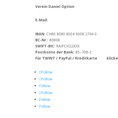
Verein Daniel Option
E-Mail:
info@danieloption.ch
IBAN:
CH80 8080 8004 9008 2744 0
BC-Nr.:
80808
SWIFT-BIC:
RAIFCH22XXX
Postkonto der Bank:
85–708‑2
Für TWINT / PayPal / Kreditkarte
hier
klick
Follow
Follow
Follow
Follow
Follow
Follow