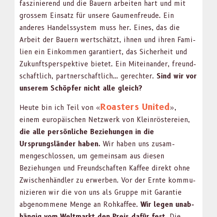
faszinierend und die Bauern arbeit­en hart und mit
grossem Ein­satz für unsere Gau­men­freude. Ein
anderes Han­delssys­tem muss her. Eines, das die
Arbeit der Bauern wertschätzt, ihnen und ihren Fam­i­
lien ein Einkom­men garantiert, das Sicher­heit und
Zukun­ftsper­spek­tive bietet. Ein Miteinan­der, fre­und­
schaftlich, part­ner­schaftlich… gerechter.
Sind wir vor
unserem Schöpfer nicht alle gle­ich?
Roast­ers Unit­ed
Heute bin ich Teil von «
»,
einem europäis­chen Net­zw­erk von Klein­röstereien,
die alle per­sön­liche Beziehun­gen in die
Ursprungslän­der haben.
Wir haben uns zusam­
mengeschlossen, um gemein­sam aus diesen
Beziehun­gen und Fre­und­schaften Kaf­fee direkt
ohne
Zwis­chen­händler zu erwer­ben. Vor der Ernte kom­mu­
nizieren wir die von uns als Gruppe mit Garantie
abgenommene Menge an Rohkaf­fee.
Wir leg­en unab­
hängig vom Welt­markt den Preis dafür fest.
Die