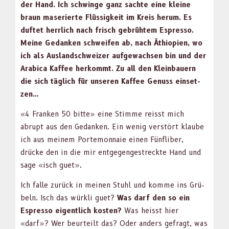
der Hand. Ich schwinge ganz sachte eine kleine
braun maserierte Flüs­sigkeit im Kreis herum. Es
duftet her­rlich nach frisch gebrühtem Espres­so.
Meine Gedanken schweifen ab, nach Äthiopi­en, wo
ich als Aus­land­schweiz­er aufgewach­sen bin und der
Ara­bi­ca Kaf­fee herkommt. Zu all den Klein­bauern
die sich täglich für unseren Kaf­fee Genuss ein­set­
zen…
«4 Franken 50 bitte» eine Stimme reisst mich
abrupt aus den Gedanken. Ein wenig ver­stört klaube
ich aus meinem Porte­mon­naie einen Fün­fliber,
drücke den in die mir ent­ge­gengestreck­te Hand und
sage «isch guet».
Ich falle zurück in meinen Stuhl und komme ins Grü­
beln. Isch das würk­li guet?
Was darf den so ein
Espres­so eigentlich kosten?
Was heisst hier
«darf»? Wer beurteilt das? Oder anders gefragt, was