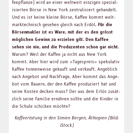
feep­flanze) wird an ein­er weltweit einzi­gen spezial­
isierten Börse in New York zen­tral­isiert gehan­delt.
Und es ist keine kleine Börse, Kaf­fee kommt welt­
mark­tech­nisch gese­hen gle­ich nach Erdöl.
Für die
Börsen­mak­ler ist es Ware, mit der es den grösst
möglichen Gewinn zu erzie­len gilt. Den Kaf­fee
sehen sie nie, und die Pro­duzen­ten schon gar nicht.
Warum? Weil der Kaf­fee ja nicht aus New York
kommt. Aber hier wird zum «Tage­spreis» speku­la­tiv
Kaf­fee ton­nen­weise gekauft und verkauft. Ange­blich
nach Ange­bot und Nach­frage. Aber kommt das Ange­
bot vom Bauern, der den Kaf­fee pro­duziert hat und
seine Kosten deck­en muss? Der aus dem Erlös zusät­
zlich seine Fam­i­lie ernähren sollte und die Kinder in
die Schule schick­en möchte?
Kaf­feerös­tung in den Simien Bergen, Äthiopi­en (Bild:
iStock)