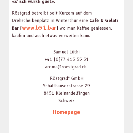
«s’isch würk­li guet»
.
Röst­grad betreibt seit Kurzem auf dem
Drehscheiben­platz in Win­terthur eine
Cafè & Gelati
www.b51.bar
Bar (
)
wo man Kaf­fee geniessen,
kaufen und auch etwas ver­weilen kann.
Samuel Lüthi
+41 (0)77 415 55 51
aroma@roestgrad.ch
Röst­grad° GmbH
Schaffhauser­strasse 29
8451 Kleinan­delfin­gen
Schweiz
Home­page