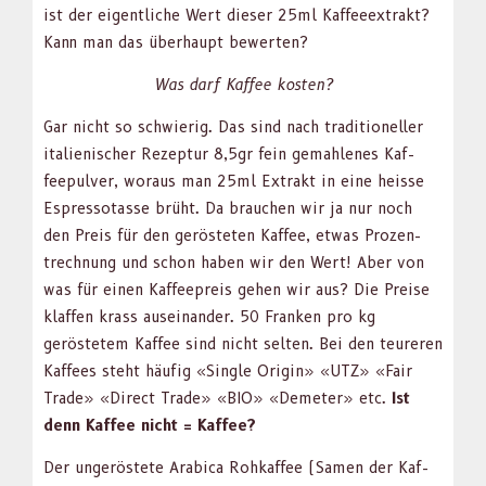
ist der eigentliche Wert dieser 25ml Kaf­fee­ex­trakt?
Kann man das über­haupt bew­erten?
Was darf Kaf­fee kosten?
Gar nicht so schwierig. Das sind nach tra­di­tioneller
ital­ienis­ch­er Rezep­tur 8,5gr fein gemahlenes Kaf­
feep­ul­ver, woraus man 25ml Extrakt in eine heisse
Espres­so­tasse brüht. Da brauchen wir ja nur noch
den Preis für den gerösteten Kaf­fee, etwas Prozen­
trech­nung und schon haben wir den Wert! Aber von
was für einen Kaf­feep­reis gehen wir aus? Die Preise
klaf­fen krass auseinan­der. 50 Franken pro kg
geröstetem Kaf­fee sind nicht sel­ten. Bei den teur­eren
Kaf­fees ste­ht häu­fig «Sin­gle Ori­gin» «UTZ» «Fair
Trade» «Direct Trade» «BIO» «Deme­ter» etc.
Ist
denn Kaf­fee nicht = Kaf­fee?
Der ungeröstete Ara­bi­ca Rohkaf­fee (Samen der Kaf­