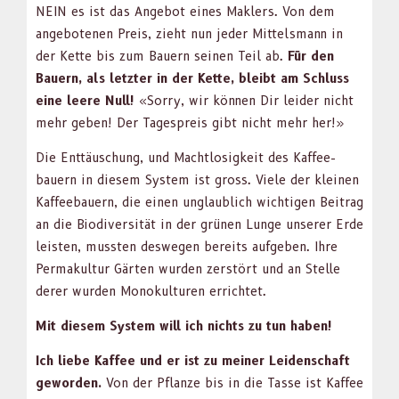
NEIN es ist das Ange­bot eines Mak­lers. Von dem
ange­bote­nen Preis, zieht nun jed­er Mit­tels­mann in
der Kette bis zum Bauern seinen Teil ab.
Für den
Bauern, als let­zter in der Kette, bleibt am Schluss
eine leere Null!
«Sor­ry, wir kön­nen Dir lei­der nicht
mehr geben! Der Tage­spreis gibt nicht mehr her!»
Die Ent­täuschung, und Macht­losigkeit des Kaf­fee­
bauern in diesem Sys­tem ist gross. Viele der kleinen
Kaf­fee­bauern, die einen unglaublich wichti­gen Beitrag
an die Bio­di­ver­sität in der grü­nen Lunge unser­er Erde
leis­ten, mussten deswe­gen bere­its aufgeben. Ihre
Per­makul­tur Gärten wur­den zer­stört und an Stelle
der­er wur­den Monokul­turen errichtet.
Mit diesem Sys­tem will ich nichts zu tun haben!
Ich liebe Kaf­fee und er ist zu mein­er Lei­den­schaft
gewor­den.
Von der Pflanze bis in die Tasse ist Kaf­fee