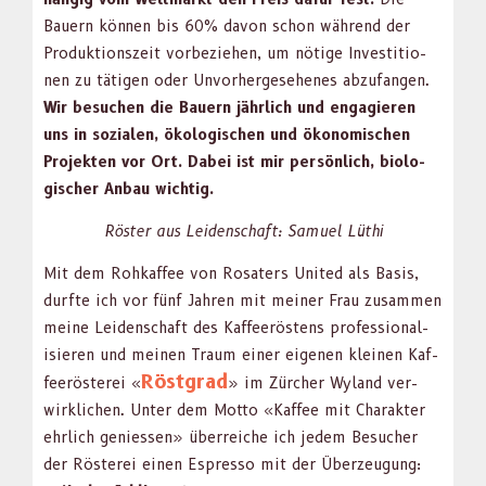
Bauern kön­nen bis 60% davon schon während der
Pro­duk­tion­szeit vor­beziehen, um nötige Investi­tio­
nen zu täti­gen oder Unvorherge­se­henes abz­u­fan­gen.
Wir besuchen die Bauern jährlich und engagieren
uns in sozialen, ökol­o­gis­chen und ökonomis­chen
Pro­jek­ten vor Ort. Dabei ist mir per­sön­lich, biol­o­
gis­ch­er Anbau wichtig.
Röster aus Lei­den­schaft: Samuel Lüthi
Mit dem Rohkaf­fee von Rosaters Unit­ed als Basis,
durfte ich vor fünf Jahren mit mein­er Frau zusam­men
meine Lei­den­schaft des Kaf­feeröstens pro­fes­sion­al­
isieren und meinen Traum ein­er eige­nen kleinen Kaf­
Röst­grad
feerösterei «
» im Zürcher Wyland ver­
wirk­lichen. Unter dem Mot­to «Kaf­fee mit Charak­ter
ehrlich geniessen» über­re­iche ich jedem Besuch­er
der Rösterei einen Espres­so mit der Überzeu­gung: