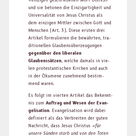
«einzi­gen geschriebe­nen Wort Gottes»
und sie beto­nen die Einzi­gar­tigkeit und
Uni­ver­sal­ität von Jesus Chris­tus als
dem einzi­gen Mit­tler zwis­chen Gott und
Men­schen (Art. 3). Diese ersten drei
Artikel for­mulieren die bewährten, tra­
di­tionellen Glauben­süberzeu­gun­gen
gegenüber den lib­eralen
Glaubenssätzen
, welche damals in vie­
len protes­tantis­chen Kirchen und auch
in der Ökumene zunehmend bes­tim­
mend waren.
Es fol­gt im vierten Artikel das Beken­nt­
nis zum
Auf­trag und Wesen der Evan­
ge­li­sa­tion
. Evan­ge­li­sa­tion wird dabei
definiert als das Ver­bre­it­en der guten
Nachricht, dass Jesus Chris­tus
«für
unsere Sün­den starb und von den Toten