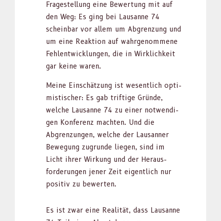
Fragestel­lung eine Bew­er­tung mit auf
den Weg: Es ging bei Lau­sanne 74
schein­bar vor allem um Abgren­zung und
um eine Reak­tion auf wahrgenommene
Fehlen­twick­lun­gen, die in Wirk­lichkeit
gar keine waren.
Meine Ein­schätzung ist wesentlich opti­
mistis­ch­er: Es gab triftige Gründe,
welche Lau­sanne 74 zu ein­er notwendi­
gen Kon­ferenz macht­en. Und die
Abgren­zun­gen, welche der Lau­san­ner
Bewe­gung zugrunde liegen, sind im
Licht ihrer Wirkung und der Her­aus­
forderun­gen jen­er Zeit eigentlich nur
pos­i­tiv zu bew­erten.
Es ist zwar eine Real­ität, dass Lau­sanne