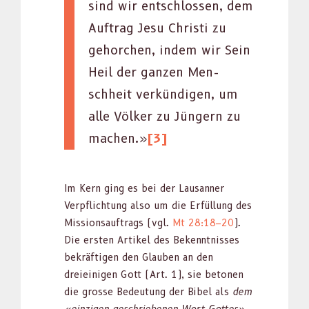
sind wir entschlossen, dem
Auf­trag Jesu Christi zu
gehorchen, indem wir Sein
Heil der ganzen Men­
schheit verkündi­gen, um
alle Völk­er zu Jüngern zu
machen.»
[3]
Im Kern ging es bei der Lau­san­ner
Verpflich­tung also um die Erfül­lung des
Mis­sion­sauf­trags (vgl.
Mt 28:18–20
).
Die ersten Artikel des Beken­nt­niss­es
bekräfti­gen den Glauben an den
dreieini­gen Gott (Art. 1), sie beto­nen
die grosse Bedeu­tung der Bibel als
dem