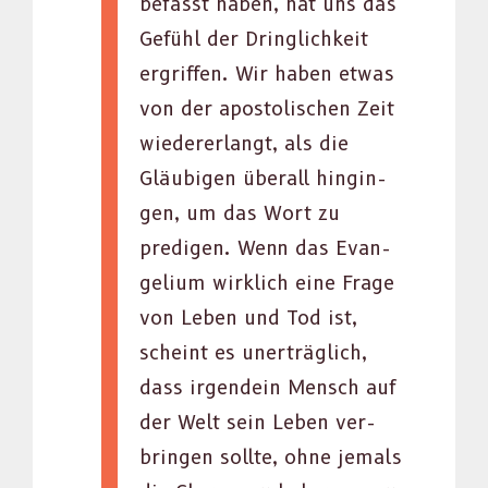
befasst haben, hat uns das
Gefühl der Dringlichkeit
ergrif­f­en. Wir haben etwas
von der apos­tolis­chen Zeit
wieder­erlangt, als die
Gläu­bi­gen über­all hingin­
gen, um das Wort zu
predi­gen. Wenn das Evan­
geli­um wirk­lich eine Frage
von Leben und Tod ist,
scheint es unerträglich,
dass irgen­dein Men­sch auf
der Welt sein Leben ver­
brin­gen sollte, ohne jemals