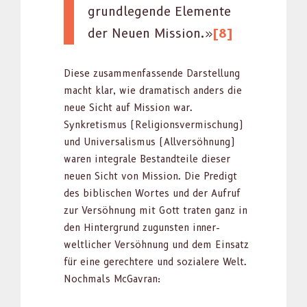
grundle­gende Ele­mente
der Neuen Mis­sion.»
[8]
Diese zusam­men­fassende Darstel­lung
macht klar, wie drama­tisch anders die
neue Sicht auf Mis­sion war.
Synkretismus (Reli­gionsver­mis­chung)
und Uni­ver­sal­is­mus (Allver­söh­nung)
waren inte­grale Bestandteile dieser
neuen Sicht von Mis­sion. Die Predigt
des bib­lis­chen Wortes und der Aufruf
zur Ver­söh­nung mit Gott trat­en ganz in
den Hin­ter­grund zugun­sten inner­
weltlich­er Ver­söh­nung und dem Ein­satz
für eine gerechtere und sozialere Welt.
Nochmals McGavran: