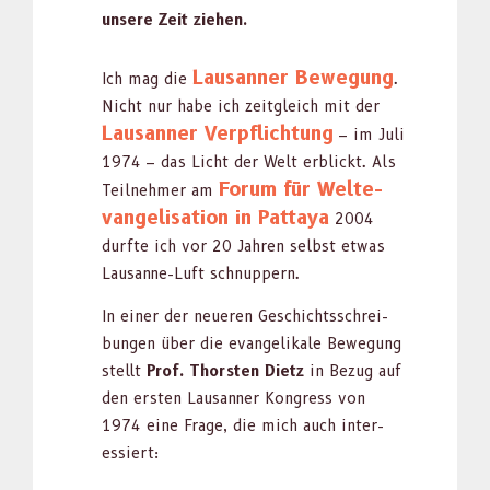
unsere Zeit ziehen.
Lau­san­ner Bewe­gung
Ich mag die
.
Nicht nur habe ich zeit­gle­ich mit der
Lau­san­ner Verpflich­tung
– im Juli
1974 – das Licht der Welt erblickt. Als
Forum für Wel­te­
Teil­nehmer am
van­ge­li­sa­tion in Pat­taya
2004
durfte ich vor 20 Jahren selb­st etwas
Lau­sanne-Luft schnup­pern.
In ein­er der neueren Geschichtss­chrei­
bun­gen über die evan­ge­likale Bewe­gung
stellt
Prof.
Thorsten Dietz
in Bezug auf
den ersten Lau­san­ner Kongress von
1974 eine Frage, die mich auch inter­
essiert: