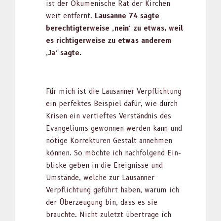
ist der Öku­menis­che Rat der Kirchen
weit ent­fer­nt.
Lau­sanne 74 sagte
berechtigter­weise ‚nein‘ zu etwas, weil
es richtiger­weise zu etwas anderem
‚Ja‘ sagte.
Für mich ist die Lau­san­ner Verpflich­tung
ein per­fek­tes Beispiel dafür, wie durch
Krisen ein ver­tieftes Ver­ständ­nis des
Evan­geli­ums gewon­nen wer­den kann und
nötige Kor­rek­turen Gestalt annehmen
kön­nen. So möchte ich nach­fol­gend Ein­
blicke geben in die Ereignisse und
Umstände, welche zur Lau­san­ner
Verpflich­tung geführt haben, warum ich
der Überzeu­gung bin, dass es sie
brauchte. Nicht zulet­zt über­trage ich