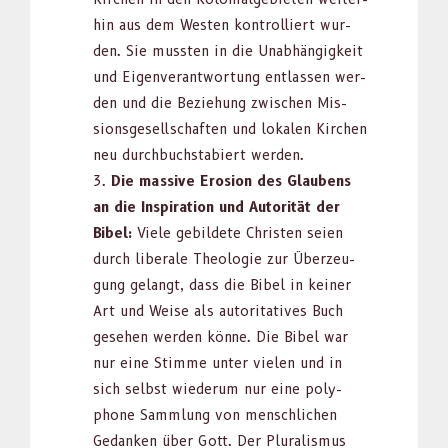
hin aus dem West­en kon­trol­liert wur­
den. Sie mussten in die Unab­hängigkeit
und Eigen­ver­ant­wor­tung ent­lassen wer­
den und die Beziehung zwis­chen Mis­
sion­s­ge­sellschaften und lokalen Kirchen
neu durch­buch­sta­biert wer­den.
Die mas­sive Ero­sion des Glaubens
an die Inspi­ra­tion und Autorität der
Bibel:
Viele gebildete Chris­ten seien
durch lib­erale The­olo­gie zur Überzeu­
gung gelangt, dass die Bibel in kein­er
Art und Weise als autori­ta­tives Buch
gese­hen wer­den könne. Die Bibel war
nur eine Stimme unter vie­len und in
sich selb­st wiederum nur eine poly­
phone Samm­lung von men­schlichen
Gedanken über Gott. Der Plu­ral­is­mus