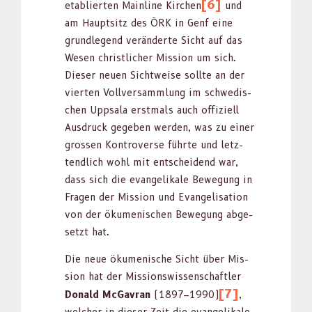
[6]
etablierten Main­line Kirchen
und
am Haupt­sitz des ÖRK in Genf eine
grundle­gend verän­derte Sicht auf das
Wesen christlich­er Mis­sion um sich.
Dieser neuen Sichtweise sollte an der
vierten Vol­lver­samm­lung im schwedis­
chen Upp­sala erst­mals auch offiziell
Aus­druck gegeben wer­den, was zu ein­er
grossen Kon­tro­verse führte und let­z­
tendlich wohl mit entschei­dend war,
dass sich die evan­ge­likale Bewe­gung in
Fra­gen der Mis­sion und Evan­ge­li­sa­tion
von der öku­menis­chen Bewe­gung abge­
set­zt hat.
Die neue öku­menis­che Sicht über Mis­
sion hat der Mis­sion­swis­senschaftler
[7]
Don­ald McGavran
(1897–1990)
,