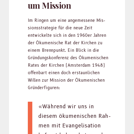
um Mission
Im Rin­gen um eine angemessene Mis­
sion­sstrate­gie für die neue Zeit
entwick­elte sich in den 1960er Jahren
der Öku­menis­che Rat der Kirchen zu
einem Bren­npunkt. Ein Blick in die
Grün­dungskon­ferenz des Öku­menis­chen
Rates der Kirchen (Ams­ter­dam 1948)
offen­bart einen doch erstaunlichen
Willen zur Mis­sion der Öku­menis­chen
Grün­der­fig­uren:
«Während wir uns in
diesem öku­menis­chen Rah­
men mit Evan­ge­li­sa­tion