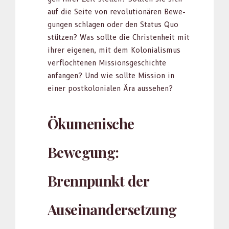
auf die Seite von rev­o­lu­tionären Bewe­
gun­gen schla­gen oder den Sta­tus Quo
stützen? Was sollte die Chris­ten­heit mit
ihrer eige­nen, mit dem Kolo­nial­is­mus
ver­flocht­e­nen Mis­sion­s­geschichte
anfan­gen? Und wie sollte Mis­sion in
ein­er postkolo­nialen Ära ausse­hen?
Ökumenische
Bewegung:
Brennpunkt der
Auseinandersetzung