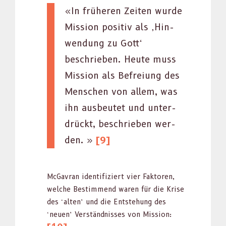
«In früheren Zeit­en wurde
Mis­sion pos­i­tiv als ‚Hin­
wen­dung zu Gott‘
beschrieben. Heute muss
Mis­sion als Befreiung des
Men­schen von allem, was
ihn aus­beutet und unter­
drückt, beschrieben wer­
den. »
[9]
McGavran iden­ti­fiziert vier Fak­toren,
welche Bes­tim­mend waren für die Krise
des ‘alten’ und die Entste­hung des
‘neuen’ Ver­ständ­niss­es von Mis­sion: