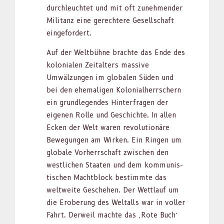
durch­leuchtet und mit oft zunehmender
Mil­i­tanz eine gerechtere Gesellschaft
einge­fordert.
Auf der Welt­bühne brachte das Ende des
kolo­nialen Zeital­ters mas­sive
Umwälzun­gen im glob­alen Süden und
bei den ehe­ma­li­gen Kolo­nial­herrsch­ern
ein grundle­gen­des Hin­ter­fra­gen der
eige­nen Rolle und Geschichte. In allen
Eck­en der Welt waren rev­o­lu­tionäre
Bewe­gun­gen am Wirken. Ein Rin­gen um
glob­ale Vorherrschaft zwis­chen den
west­lichen Staat­en und dem kom­mu­nis­
tis­chen Macht­block bes­timmte das
weltweite Geschehen. Der Wet­t­lauf um
die Eroberung des Weltalls war in voller
Fahrt. Der­weil machte das ‚Rote Buch‘