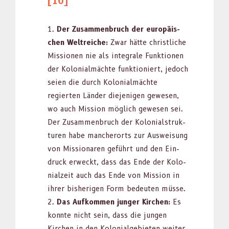
[10]
Der Zusam­men­bruch der europäis­
chen Wel­tre­iche:
Zwar hätte christliche
Mis­sio­nen nie als inte­grale Funk­tio­nen
der Kolo­nialmächte funk­tion­iert, jedoch
seien die durch Kolo­nialmächte
regierten Län­der diejeni­gen gewe­sen,
wo auch Mis­sion möglich gewe­sen sei.
Der Zusam­men­bruch der Kolo­nial­struk­
turen habe mancherorts zur Ausweisung
von Mis­sion­aren geführt und den Ein­
druck erweckt, dass das Ende der Kolo­
nialzeit auch das Ende von Mis­sion in
ihrer bish­eri­gen Form bedeuten müsse.
Das Aufkom­men junger Kirchen:
Es
kon­nte nicht sein, dass die jun­gen
Kirchen in den Kolo­nial­ge­bi­eten weit­er­