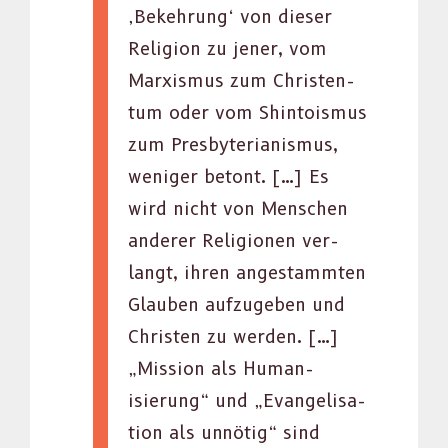
‚Bekehrung‘ von dieser
Reli­gion zu jen­er, vom
Marx­is­mus zum Chris­ten­
tum oder vom Shin­to­is­mus
zum Pres­by­te­ri­an­is­mus,
weniger betont. […] Es
wird nicht von Men­schen
ander­er Reli­gio­nen ver­
langt, ihren anges­tammten
Glauben aufzugeben und
Chris­ten zu wer­den. […]
„Mis­sion als Human­
isierung“ und „Evan­ge­li­sa­
tion als unnötig“ sind