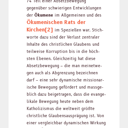
74 Teil ein­er Abset­zbe­we­gung
gegenüber schwieri­gen Entwick­lun­gen
der
Ökumene
im All­ge­meinen und des
Öku­menis­chen Rats der
Kirchen
[2]
im Speziellen war. Stich­
worte dazu sind der Ver­lust zen­traler
Inhalte des christlichen Glaubens und
teil­weise Kor­rup­tion bis in die höch­
sten Ebe­nen. Gle­ichzeit­ig hat diese
Abset­zbe­we­gung – die man meinetwe­
gen auch als Abgren­zung beze­ich­nen
darf – eine sehr dynamis­che mis­sion­ar­
ische Bewe­gung gefördert und mass­ge­
blich dazu beige­tra­gen, dass die evan­ge­
likale Bewe­gung heute neben dem
Katholizis­mus die weltweit größte
christliche Glauben­saus­prä­gung ist. Von
ein­er ver­gle­ich­bar dynamis­chen Wirkung