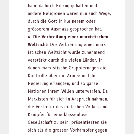
habe dadurch Einzug gehal­ten und
andere Reli­gio­nen waren nun auch Wege,
durch die Gott in kleinerem oder
grösserem Aus­mass gesprochen hat.
Die Ver­bre­itung ein­er marx­is­tis­chen
Welt­sicht:
Die Ver­bre­itung ein­er marx­
is­tis­chen Welt­sicht wurde zunehmend
ver­stärkt durch die vie­len Län­der, in
denen marx­is­tis­che Grup­pierun­gen die
Kon­trolle über die Armee und die
Regierung erlangten, und so ganze
Natio­nen ihrem Willen unter­war­fen. Da
Marx­is­ten für sich in Anspruch nah­men,
die Vertreter des ein­fachen Volkes und
Kämpfer für eine klassen­lose
Gesellschaft zu sein, präsen­tierten sie
sich als die grossen Vorkämpfer gegen