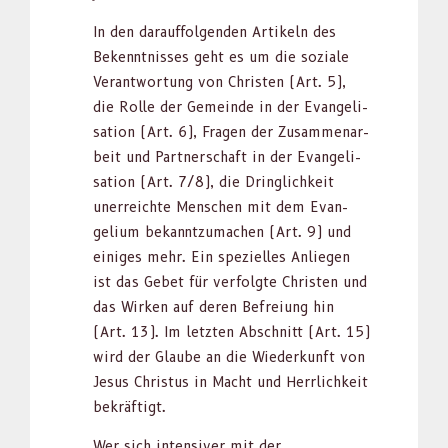
In den darauf­fol­gen­den Artikeln des
Beken­nt­niss­es geht es um die soziale
Ver­ant­wor­tung von Chris­ten (Art. 5),
die Rolle der Gemeinde in der Evan­ge­li­
sa­tion (Art. 6), Fra­gen der Zusam­me­nar­
beit und Part­ner­schaft in der Evan­ge­li­
sa­tion (Art. 7/8), die Dringlichkeit
unerr­e­ichte Men­schen mit dem Evan­
geli­um bekan­ntzu­machen (Art. 9) und
einiges mehr. Ein spezielles Anliegen
ist das Gebet für ver­fol­gte Chris­ten und
das Wirken auf deren Befreiung hin
(Art. 13). Im let­zten Abschnitt (Art. 15)
wird der Glaube an die Wiederkun­ft von
Jesus Chris­tus in Macht und Her­rlichkeit
bekräftigt.
Wer sich inten­siv­er mit der