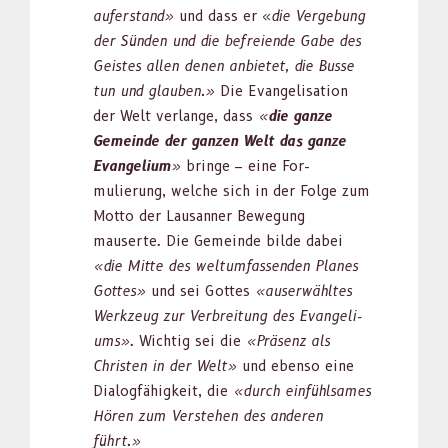
aufer­stand»
und dass er «
die Verge­bung
der Sün­den und die befreiende Gabe des
Geistes allen denen anbi­etet, die Busse
tun und glauben.»
Die Evan­ge­li­sa­tion
der Welt ver­lange, dass
«
die ganze
Gemeinde der ganzen Welt das ganze
Evan­geli­um
»
bringe – eine For­
mulierung, welche sich in der Folge zum
Mot­to der Lau­san­ner Bewe­gung
mauserte. Die Gemeinde bilde dabei
«die Mitte des wel­tum­fassenden Planes
Gottes»
und sei Gottes
«auser­wähltes
Werkzeug zur Ver­bre­itung des Evan­geli­
ums»
. Wichtig sei die
«Präsenz als
Chris­ten in der Welt»
und eben­so eine
Dialogfähigkeit, die
«durch ein­fühlsames
Hören zum Ver­ste­hen des anderen
führt.»