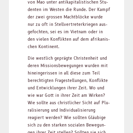
von Mao unter antikap­i­tal­is­tis­chen Stu­
den­ten im West­en die Runde. Der Kampf
der zwei grossen Macht­blöcke wurde
nur zu oft in Stel­lvertreterkriegen aus­
ge­focht­en, sei es im Viet­nam oder in
den vie­len Kon­flik­ten auf dem afrikanis­
chen Kon­ti­nent.
Die west­lich geprägte Chris­ten­heit und
deren Mis­sions­be­we­gun­gen wur­den mit
hinein­geris­sen in all diese zum Teil
berechtigten Fragestel­lun­gen, Kon­flik­te
und Entwick­lun­gen ihrer Zeit. Wo und
wie war Gott in ihrer Zeit am Wirken?
Wie sollte aus christlich­er Sicht auf Plu­
ral­isierung und Indi­vid­u­al­isierung
reagiert wer­den? Wie soll­ten Gläu­bige
sich zu den starken sozialen Bewe­gun­
gen ihrer Zeit stellen? Soll­ten sie sich