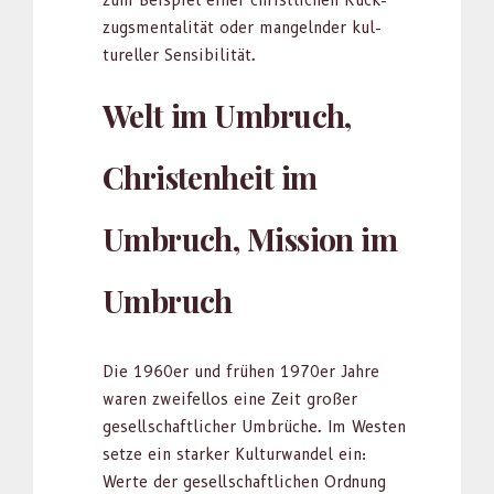
zum Beispiel ein­er christlichen Rück­
zugs­men­tal­ität oder man­gel­nder kul­
tureller Sen­si­bil­ität.
Welt im Umbruch,
Christenheit im
Umbruch, Mission im
Umbruch
Die 1960er und frühen 1970er Jahre
waren zweifel­los eine Zeit großer
gesellschaftlich­er Umbrüche. Im West­en
set­ze ein stark­er Kul­tur­wan­del ein:
Werte der gesellschaftlichen Ord­nung