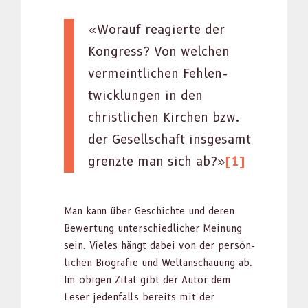
«Worauf reagierte der
Kongress? Von welchen
ver­meintlichen Fehlen­
twick­lun­gen in den
christlichen Kirchen bzw.
der Gesellschaft ins­ge­samt
gren­zte man sich ab?»
[1]
Man kann über Geschichte und deren
Bew­er­tung unter­schiedlich­er Mei­n­ung
sein. Vieles hängt dabei von der per­sön­
lichen Biografie und Weltan­schau­ung ab.
Im obi­gen Zitat gibt der Autor dem
Leser jeden­falls bere­its mit der