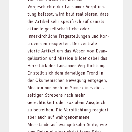
Vorgeschichte der Lau­san­ner Verpflich­
tung befasst, wird bald real­isieren, dass
die Artikel sehr spez­i­fisch auf damals
aktuelle gesellschaftliche oder
innerkirch­liche Fragestel­lun­gen und Kon­
tro­ver­sen reagierten. Der zen­trale
vierte Artikel um das Wesen von Evan­
ge­li­sa­tion und Mis­sion bildet dabei das
Herzstück der Lau­san­ner Verpflich­tung.
Er stellt sich dem dama­li­gen Trend in
der Öku­menis­chen Bewe­gung ent­ge­gen,
Mis­sion nur noch im Sinne eines dies­
seit­i­gen Strebens nach mehr
Gerechtigkeit oder sozialem Aus­gle­ich
zu betreiben. Die Verpflich­tung reagiert
aber auch auf wahrgenommene
Missstände auf evan­ge­likaler Seite, wie