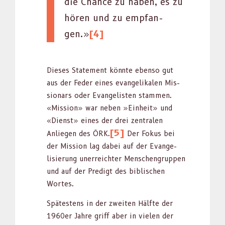
die Chance zu haben, es zu
hören und zu emp­fan­
gen.»
[4]
Dieses State­ment kön­nte eben­so gut
aus der Fed­er eines evan­ge­likalen Mis­
sion­ars oder Evan­ge­lis­ten stam­men.
«Mis­sion» war neben »Ein­heit» und
«Dienst» eines der drei zen­tralen
[5]
Anliegen des ÖRK.
Der Fokus bei
der Mis­sion lag dabei auf der Evan­ge­
lisierung unerr­e­ichter Men­schen­grup­pen
und auf der Predigt des bib­lis­chen
Wortes.
Spätestens in der zweit­en Hälfte der
1960er Jahre griff aber in vie­len der