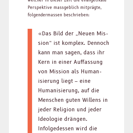
welch­er in dieser Zeit die evan­ge­likale
Per­spek­tive mass­ge­blich mit­prägte,
fol­gen­der­massen beschrieben:
«Das Bild der „Neuen Mis­
sion“ ist kom­plex. Den­noch
kann man sagen, dass ihr
Kern in ein­er Auf­fas­sung
von Mis­sion als Human­
isierung liegt – eine
Human­isierung, auf die
Men­schen guten Wil­lens in
jed­er Reli­gion und jed­er
Ide­olo­gie drän­gen.
Infolgedessen wird die