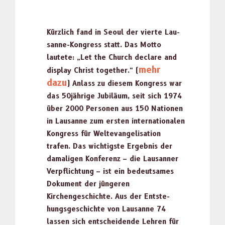
Kürz
lich fand in Seoul der vierte Lau­
sanne-Kongress statt.
Das Mot­to
lautete: „Let the Church declare and
mehr
dis­play Christ togeth­er.“
(
dazu
) Anlass zu diesem Kongress war
das 50jährige Jubiläum, seit sich 1974
über 2000 Per­so­n­en aus 150 Natio­nen
in Lau­sanne zum ersten inter­na­tionalen
Kongress für Wel­te­van­ge­li­sa­tion
trafen.
Das wichtig­ste Ergeb­nis der
dama­li­gen Kon­ferenz – die Lau­san­ner
Verpflich­tung – ist ein bedeut­sames
Doku­ment der jün­geren
Kirchengeschichte. Aus der Entste­
hungs­geschichte von Lau­sanne 74
lassen sich entschei­dende Lehren für