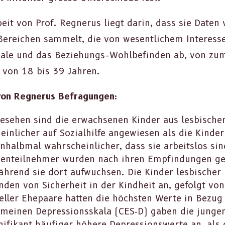
eit von Prof. Reg­nerus liegt darin, dass sie Dat­e
Bere­ichen sam­melt, die von wesentlichem Inter­esse
nale und das Beziehungs-Wohlbefind­en ab, von zum 
r von 18 bis 39 Jahren.
on Reg­nerus Befra­gun­gen:
ese­hen sind die erwach­se­nen Kinder aus les­bis­ch
n­lich­er auf Sozial­hil­fe angewiesen als die Kinder v
­halb­mal wahrschein­lich­er, dass sie arbeit­s­los sin
i­en­teil­nehmer wur­den nach ihren Empfind­un­gen g
während sie dort aufwuch­sen. Die Kinder les­bis­ch­e
­en von Sicher­heit in der Kind­heit an, gefol­gt v
eller Ehep­aare hat­ten die höch­sten Werte in Bezug a
e­meinen Depres­sion­sskala (CES‑D) gaben die jun­gen
nifikant häu­figer höhere Depres­sion­swerte an, als d