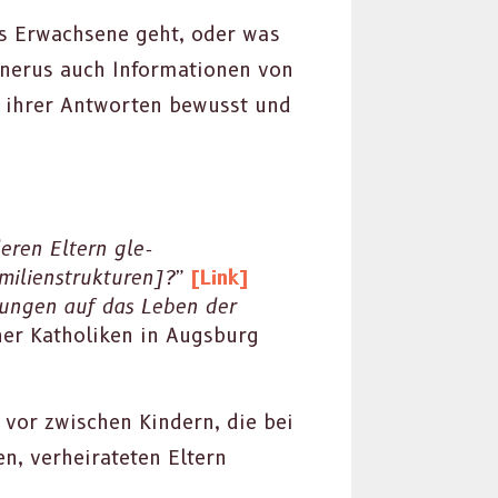
ls Erwach­sene geht, oder was
erus auch Infor­ma­tio­nen von
en ihrer Antworten bewusst und
deren Eltern gle­
­lien­struk­turen]?”
[Link]
irkun­gen auf das Leben der
­er Katho­liken in Augs­burg
 vor zwis­chen Kindern, die bei
en, ver­heirateten Eltern