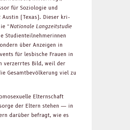
­sor für Sozi­olo­gie und
 Austin (Texas). Dieser kri­
die
“Nationale Langzeit­studie
 Stu­di­en­teil­nehmerin­nen
son­dern über Anzeigen in
vents für les­bis­che Frauen in
verz­er­rtes Bild, weil der
 die Gesamt­bevölkerung viel zu
mo­sex­uelle Eltern­schaft
orge der Eltern ste­hen — in
tern darüber befragt, wie es