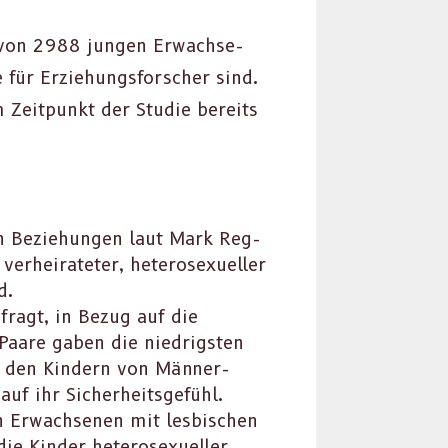
n von 2988 jun­gen Erwach­se­
 für Erziehungs­forsch­er sind.
Zeit­punkt der Studie bere­its
en Beziehun­gen laut Mark Reg­
er­heirateter, het­ero­sex­ueller
d.
efragt, in Bezug auf die
r Paare gaben die niedrig­sten
on den Kindern von Män­ner­
uf ihr Sicher­heits­ge­fühl.
 Erwach­se­nen mit les­bis­chen
ie Kinder het­ero­sex­ueller