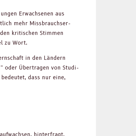
 jun­gen Erwach­se­nen aus
ut­lich mehr Miss­brauch­ser­
 den kri­tis­chen Stim­men
el zu Wort.
ern­schaft in den Län­dern
 oder Über­tra­gen von Stu­di­
t bedeutet, dass nur eine,
ufwach­sen, hin­ter­fragt,