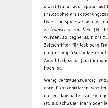
stösst früher oder später auf
Philoso­phie am Forschungszen­
tisiert beispiel­sweise, dass ei
zu les­bis­chen Fam­i­lien”
(NLLFS)
wur­den, so Reg­nerus, nicht 
Zeitschriften für les­bis­che F
mehreren größeren Metropol­re­g
Anteil les­bis­ch­er (zus­tim­
hoch ist.
Wenig ver­trauenswürdig ist zud
darauf konzen­tri­eren, was i
diesen Haushal­ten vor sich ge
ist, als schwuler Mann oder les