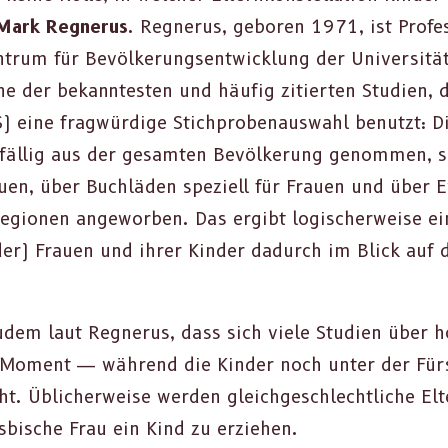
Mark Reg­nerus
. Reg­nerus, geboren 1971, ist Pro­fes
trum für Bevölkerungsen­twick­lung der Uni­ver­sität
ne der bekan­ntesten und häu­fig zitierten Stu­di­en, 
 eine frag­würdi­ge Stich­probe­nauswahl benutzt: Die
zufäl­lig aus der gesamten Bevölkerung genom­men, 
rauen, über Buch­lä­den speziell für Frauen und über E
io­nen ange­wor­ben. Das ergibt logis­cher­weise ein 
mender) Frauen und ihrer Kinder dadurch im Blick auf
em laut Reg­nerus, dass sich viele Stu­di­en über ho
m Moment — während die Kinder noch unter der Für­s
ht. Üblicher­weise wer­den gle­ichgeschlechtliche El
­bis­che Frau ein Kind zu erziehen.