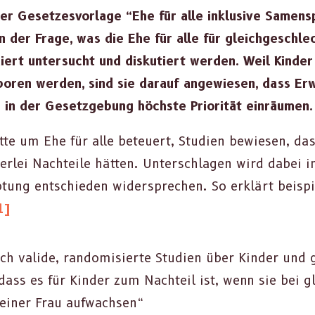
r Geset­zesvor­lage “Ehe für alle inklu­sive Samen­
 der Frage, was die Ehe für alle für gle­ichgeschl
ert unter­sucht und disku­tiert wer­den. Weil Kinder
ge­boren wer­den, sind sie darauf angewiesen, dass Er
n der Geset­zge­bung höch­ste Pri­or­ität ein­räu­men.
­te um Ehe für alle beteuert, Stu­di­en bewiesen, da
­er­lei Nachteile hät­ten. Unter­schla­gen wird dabei
­tung entsch­ieden wider­sprechen. So erk­lärt beisp
1]
ch valide, ran­domisierte Stu­di­en über Kinder und 
ss es für Kinder zum Nachteil ist, wenn sie bei gl
in­er Frau aufwach­sen“