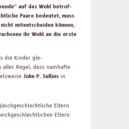
spende” auf das Wohl betrof­
echtliche Paare bedeutet, muss
 nicht mitentschei­den kön­nen,
wach­sene ihr Wohl an die erste
ss die Kinder gle­
 in aller Regel, dass namhafte
iel­sweise
John P. Sullins
in
gle­ichgeschlechtliche Eltern
e­ichgeschlechtlichen Eltern