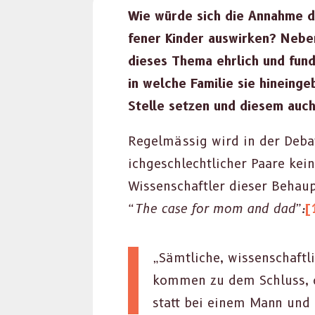
Wie würde sich die Annahme de
fen­er Kinder auswirken? Neben
dieses The­ma ehrlich und fundi
in welche Fam­i­lie sie hinein
Stelle set­zen und diesem auch i
Regelmäs­sig wird in der Debat
ichgeschlechtlich­er Paare kein
Wis­senschaftler dieser Behaup
“The case for mom and dad”:
[
„Sämtliche, wis­senschaftli
kom­men zu dem Schluss, da
statt bei einem Mann und e