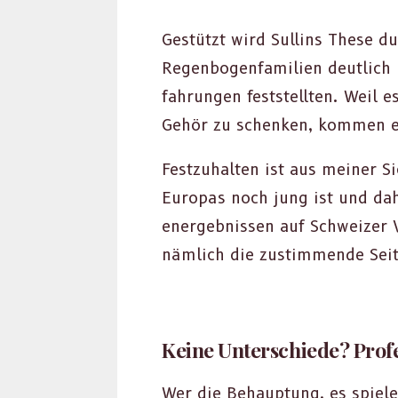
Gestützt wird Sullins These dur
Regen­bo­gen­fam­i­lien deut­lic
fahrun­gen fest­stell­ten. Weil 
Gehör zu schenken, kom­men ein
Festzuhal­ten ist aus mein­er S
Europas noch jung ist und dahe
energeb­nis­sen auf Schweiz­er 
näm­lich die zus­tim­mende Seit
Keine Unterschiede? Prof
Wer die Behaup­tung, es spiele k