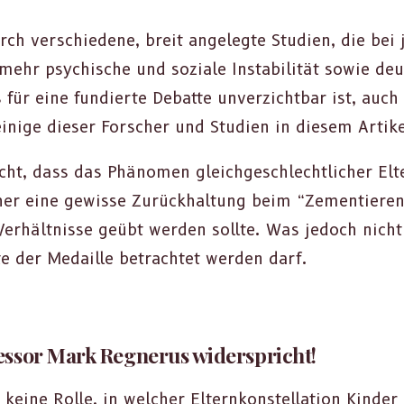
ch ver­schiedene, bre­it angelegte Stu­di­en, die bei
h mehr psy­chis­che und soziale Insta­bil­ität sowie de
es für eine fundierte Debat­te unverzicht­bar ist, auch
ige dieser Forsch­er und Stu­di­en in diesem Artik
icht, dass das Phänomen gle­ichgeschlechtlich­er Elt
r eine gewisse Zurück­hal­tung beim “Zemen­tieren”
Ver­hält­nisse geübt wer­den sollte. Was jedoch nich
e der Medaille betra­chtet wer­den darf.
essor Mark Regnerus widerspricht!
eine Rolle, in welch­er Elternkon­stel­la­tion Kinder a