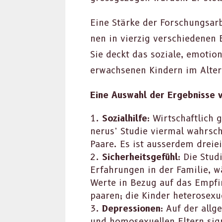
Eine Stärke der Forschungsar­b
nen in vierzig ver­schiede­nen 
Sie deckt das soziale, emo­tio
erwach­se­nen Kindern im Alte
Eine Auswahl der Ergeb­nisse v
Sozial­hil­fe:
Wirtschaftlich g
nerus’ Studie vier­mal wahrschei
Paare. Es ist ausser­dem dreiein
Sicher­heits­ge­fühl:
Die Stu­d
Erfahrun­gen in der Fam­i­lie, 
Werte in Bezug auf das Empfind
paaren; die Kinder het­ero­sex­u
Depres­sio­nen:
Auf der all­g
und homo­sex­uellen Eltern sig­