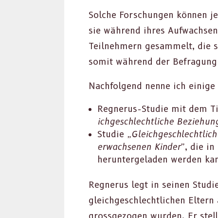
Solche Forschun­gen kön­nen j
sie während ihres Aufwach­sens
Teil­nehmern gesam­melt, die 
somit während der Befra­gung 
Nach­fol­gend nenne ich einige 
Reg­nerus-Studie mit dem T
ichgeschlechtliche Beziehun­g
Studie
„Gle­ichgeschlechtlich
erwach­se­nen Kinder”
, die in
herun­terge­laden wer­den ka
Reg­nerus legt in seinen Stu­d
gle­ichgeschlechtlichen Eltern 
gross­ge­zo­gen wur­den. Er ste