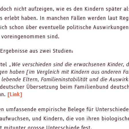
edoch nicht aufzeigen, wie es den Kindern später a
 erlebt haben. In manchen Fällen wer­den laut Reg­n
sich schon über eventuelle poli­tis­che Auswirkun­g
vor­ein­genom­men sind.
Ergeb­nisse aus zwei Stu­di­en:
itel
„Wie ver­schieden sind die erwach­se­nen Kinder, 
en haben [im Ver­gle­ich mit Kindern aus anderen Fam­i
 lebende Eltern, Fam­i­lienin­sta­bil­ität und die Ausw
 deutsch­er Über­set­zung beim Fam­i­lien­bund deutsch
nn.
[Link]
i­en umfassende empirische Belege für Unter­schiede
aufwuch­sen, und Kindern, die von ihren biol­o­gis­ch
llt mitunter grosse Unter­schiede fest.