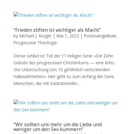
“Frieden stiften ist wichtiger als Macht”
by
Michael J. Kruger
|
Mai 1, 2023
|
Postevangelikale
,
Progressive Theologie
Dieser Artikel ist Teil der 11-teili­gen Serie «Die Zehn
Gebote des pro­gres­siv­en Chris­ten­tums — eine kri­tis­
che Unter­suchung von 10 gefährlich ver­lock­enden
Halb­wahrheit­en». Hier geht es zum Anfang der Serie.
Men­schen, die mit insti­tu­tioneller...
“Wir sollten uns mehr um die Liebe und
weniger um den Sex kümmern”