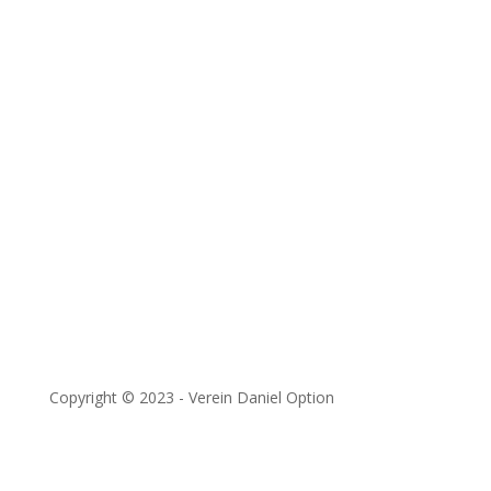
Alle Artikel ansehen
Kanalüberblick öffnen
Themenserien öffnen
Kontakt
Unterstützen
Downloads
Impressum
&
Datenschutzerklärung
Copyright © 2023 - Verein Daniel Option