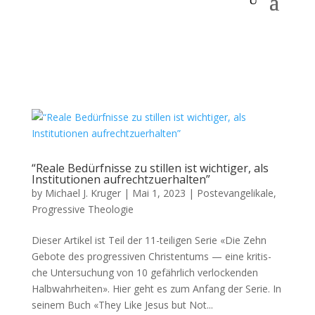
“Reale Bedürfnisse zu stillen ist wichtiger, als
Institutionen aufrechtzuerhalten”
by
Michael J. Kruger
|
Mai 1, 2023
|
Postevangelikale
,
Progressive Theologie
Dieser Artikel ist Teil der 11-teili­gen Serie «Die Zehn
Gebote des pro­gres­siv­en Chris­ten­tums — eine kri­tis­
che Unter­suchung von 10 gefährlich ver­lock­enden
Halb­wahrheit­en». Hier geht es zum Anfang der Serie. In
seinem Buch «They Like Jesus but Not...