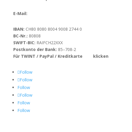
E-Mail:
info@danieloption.ch
IBAN:
CH80 8080 8004 9008 2744 0
BC-Nr.:
80808
SWIFT-BIC:
RAIFCH22XXX
Postkonto der Bank:
85–708‑2
Für TWINT / PayPal / Kreditkarte
hier
klicken
Follow
Follow
Follow
Follow
Follow
Follow