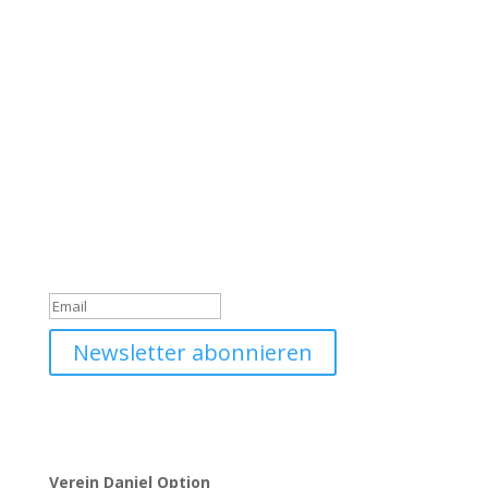
Werde Teil unserer
Community
Trage dich jetzt in unseren Daniel Option Newsletter
ein, sodass du immer gleich über unsere Neuigkeiten
informiert wirst.
Du hast dich erfolgreich für
den Newsletter angemeldet!
Newsletter abonnieren
Verein Daniel Option