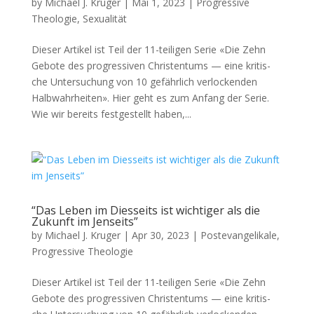
by
Michael J. Kruger
|
Mai 1, 2023
|
Progressive
Theologie
,
Sexualität
Dieser Artikel ist Teil der 11-teili­gen Serie «Die Zehn
Gebote des pro­gres­siv­en Chris­ten­tums — eine kri­tis­
che Unter­suchung von 10 gefährlich ver­lock­enden
Halb­wahrheit­en». Hier geht es zum Anfang der Serie.
Wie wir bere­its fest­gestellt haben,...
“Das Leben im Diesseits ist wichtiger als die
Zukunft im Jenseits”
by
Michael J. Kruger
|
Apr 30, 2023
|
Postevangelikale
,
Progressive Theologie
Dieser Artikel ist Teil der 11-teili­gen Serie «Die Zehn
Gebote des pro­gres­siv­en Chris­ten­tums — eine kri­tis­