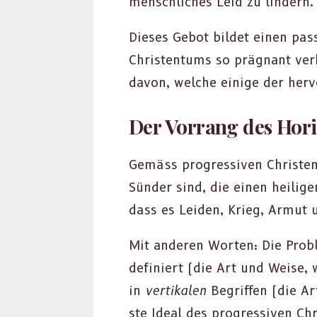
men­schlich­es Leid zu lin­dern.
Dieses Gebot bildet einen pass
Chris­ten­tums so präg­nant ve
davon, welche einige der her­v
Der Vorrang des Hori
Gemäss pro­gres­siv­en Chris­te
Sün­der sind, die einen heili­g
dass es Lei­den, Krieg, Armut 
Mit anderen Worten: Die Prob­l
definiert (die Art und Weise, 
in
ver­tikalen
Begrif­f­en (die A
ste Ide­al des pro­gres­siv­en C