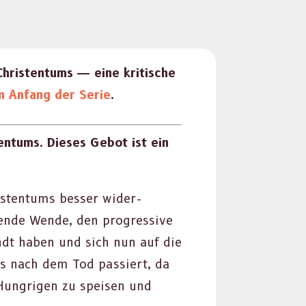
ris­ten­tums — eine kri­tis­che
m Anfang der Serie
.
ten­tums. Dieses Gebot ist ein
s­ten­tums bess­er wider­
ifende Wende, den pro­gres­sive
andt haben und sich nun auf die
was nach dem Tod passiert, da
Hun­gri­gen zu speisen und