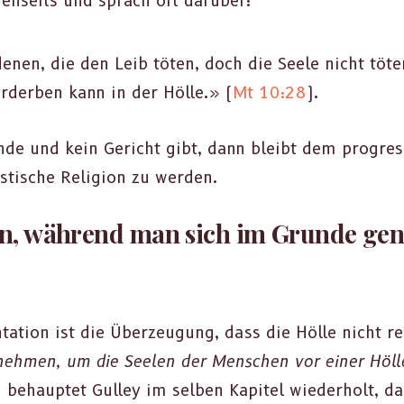
en­seits und sprach oft darüber:
enen, die den Leib töten, doch die Seele nicht töte
rder­ben kann in der Hölle.» (
Mt 10:28
).
de und kein Gericht gibt, dann bleibt dem pro­gres­s
­tis­che Reli­gion zu wer­den.
en, während man sich im Grunde ge
ta­tion ist die Überzeu­gung, dass die Hölle nicht rea
hmen, um die See­len der Men­schen vor ein­er Hölle 
h behauptet Gul­ley im sel­ben Kapi­tel wieder­holt, d