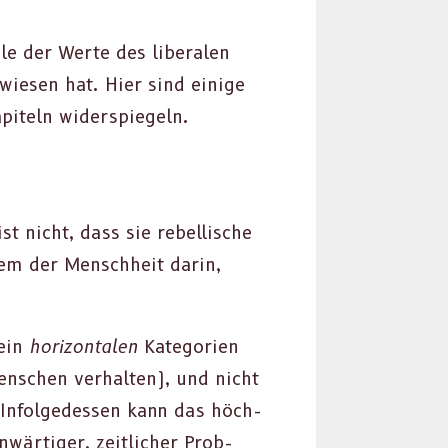
le der Werte des lib­eralen
ewiesen hat. Hier sind einige
piteln wider­spiegeln.
t nicht, dass sie rebel­lis­che
lem der Men­schheit darin,
rein
hor­i­zon­tal­en
Kat­e­gorien
n­schen ver­hal­ten), und nicht
). Infolgedessen kann das höch­
­wär­tiger, zeitlich­er Prob­