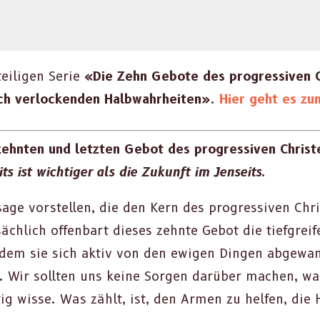
teili­gen Serie
«Die Zehn Gebote des pro­gres­siv­en Ch
h ver­lock­enden Halb­wahrheit­en»
.
Hier geht es zu
hn­ten und let­zten Gebot des pro­gres­siv­en Chris­
ts ist wichtiger als die Zukun­ft im Jen­seits
.
ge vorstellen, die den Kern des pro­gres­siv­en Chri
säch­lich offen­bart dieses zehnte Gebot die tief­gre
indem sie sich aktiv von den ewigen Din­gen abge­w
en. Wir soll­ten uns keine Sor­gen darüber machen, 
ig wisse. Was zählt, ist, den Armen zu helfen, die 