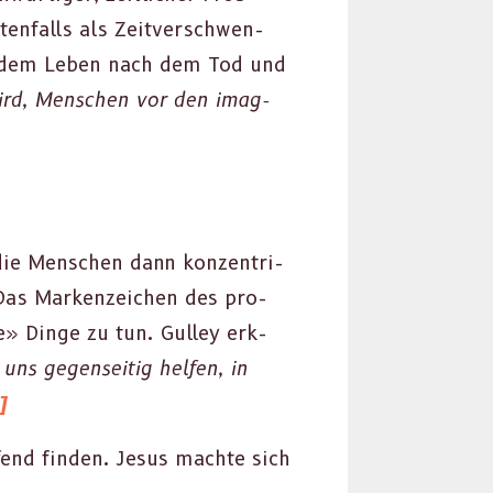
en­falls als Zeitver­schwen­
t dem Leben nach dem Tod und
ird, Men­schen vor den imag­
die Men­schen dann konzen­tri­
Das Marken­ze­ichen des pro­
e» Dinge zu tun. Gul­ley erk­
ns gegen­seit­ig helfen, in
]
­fend find­en. Jesus machte sich