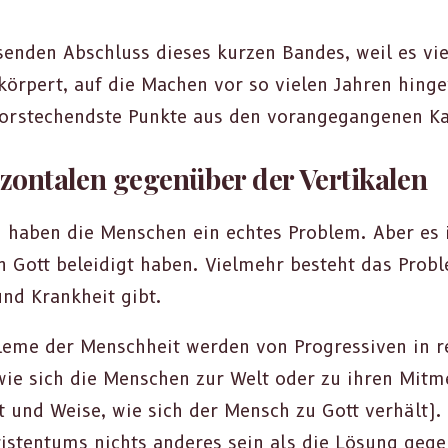
enden Abschluss dieses kurzen Ban­des, weil es vie
rkör­pert, auf die Machen vor so vie­len Jahren hing
orstechend­ste Punk­te aus den vor­ange­gan­genen Ka
zontalen gegenüber der Vertikalen
n haben die Men­schen ein echt­es Prob­lem. Aber es is
en Gott belei­digt haben. Vielmehr beste­ht das Prob­
und Krankheit gibt.
eme der Men­schheit wer­den von Pro­gres­siv­en in 
wie sich die Men­schen zur Welt oder zu ihren Mit­me
rt und Weise, wie sich der Men­sch zu Gott ver­hält
hris­ten­tums nichts anderes sein als die Lösung gegen