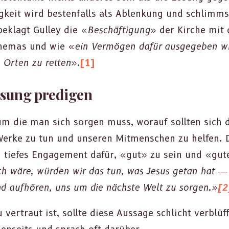
eit wird besten­falls als Ablenkung und schlimm­st
beklagt Gul­ley die «
Beschäf­ti­gung
» der Kirche mi
he­mas und wie «
ein Ver­mö­gen dafür aus­gegeben w
 Orten zu ret­ten
».
[1]
ösung predigen
m die man sich sor­gen muss, worauf soll­ten sich 
Werke zu tun und unseren Mit­men­schen zu helfen. 
ein tiefes Engage­ment dafür, «gut» zu sein und «gut
ch wäre, wür­den wir das tun, was Jesus getan hat — u
nd aufhören, uns um die näch­ste Welt zu sor­gen.»
[2
 ver­traut ist, sollte diese Aus­sage schlicht verblüf