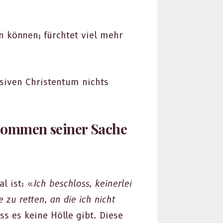
n kön­nen; fürchtet viel mehr
iv­en Chris­ten­tum nichts
nommen seiner Sache
l ist: «
Ich beschloss, kein­er­lei
zu ret­ten, an die ich nicht
ass es keine Hölle gibt. Diese