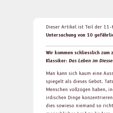
Dieser Artikel ist Teil der 11-
Unter­suchung von 10 gefährlic
Wir kom­men schliesslich zum ze
Klas­sik­er:
Das Leben im Dies­sei
Man kann sich kaum eine Aus­sa
spiegelt als dieses Gebot. Tat­
Men­schen vol­l­zo­gen haben, 
irdis­chen Dinge konzen­tri­er
dies sowieso nie­mand so richt