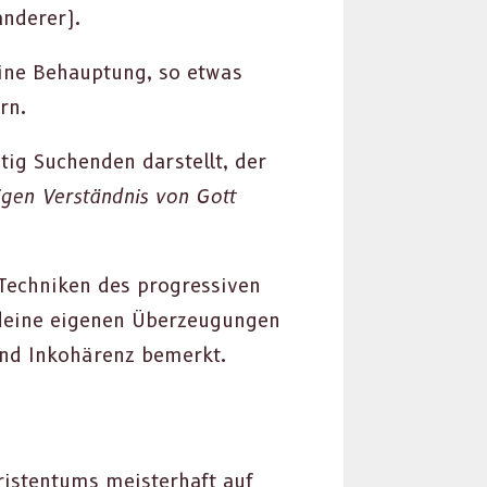
nder­er).
eine Behaup­tung, so etwas
rn.
ütig Suchen­den darstellt, der
gen Ver­ständ­nis von Gott
ch­niken des pro­gres­siv­en
eine eige­nen Überzeu­gun­gen
und Inko­härenz bemerkt.
is­ten­tums meis­ter­haft auf