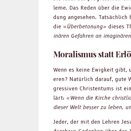
leme. Das Reden über die Ewigk
dung ange­se­hen. Tat­säch­lich 
die «
Über­be­to­nung»
dieses T
inären Gefahren an imag­inären
Moralismus statt Erl
Wenn es keine Ewigkeit gibt, u
eren? Natür­lich darauf, gute 
gres­siv­en Chris­ten­tums ist 
lärt: «
Wenn die Kirche christli
dieser Welt bess­er zu leben, u
Jed­er, der mit den Lehren Jesu