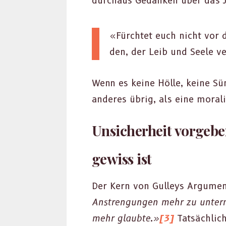
dur­chaus Gedanken über das J
«Fürchtet euch nicht vor d
den, der Leib und Seele ve
Wenn es keine Hölle, keine Sün
anderes übrig, als eine moral­is
Unsicherheit vorgeb
gewiss ist
Der Kern von Gul­leys Argu­men­
Anstren­gun­gen mehr zu unterne
mehr glaubte.»
[3]
Tat­säch­lic