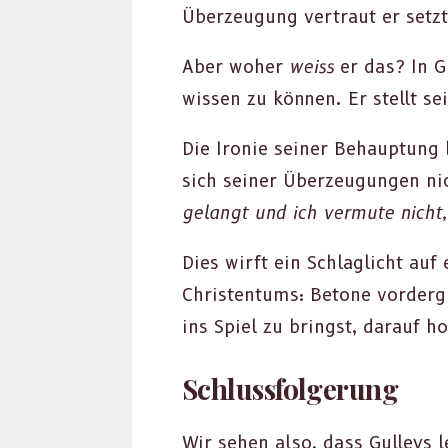
Überzeu­gung ver­traut er set­z
Aber woher
weiss
er das? In Gu
wis­sen zu kön­nen. Er stellt s
Die Ironie sein­er Behaup­tung 
sich sein­er Überzeu­gun­gen nic
gelangt und ich ver­mute nicht
Dies wirft ein Schlaglicht auf
Chris­ten­tums: Betone vorder
ins Spiel zu bringst, darauf h
Schlussfolgerung
Wir sehen also, dass Gul­leys le