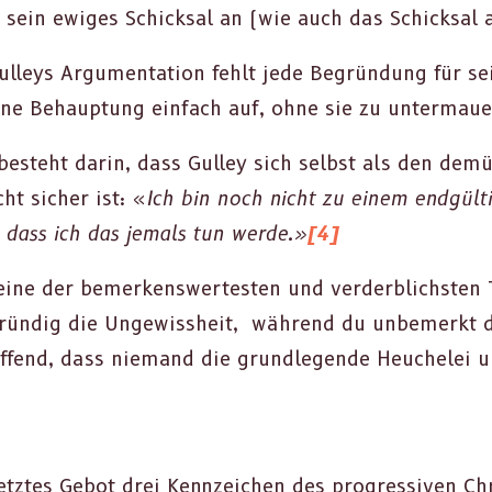
t sein ewiges Schick­sal an (wie auch das Schick­sal a
l­leys Argu­men­ta­tion fehlt jede Begrün­dung für s
eine Behaup­tung ein­fach auf, ohne sie zu unter­maue
beste­ht darin, dass Gul­ley sich selb­st als den dem
ht sich­er ist: «
Ich bin noch nicht zu einem endgülti­
, dass ich das jemals tun werde.»
[4]
 eine der bemerkenswertesten und verderblich­sten Te
­gründig die Ungewis­sheit, während du unbe­merkt d
of­fend, dass nie­mand die grundle­gende Heuchelei 
t­ztes Gebot drei Kennze­ichen des pro­gres­siv­en Chr