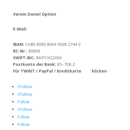
Verein Daniel Option
E-Mail:
info@danieloption.ch
IBAN:
CH80 8080 8004 9008 2744 0
BC-Nr.:
80808
SWIFT-BIC:
RAIFCH22XXX
Postkonto der Bank:
85–708‑2
Für TWINT / PayPal / Kreditkarte
hier
klicken
Follow
Follow
Follow
Follow
Follow
Follow