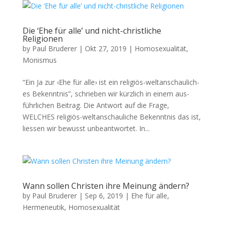
Die ‘Ehe für alle’ und nicht-christliche
Religionen
by
Paul Bruderer
|
Okt 27, 2019
|
Homosexualität
,
Monismus
“Ein Ja zur ‹Ehe für alle› ist ein reli­gi­ös-welt­an­schau­li­ch­
es Bekennt­nis”, schrieben wir kür­zlich in einem aus­
führlichen Beitrag. Die Antwort auf die Frage,
WELCHES religiös-weltan­schauliche Beken­nt­nis das ist,
liessen wir bewusst unbeant­wortet. In...
Wann sollen Christen ihre Meinung ändern?
by
Paul Bruderer
|
Sep 6, 2019
|
Ehe für alle
,
Hermeneutik
,
Homosexualität