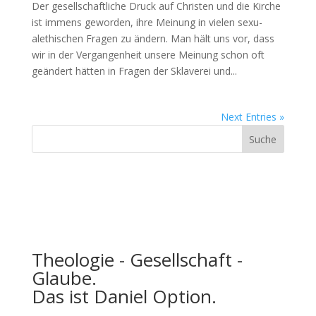
Der gesellschaftliche Druck auf Chris­ten und die Kirche
ist immens gewor­den, ihre Mei­n­ung in vie­len sex­u­
alethis­chen Fra­gen zu ändern. Man hält uns vor, dass
wir in der Ver­gan­gen­heit unsere Mei­n­ung schon oft
geän­dert hät­ten in Fra­gen der Sklaverei und...
Next Entries »
Theologie - Gesellschaft -
Glaube.
Das ist Daniel Option.