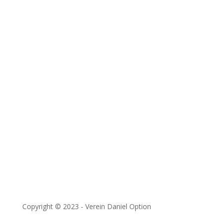
Alle Artikel ansehen
Kanalüberblick öffnen
Themenserien öffnen
Kontakt
Unterstützen
Downloads
Impressum
&
Datenschutzerklärung
Copyright © 2023 - Verein Daniel Option