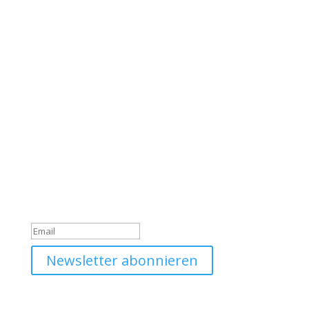
Werde Teil unserer
Community
Trage dich jetzt in unseren Daniel Option Newsletter
ein, sodass du immer gleich über unsere Neuigkeiten
informiert wirst.
Du hast dich erfolgreich für
den Newsletter angemeldet!
Newsletter abonnieren