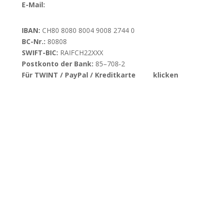
E-Mail:
info@danieloption.ch
IBAN:
CH80 8080 8004 9008 2744 0
BC-Nr.:
80808
SWIFT-BIC:
RAIFCH22XXX
Postkonto der Bank:
85–708‑2
Für TWINT / PayPal / Kreditkarte
hier
klicken
Alle Artikel ansehen
Kanalüberblick öffnen
Themenserien öffnen