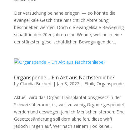
Der Ver­suchung beina­he erlegen! — so kön­nte die
evan­ge­likale Geschichte hin­sichtlich Abtrei­bung
beschrieben wer­den. Doch die evan­ge­likale Bewe­gung
schafft in den 70er-Jahren eine Wende, welche in eine
der stärk­sten gesellschaftlichen Bewe­gun­gen der...
Organspende – Ein Akt aus Nächstenliebe?
by
Claudia Buchert
|
Jan 3, 2022
|
Ethik
,
Organspende
Aktuell wird das Organ-Trans­plan­ta­tion­s­ge­setz in der
Schweiz über­ar­beit­et, weil zu wenig Organe gespendet
wer­den und deswe­gen jährlich Men­schen ster­ben. Eine
Geset­zesän­derung soll dem abhelfen, diese wirft
jedoch Fra­gen auf. Wer nach seinem Tod keine...