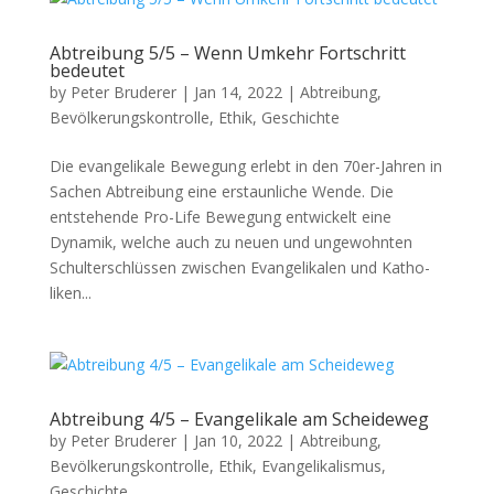
Abtreibung 5/5 – Wenn Umkehr Fortschritt
bedeutet
by
Peter Bruderer
|
Jan 14, 2022
|
Abtreibung
,
Bevölkerungskontrolle
,
Ethik
,
Geschichte
Die evan­ge­likale Bewe­gung erlebt in den 70er-Jahren in
Sachen Abtrei­bung eine erstaunliche Wende. Die
entste­hende Pro-Life Bewe­gung entwick­elt eine
Dynamik, welche auch zu neuen und unge­wohn­ten
Schul­ter­schlüssen zwis­chen Evan­ge­likalen und Katho­
liken...
Abtreibung 4/5 – Evangelikale am Scheideweg
by
Peter Bruderer
|
Jan 10, 2022
|
Abtreibung
,
Bevölkerungskontrolle
,
Ethik
,
Evangelikalismus
,
Geschichte