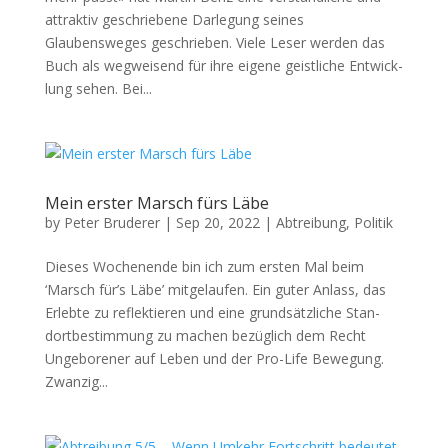
attrak­tiv geschriebene Dar­legung seines
Glaubensweges geschrieben. Viele Leser wer­den das
Buch als weg­weisend für ihre eigene geistliche Entwick­
lung sehen. Bei...
Mein erster Marsch fürs Läbe
by
Peter Bruderer
|
Sep 20, 2022
|
Abtreibung
,
Politik
Dieses Woch­enende bin ich zum ersten Mal beim
‘Marsch für’s Läbe’ mit­ge­laufen. Ein guter Anlass, das
Erlebte zu reflek­tieren und eine grund­sät­zliche Stan­
dortbes­tim­mung zu machen bezüglich dem Recht
Unge­boren­er auf Leben und der Pro-Life Bewe­gung.
Zwanzig...