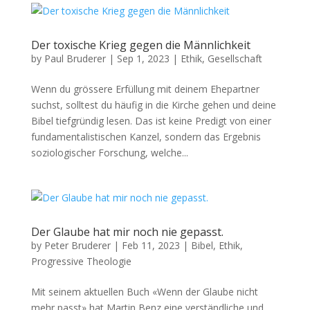
Der toxische Krieg gegen die Männlichkeit
by
Paul Bruderer
|
Sep 1, 2023
|
Ethik
,
Gesellschaft
Wenn du grössere Erfül­lung mit deinem Ehep­art­ner
suchst, soll­test du häu­fig in die Kirche gehen und deine
Bibel tief­gründig lesen. Das ist keine Predigt von ein­er
fun­da­men­tal­is­tis­chen Kanzel, son­dern das Ergeb­nis
sozi­ol­o­gis­ch­er Forschung, welche...
Der Glaube hat mir noch nie gepasst.
by
Peter Bruderer
|
Feb 11, 2023
|
Bibel
,
Ethik
,
Progressive Theologie
Mit seinem aktuellen Buch «Wenn der Glaube nicht
mehr passt» hat Mar­tin Benz eine ver­ständliche und