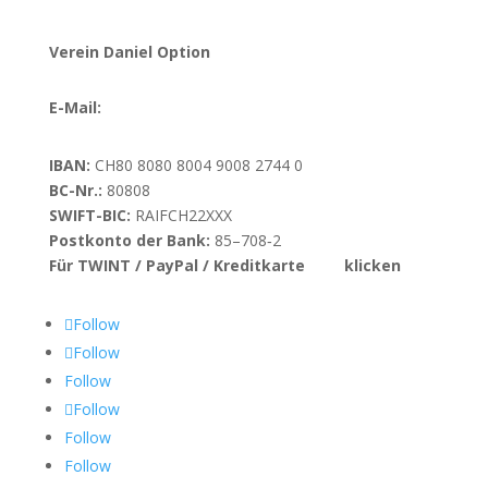
Verein Daniel Option
E-Mail:
info@danieloption.ch
IBAN:
CH80 8080 8004 9008 2744 0
BC-Nr.:
80808
SWIFT-BIC:
RAIFCH22XXX
Postkonto der Bank:
85–708‑2
Für TWINT / PayPal / Kreditkarte
hier
klicken
Follow
Follow
Follow
Follow
Follow
Follow