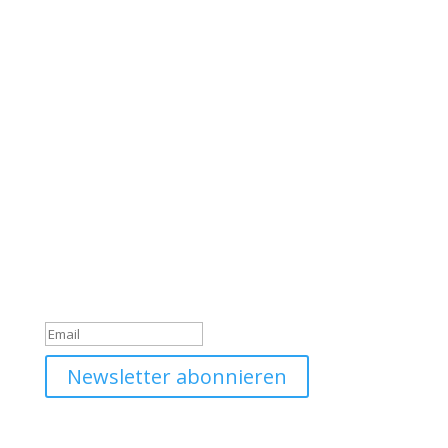
Werde Teil unserer
Community
Trage dich jetzt in unseren Daniel Option Newsletter
ein, sodass du immer gleich über unsere Neuigkeiten
informiert wirst.
Du hast dich erfolgreich für
den Newsletter angemeldet!
Newsletter abonnieren