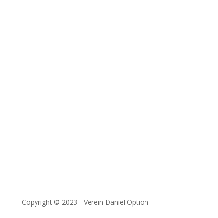
Alle Artikel ansehen
Kanalüberblick öffnen
Themenserien öffnen
Kontakt
Unterstützen
Downloads
Impressum
&
Datenschutzerklärung
Copyright © 2023 - Verein Daniel Option