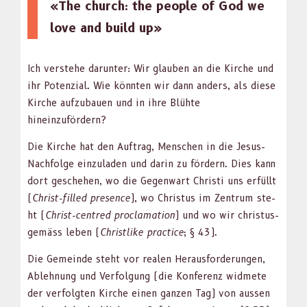
«The church: the peo­ple of God we
love and build up»
Ich ver­ste­he darunter: Wir glauben an die Kirche und
ihr Poten­zial. Wie kön­nten wir dann anders, als diese
Kirche aufzubauen und in ihre Blühte
hineinzufördern?
Die Kirche hat den Auf­trag, Men­schen in die Jesus-
Nach­folge einzu­laden und darin zu fördern. Dies kann
dort geschehen, wo die Gegen­wart Christi uns erfüllt
(
Christ-filled pres­ence
), wo Chris­tus im Zen­trum ste­
ht (
Christ-cen­tred procla­ma­tion
) und wo wir chris­tus­
gemäss leben (
Christ­like prac­tice
; § 43).
Die Gemeinde ste­ht vor realen Her­aus­forderun­gen,
Ablehnung und Ver­fol­gung (die Kon­ferenz wid­mete
der ver­fol­gten Kirche einen ganzen Tag) von aussen