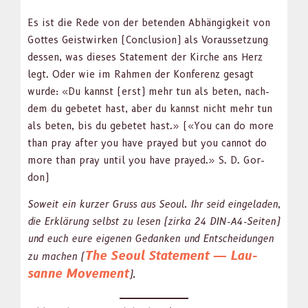
Es ist die Rede von der betenden Abhängigkeit von
Gottes Geist­wirken (Con­clu­sion) als Voraus­set­zung
dessen, was dieses State­ment der Kirche ans Herz
legt. Oder wie im Rah­men der Kon­ferenz gesagt
wurde: «Du kannst (erst) mehr tun als beten, nach­
dem du gebetet hast, aber du kannst nicht mehr tun
als beten, bis du gebetet hast.» («You can do more
than pray after you have prayed but you can­not do
more than pray until you have prayed.» S. D. Gor­
don)
Soweit ein kurz­er Gruss aus Seoul. Ihr seid ein­ge­laden,
die Erk­lärung selb­st zu lesen (zir­ka 24 DIN-A4-Seit­en)
und euch eure eige­nen Gedanken und Entschei­dun­gen
The Seoul State­ment — Lau­
zu machen (
sanne Move­ment
).