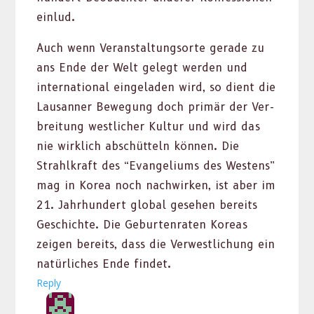
ein­lud.
Auch wenn Ver­anstal­tung­sorte ger­ade zu
ans Ende der Welt gelegt wer­den und
inter­na­tion­al ein­ge­laden wird, so dient die
Lau­san­ner Bewe­gung doch primär der Ver­
bre­itung west­lich­er Kul­tur und wird das
nie wirk­lich abschüt­teln kön­nen. Die
Strahlkraft des “Evan­geli­ums des West­ens”
mag in Korea noch nach­wirken, ist aber im
21. Jahrhun­dert glob­al gese­hen bere­its
Geschichte. Die Geburten­rat­en Kore­as
zeigen bere­its, dass die Ver­west­lichung ein
natür­lich­es Ende find­et.
Reply