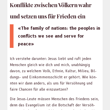
Konflikte zwischen Völkern wahr
und setzen uns für Frieden ein
«The fam­i­ly of nations: the peo­ples in
con­flicts we see and serve for
peace»
Ich ver­ste­he darunter: Jesus liebt und ruft jeden
Men­schen gle­ich wie dich und mich, unab­hängig
davon, zu welchem Volk, Eth­nie, Kul­tur, Milieu, Bil­
dungs- und Einkom­menss­chicht er gehört. Wie kön­
nten wir dann anders, als uns für Ver­söh­nung und
faire Chan­cen für alle einzuset­zen?
Die Jesus-Leute müssen Men­schen des Friedens sein,
denn das Evan­geli­um ist die Botschaft der Ver­söh­