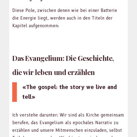
Diese Pole, zwis­chen denen wie bei ein­er Bat­terie
die Energie liegt, wer­den auch in den Titeln der
Kapi­tel aufgenom­men:
Das Evangelium: Die Geschichte,
die wir leben und erzählen
«The gospel: the sto­ry we live and
tell»
Ich ver­ste­he darunter: Wir sind als Kirche gemein­sam
berufen, das Evan­geli­um als epochales Nar­ra­tiv zu
erzählen und unsere Mit­men­schen einzu­laden, selb­st