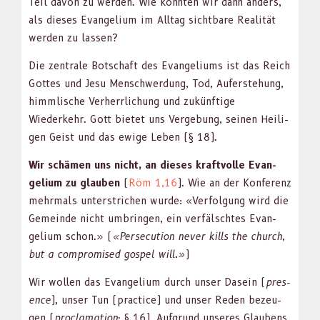
Teil davon zu wer­den. Wie kön­nten wir dann anders,
als dieses Evan­geli­um im All­t­ag sicht­bare Real­ität
wer­den zu lassen?
Die zen­trale Botschaft des Evan­geli­ums ist das Reich
Gottes und Jesu Men­schw­er­dung, Tod, Aufer­ste­hung,
himm­lis­che Ver­her­rlichung und zukün­ftige
Wiederkehr. Gott bietet uns Verge­bung, seinen Heili­
gen Geist und das ewige Leben (§ 18).
Wir schä­men uns nicht, an dieses kraftvolle Evan­
geli­um zu glauben
(
Röm 1,16
). Wie an der Kon­ferenz
mehrmals unter­strichen wurde: «Ver­fol­gung wird die
Gemeinde nicht umbrin­gen, ein ver­fälscht­es Evan­
geli­um schon.» (
«Per­se­cu­tion nev­er kills the church,
but a com­pro­mised gospel will.»
)
Wir wollen das Evan­geli­um durch unser Dasein (
pres­
ence
), unser Tun (prac­tice) und unser Reden bezeu­
gen (
procla­ma­tion
; § 16). Auf­grund unseres Glaubens