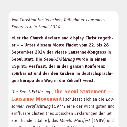
Von Chris­t­ian Hasle­bach­er, Teil­nehmer Lau­sanne-
Kongress 4 in Seoul 2024
«Let the Church declare and dis­play Christ togeth­
er.» – Unter diesem Mot­to find­et vom 22. bis 28.
Sep­tem­ber 2024 der vierte Lau­sanne-Kongress in
Seoul statt. Die
Seoul-Erk­lärung
wurde in einem
«Spir­it» ver­fasst, der in der ganzen Kon­ferenz
spür­bar ist und der den Kirchen im deutschsprachi­
gen Europa den Weg in die Zukun­ft weist.
The Seoul State­ment —
Die
Seoul-Erk­lärung
(
Lau­sanne Move­ment
) schliesst sich an die
Lau­
san­ner Verpflich­tung
(1974; eine der wichtig­sten und
ein­flussre­ich­sten the­ol­o­gis­chen Erk­lärun­gen der let­
zten hun­dert Jahre), das
Mani­la-Man­i­fest
(1989) und