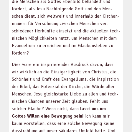
die Men­schen als Gottes Eben­bild behan­delt und
fördert, als Jesu Nach­fol­gende Gott und den Men­
schen dient, sich weltweit und inner­halb der Kirchen­
mauern für Ver­söh­nung zwis­chen Men­schen ver­
schieden­er Herkün­fte ein­set­zt und die aktuellen tech­
nis­chen Möglichkeit­en nutzt, um Men­schen mit dem
Evan­geli­um zu erre­ichen und im Glaubensleben zu
fördern?
Dies wäre ein inspiri­eren­der Aus­druck davon, dass
wir wirk­lich an die Einzi­gar­tigkeit von Chris­tus, die
Schön­heit und Kraft des Evan­geli­ums, die Inspi­ra­tion
der Bibel, das Poten­zial der Kirche, die Würde aller
Men­schen, Jesu gle­ich­starke Liebe zu allen und tech­
nis­chen Chan­cen unser­er Zeit glauben. Fehlt uns
solch­er Glaube? Wenn nicht, dann
lasst uns um
Gottes Willen eine Bewe­gung sein!
Ich kann mir
kaum vorstellen, dass eine solche Bewe­gung keine
Ausstrahlung auf unser säku­lares Umfeld hätte. Und