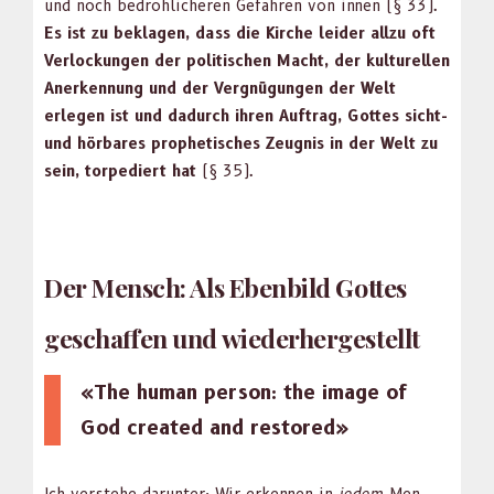
und noch bedrohlicheren Gefahren von innen (§ 33).
Es ist zu bekla­gen, dass die Kirche lei­der allzu oft
Ver­lock­un­gen der poli­tis­chen Macht, der kul­turellen
Anerken­nung und der Vergnü­gun­gen der Welt
erlegen ist und dadurch ihren Auf­trag, Gottes sicht-
und hör­bares prophetis­ches Zeug­nis in der Welt zu
sein, tor­pediert hat
(§ 35).
Der Mensch: Als Ebenbild Gottes
geschaffen und wiederhergestellt
«The human per­son: the image of
God cre­at­ed and restored»
Ich ver­ste­he darunter: Wir erken­nen in
jedem
Men­