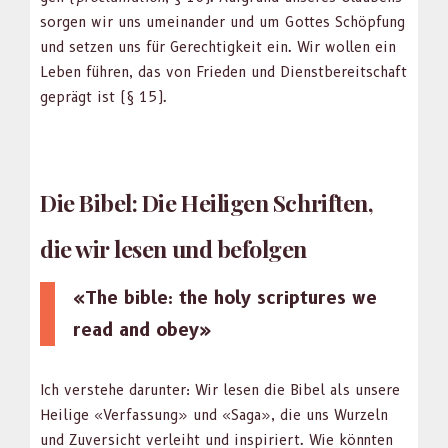
sor­gen wir uns umeinan­der und um Gottes Schöp­fung
und set­zen uns für Gerechtigkeit ein. Wir wollen ein
Leben führen, das von Frieden und Dien­st­bere­itschaft
geprägt ist (§ 15).
Die Bibel: Die Heiligen Schriften,
die wir lesen und befolgen
«The bible: the holy scrip­tures we
read and obey»
Ich ver­ste­he darunter: Wir lesen die Bibel als unsere
Heilige «Ver­fas­sung» und «Saga», die uns Wurzeln
und Zuver­sicht ver­lei­ht und inspiri­ert. Wie kön­nten