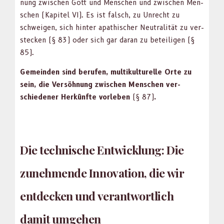
nung zwis­chen Gott und Men­schen und zwis­chen Men­
schen (Kapi­tel VI). Es ist falsch, zu Unrecht zu
schweigen, sich hin­ter apathis­ch­er Neu­tral­ität zu ver­
steck­en (§ 83) oder sich gar daran zu beteili­gen (§
85).
Gemein­den sind berufen, mul­ti­kul­turelle Orte zu
sein, die Ver­söh­nung zwis­chen Men­schen ver­
schieden­er Herkün­fte vor­leben
(§ 87)
.
Die technische Entwicklung: Die
zunehmende Innovation, die wir
entdecken und verantwortlich
damit umgehen