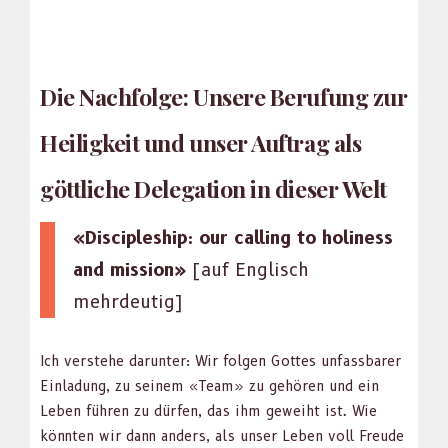
Die Nachfolge: Unsere Berufung zur
Heiligkeit und unser Auftrag als
göttliche Delegation in dieser Welt
«Dis­ci­ple­ship: our call­ing to holi­ness
and mis­sion»
[auf Englisch
mehrdeutig]
Ich ver­ste­he darunter: Wir fol­gen Gottes unfass­bar­er
Ein­ladung, zu seinem «Team» zu gehören und ein
Leben führen zu dür­fen, das ihm gewei­ht ist. Wie
kön­nten wir dann anders, als unser Leben voll Freude