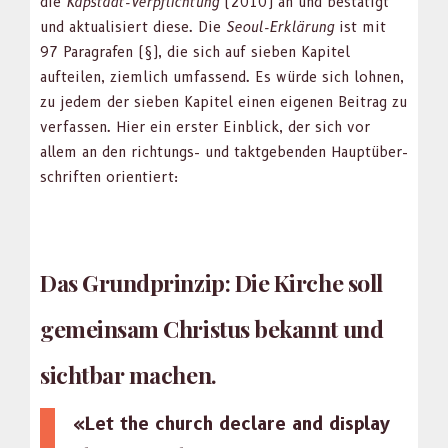
die
Kap­stadt-Verpflich­tung
(2010) an und bestätigt
und aktu­al­isiert diese. Die
Seoul-Erk­lärung
ist mit
97 Para­grafen (§), die sich auf sieben Kapi­tel
aufteilen, ziem­lich umfassend. Es würde sich lohnen,
zu jedem der sieben Kapi­tel einen eige­nen Beitrag zu
ver­fassen. Hier ein erster Ein­blick, der sich vor
allem an den rich­tungs- und tak­t­geben­den Haup­tüber­
schriften ori­en­tiert:
Das Grundprinzip: Die Kirche soll
gemeinsam Christus bekannt und
sichtbar machen.
«Let the church declare and dis­play