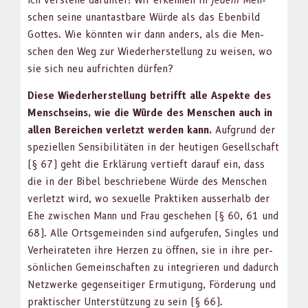
schen seine unan­tast­bare Würde als das Eben­bild
Gottes. Wie kön­nten wir dann anders, als die Men­
schen den Weg zur Wieder­her­stel­lung zu weisen, wo
sie sich neu aufricht­en dür­fen?
Diese Wieder­her­stel­lung bet­rifft alle Aspek­te des
Men­sch­seins, wie die Würde des Men­schen auch in
allen Bere­ichen ver­let­zt wer­den kann.
Auf­grund der
speziellen Sen­si­bil­itäten in der heuti­gen Gesellschaft
(§ 67) geht die Erk­lärung ver­tieft darauf ein, dass
die in der Bibel beschriebene Würde des Men­schen
ver­let­zt wird, wo sex­uelle Prak­tiken ausser­halb der
Ehe zwis­chen Mann und Frau geschehen (§ 60, 61 und
68). Alle Orts­ge­mein­den sind aufgerufen, Sin­gles und
Ver­heirateten ihre Herzen zu öff­nen, sie in ihre per­
sön­lichen Gemein­schaften zu inte­gri­eren und dadurch
Net­zw­erke gegen­seit­iger Ermu­ti­gung, Förderung und
prak­tis­ch­er Unter­stützung zu sein (§ 66).