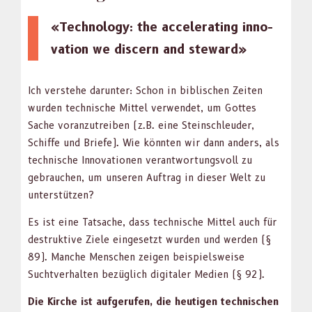
«Tech­nol­o­gy: the accel­er­at­ing inno­
va­tion we dis­cern and stew­ard»
Ich ver­ste­he darunter: Schon in bib­lis­chen Zeit­en
wur­den tech­nis­che Mit­tel ver­wen­det, um Gottes
Sache voranzutreiben (z.B. eine Stein­schleud­er,
Schiffe und Briefe). Wie kön­nten wir dann anders, als
tech­nis­che Inno­va­tio­nen ver­ant­wor­tungsvoll zu
gebrauchen, um unseren Auf­trag in dieser Welt zu
unter­stützen?
Es ist eine Tat­sache, dass tech­nis­che Mit­tel auch für
destruk­tive Ziele einge­set­zt wur­den und wer­den (§
89). Manche Men­schen zeigen beispiel­sweise
Suchtver­hal­ten bezüglich dig­i­taler Medi­en (§ 92).
Die Kirche ist aufgerufen, die heuti­gen tech­nis­chen