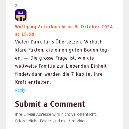
Wolfgang Ackerknecht
on 9. Oktober 2024
at 15:58
Vie­len Dank für s Über­set­zen. Wirk­lich
klare Fak­ten, die einen guten Boden leg­
en. — Die grosse Frage ist, wie die
weltweite Fam­i­lie zur Lieben­den Ein­heit
find­et; dann wer­den die 7 Kapi­tel ihre
Kraft ent­fal­ten.
Reply
Submit a Comment
Ihre E-Mail-Adresse wird nicht veröffentlicht.
Erforderliche Felder sind mit
*
markiert