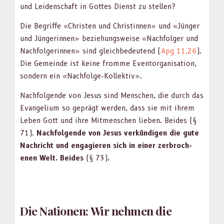
und Lei­den­schaft in Gottes Dienst zu stellen?
Die Begriffe «Chris­ten und Christin­nen» und «Jünger
und Jün­gerin­nen» beziehungsweise «Nach­fol­ger und
Nach­fol­gerin­nen» sind gle­ichbe­deu­tend (
Apg 11,26
).
Die Gemeinde ist keine fromme Even­tor­gan­i­sa­tion,
son­dern ein «Nach­folge-Kollek­tiv».
Nach­fol­gende von Jesus sind Men­schen, die durch das
Evan­geli­um so geprägt wer­den, dass sie mit ihrem
Leben Gott und ihre Mit­men­schen lieben. Bei­des (§
71).
Nach­fol­gende von Jesus verkündi­gen die gute
Nachricht und engagieren sich in ein­er zer­broch­
enen Welt. Bei­des
(§ 73)
.
Die Nationen: Wir nehmen die