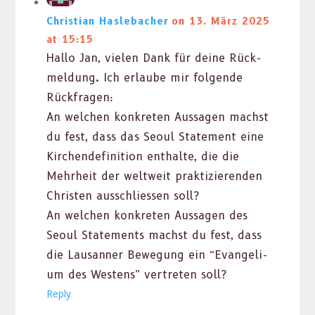
Christian Haslebacher
on 13. März 2025
at 15:15
Hal­lo Jan, vie­len Dank für deine Rück­
mel­dung. Ich erlaube mir fol­gende
Rück­fra­gen:
An welchen konkreten Aus­sagen machst
du fest, dass das Seoul State­ment eine
Kirchen­de­f­i­n­i­tion enthalte, die die
Mehrheit der weltweit prak­tizieren­den
Chris­ten auss­chliessen soll?
An welchen konkreten Aus­sagen des
Seoul State­ments machst du fest, dass
die Lau­san­ner Bewe­gung ein “Evan­geli­
um des West­ens” vertreten soll?
Reply