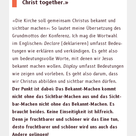
Christ togeth­er.»
«
Die Kirche soll gemein­sam Chris­tus bekan­nt und
sicht­bar machen
»
: So lautet meine Über­set­zung des
Grund­mot­tos der Kon­ferenz. Ich mag die Wort­wahl
im Englis­chen:
Declare
(deklar­i­eren) umfasst Bedeu­
tun­gen wie erk­lären und verkündi­gen. Es geht also
um bedeu­tungsvolle Worte, mit denen wir Jesus
bekan­nt machen wollen.
Dis­play
umfasst Bedeu­tun­gen
wie zeigen und vor­leben. Es geht also darum, dass
wir Chris­tus abbilden und sicht­bar machen dür­fen.
Der Punkt ist dabei: Das Bekan­nt-Machen kommt
nicht ohne das Sicht­bar-Machen aus und das Sicht­
bar-Machen nicht ohne das Bekan­nt-Machen. Es
braucht bei­des. Keine Ein­seit­igkeit ist hil­fre­ich.
Denn je frucht­bar­er und schön­er wir das Eine tun,
desto frucht­bar­er und schön­er wird uns auch das
Andere gelin­gen!