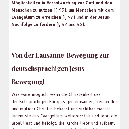
Möglichkeit­en in Ver­ant­wor­tung vor Gott und den
Men­schen zu nutzen
(§ 95)
, um Men­schen mit dem
Evan­geli­um zu erre­ichen
(§ 97)
und in der Jesus-
Nach­folge zu fördern
(§ 92 und 96).
Von der Lausanne-Bewegung zur
deutschsprachigen Jesus-
Bewegung!
Was wäre möglich, wenn die Chris­ten­heit des
deutschsprachi­gen Europas gemein­samer, freud­voller
und mutiger Chris­tus bekan­nt und sicht­bar machte,
indem sie das Evan­geli­um weit­er­erzählt und lebt, die
Bibel liest und befol­gt, die Kirche liebt und auf­baut,