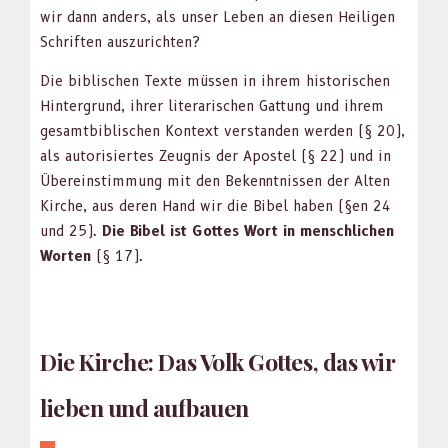
wir dann anders, als unser Leben an diesen Heili­gen
Schriften auszuricht­en?
Die bib­lis­chen Texte müssen in ihrem his­torischen
Hin­ter­grund, ihrer lit­er­arischen Gat­tung und ihrem
gesamt­bib­lis­chen Kon­text ver­standen wer­den (§ 20),
als autorisiertes Zeug­nis der Apos­tel (§ 22) und in
Übere­in­stim­mung mit den Beken­nt­nis­sen der Alten
Kirche, aus deren Hand wir die Bibel haben (§en 24
und 25).
Die Bibel ist Gottes Wort in men­schlichen
Worten
(§ 17).
Die Kirche: Das Volk Gottes, das wir
lieben und aufbauen