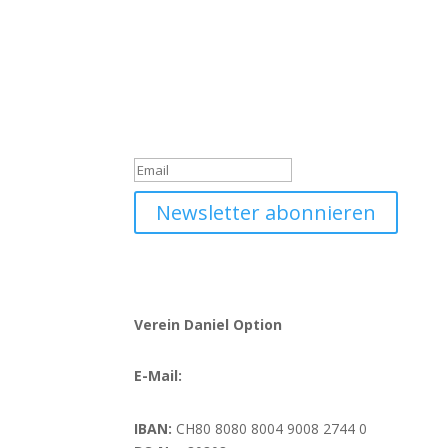
Werde Teil unserer Comm
Trage dich jetzt in unseren Daniel Option Newsle
Du hast dich erfolgreich 
Newsletter abonnieren
Verein Daniel Option
E-Mail:
info@danieloption.ch
IBAN:
CH80 8080 8004 9008 2744 0