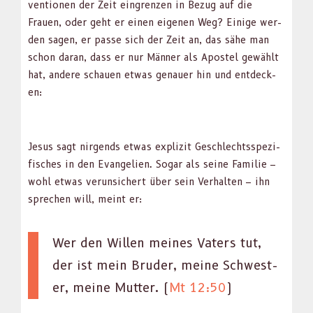
ven­tio­nen der Zeit ein­gren­zen in Bezug auf die
Frauen, oder geht er einen eige­nen Weg? Einige wer­
den sagen, er passe sich der Zeit an, das sähe man
schon daran, dass er nur Män­ner als Apos­tel gewählt
hat, andere schauen etwas genauer hin und ent­deck­
en:
Jesus sagt nir­gends etwas expliz­it Geschlechtsspez­i­
fis­ches in den Evan­gelien. Sog­ar als seine Fam­i­lie –
wohl etwas verun­sichert über sein Ver­hal­ten – ihn
sprechen will, meint er:
Wer den Willen meines Vaters tut,
der ist mein Brud­er, meine Schwest­
er, meine Mut­ter. (
Mt 12:50
)