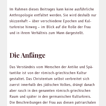
Im Rah­men dieses Beitrages kann keine aus­führliche
Anthro­polo­gie ent­fal­tet wer­den. Sie wird deshalb nur
skizzen­haft – über ver­schiedene Epochen und Kul­
turkreise hin­weg – im Blick auf die Rolle der Frau
und in ihrem Ver­hält­nis zum Mann dargestellt.
Die Anfänge
Das Ver­ständ­nis vom Men­schen der Antike und Spä­
tan­tike ist von der römisch-griechis­chen Kul­tur
gestal­tet. Das Chris­ten­tum selb­st ver­bre­it­et sich
zuerst inner­halb des jüdis­chen Volkes, drängt danach
aber rasch in den genan­nten römisch-griechis­chen
Raum und später in den ger­man­is­chen Kul­turkreis.
Die Beschrei­bun­gen der Frau aus diesen patri­ar­chalen