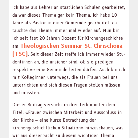
Ich habe als Lehrer an staatlichen Schulen gear­beit­et,
da war dieses The­ma gar kein The­ma. Ich habe 10
Jahre als Pas­tor in ein­er Gemeinde gear­beit­et, da
tauchte das The­ma immer mal wieder auf. Nun bin
ich seit fast 20 Jahren Dozent für Kirchengeschichte
The­ol­o­gis­chen Sem­i­nar St. Chrischona
am
(TSC)
. Seit dieser Zeit tre­ffe ich immer wieder Stu­
dentin­nen an, die unsich­er sind, ob sie predi­gen,
respek­tive eine Gemeinde leit­en dür­fen. Auch bin ich
mit Kol­legin­nen unter­wegs, die als Frauen bei uns
unter­richt­en und sich diesen Fra­gen stellen müssen
und mussten.
Dieser Beitrag ver­sucht in drei Teilen unter dem
Titel, «Frauen zwis­chen Mitar­beit und Auss­chluss in
der Kirche – eine kurze Betra­ch­tung der
kirchengeschichtlichen Sit­u­a­tion» hinzuschauen, was
wir aus dieser Sicht zu diesem wichti­gen The­ma