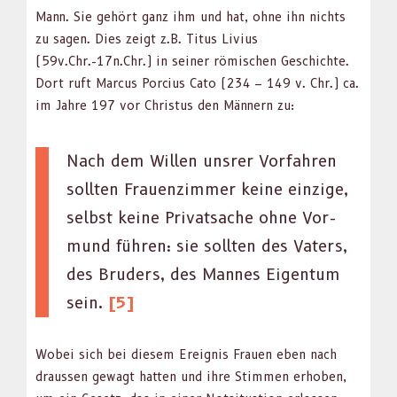
Mann. Sie gehört ganz ihm und hat, ohne ihn nichts
zu sagen. Dies zeigt z.B. Titus Livius
(59v.Chr.-17n.Chr.) in sein­er römis­chen Geschichte.
Dort ruft Mar­cus Por­cius Cato (234 – 149 v. Chr.) ca.
im Jahre 197 vor Chris­tus den Män­nern zu:
Nach dem Willen unsr­er Vor­fahren
soll­ten Frauen­z­im­mer keine einzige,
selb­st keine Pri­vat­sache ohne Vor­
mund führen: sie soll­ten des Vaters,
des Brud­ers, des Mannes Eigen­tum
sein.
[5]
Wobei sich bei diesem Ereig­nis Frauen eben nach
draussen gewagt hat­ten und ihre Stim­men erhoben,