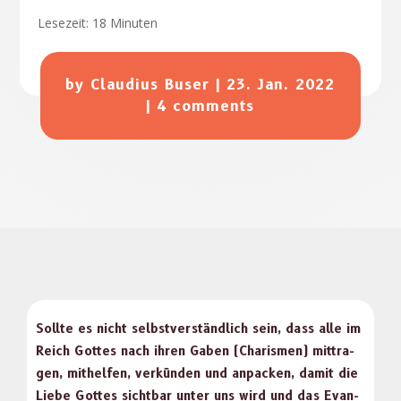
Lesezeit:
18
Minuten
by
Claudius Buser
|
23. Jan. 2022
|
4 comments
Sollte es nicht selb­stver­ständlich sein, dass alle im
Reich Gottes nach ihren Gaben (Charis­men) mit­tra­
gen, mithelfen, verkün­den und anpack­en, damit die
Liebe Gottes sicht­bar unter uns wird und das Evan­