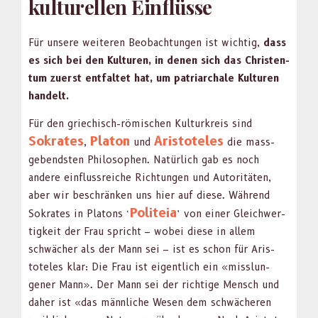
kulturellen Einflüsse
Für unsere weit­eren Beobach­tun­gen ist wichtig,
dass
es sich bei den Kul­turen, in denen sich das Chris­ten­
tum zuerst ent­fal­tet hat, um patri­ar­chale Kul­turen
han­delt.
Für den griechisch-römis­chen Kul­turkreis sind
Sokrates
Pla­ton
Aris­tote­les
,
und
die mass­
gebend­sten Philosophen. Natür­lich gab es noch
andere ein­flussre­iche Rich­tun­gen und Autoritäten,
aber wir beschränken uns hier auf diese. Während
Politeia
Sokrates in Pla­tons ‘
’ von ein­er Gle­ich­w­er­
tigkeit der Frau spricht – wobei diese in allem
schwäch­er als der Mann sei – ist es schon für Aris­
tote­les klar: Die Frau ist eigentlich ein «miss­lun­
gener Mann». Der Mann sei der richtige Men­sch und
daher ist «das männliche Wesen dem schwächeren