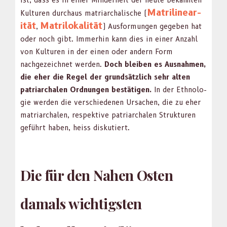
ist, dass es in ein­er Min­der­heit der heute bekan­nten
Matri­lin­ear­
Kul­turen dur­chaus matri­ar­chalis­che (
ität
Matrilokalität
,
) Aus­for­mungen gegeben hat
oder noch gibt. Immer­hin kann dies in ein­er Anzahl
von Kul­turen in der einen oder andern Form
nachgeze­ich­net wer­den.
Doch bleiben es Aus­nah­men,
die eher die Regel der grund­sät­zlich sehr alten
patri­ar­chalen Ord­nun­gen bestäti­gen.
In der Eth­nolo­
gie wer­den die ver­schiede­nen Ursachen, die zu eher
matri­ar­chalen, respek­tive patri­ar­chalen Struk­turen
geführt haben, heiss disku­tiert.
Die für den Nahen Osten
damals wichtigsten