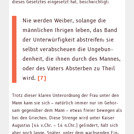
dieses Geset­ztes einge­set­zt hat, beschwichtigt:
Nie wer­den Weiber, solange die
männlichen Ihri­gen leben, das Band
der Unter­wür­figkeit abstreifen: sie
selb­st ver­ab­scheuen die Unge­bun­
den­heit, die ihnen durch des Mannes,
oder des Vaters Abster­ben zu Theil
wird.
[7]
Trotz dieser klaren Unterord­nung der Frau unter den
Mann kann sie sich – natür­lich immer nur im Gehor­
sam gegenüber dem Mann – etwas freier bewe­gen als
bei den Griechen. Diese Strenge wird unter Kaiser
Augus­tus (44 v.Chr. – 14 n.Chr.) gelin­dert, hält sich
aber noch lange. Später, unter dem wach­senden Ein­