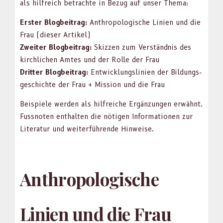
als hil­fre­ich betra­chte in Bezug auf unser The­ma:
Erster Blog­beitrag:
Anthro­pol­o­gis­che Lin­ien und die
Frau (dieser Artikel)
Zweit­er Blog­beitrag:
Skizzen zum Ver­ständ­nis des
kirch­lichen Amtes und der Rolle der Frau
Drit­ter Blog­beitrag:
Entwick­lungslin­ien der Bil­dungs­
geschichte der Frau + Mis­sion und die Frau
Beispiele wer­den als hil­fre­iche Ergänzun­gen erwäh­nt.
Fuss­noten enthal­ten die nöti­gen Infor­ma­tio­nen zur
Lit­er­atur und weit­er­führende Hin­weise.
Anthropologische
Linien und die Frau