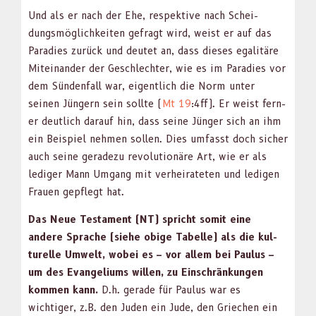
Und als er nach der Ehe, respek­tive nach Schei­
dungsmöglichkeit­en gefragt wird, weist er auf das
Paradies zurück und deutet an, dass dieses egal­itäre
Miteinan­der der Geschlechter, wie es im Paradies vor
dem Sün­den­fall war, eigentlich die Norm unter
seinen Jüngern sein sollte (
Mt 19
:4ff). Er weist fern­
er deut­lich darauf hin, dass seine Jünger sich an ihm
ein Beispiel nehmen sollen. Dies umfasst doch sich­er
auch seine ger­adezu rev­o­lu­tionäre Art, wie er als
ledi­ger Mann Umgang mit ver­heirateten und ledi­gen
Frauen gepflegt hat.
Das Neue Tes­ta­ment (NT) spricht somit eine
andere Sprache (siehe obige Tabelle) als die kul­
turelle Umwelt, wobei es – vor allem bei Paulus –
um des Evan­geli­ums willen, zu Ein­schränkun­gen
kom­men kann.
D.h. ger­ade für Paulus war es
wichtiger, z.B. den Juden ein Jude, den Griechen ein