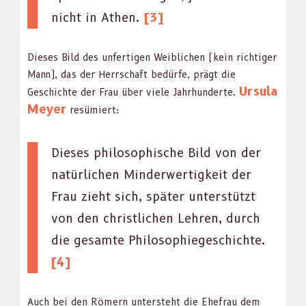
nicht in Athen.
[3]
Dieses Bild des unfer­ti­gen Weib­lichen (kein richtiger
Mann), das der Herrschaft bedürfe, prägt die
Ursu­la
Geschichte der Frau über viele Jahrhun­derte.
Mey­er
resümiert:
Dieses philosophis­che Bild von der
natür­lichen Min­der­w­er­tigkeit der
Frau zieht sich, später unter­stützt
von den christlichen Lehren, durch
die gesamte Philoso­phiegeschichte.
[4]
Auch bei den Römern unter­ste­ht die Ehe­frau dem