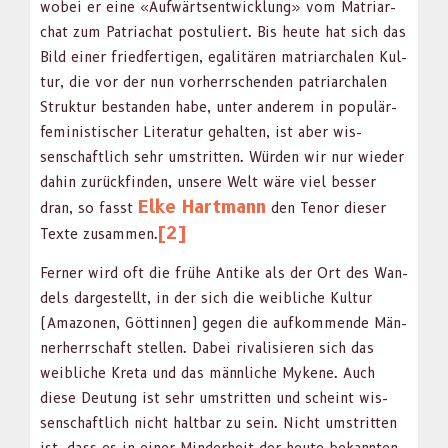
wobei er eine «Aufwärt­sen­twick­lung» vom Matri­ar­
chat zum Patri­achat pos­tuliert. Bis heute hat sich das
Bild ein­er fried­fer­ti­gen, egal­itären matri­ar­chalen Kul­
tur, die vor der nun vorherrschen­den patri­ar­chalen
Struk­tur bestanden habe, unter anderem in pop­ulär-
fem­i­nis­tis­ch­er Lit­er­atur gehal­ten, ist aber wis­
senschaftlich sehr umstrit­ten. Wür­den wir nur wieder
dahin zurück­find­en, unsere Welt wäre viel bess­er
Elke Hart­mann
dran, so fasst
den Tenor dieser
[2]
Texte zusam­men.
Fern­er wird oft die frühe Antike als der Ort des Wan­
dels dargestellt, in der sich die weib­liche Kul­tur
(Ama­zo­nen, Göt­tin­nen) gegen die aufk­om­mende Män­
ner­herrschaft stellen. Dabei rival­isieren sich das
weib­liche Kre­ta und das männliche Mykene. Auch
diese Deu­tung ist sehr umstrit­ten und scheint wis­
senschaftlich nicht halt­bar zu sein. Nicht umstrit­ten