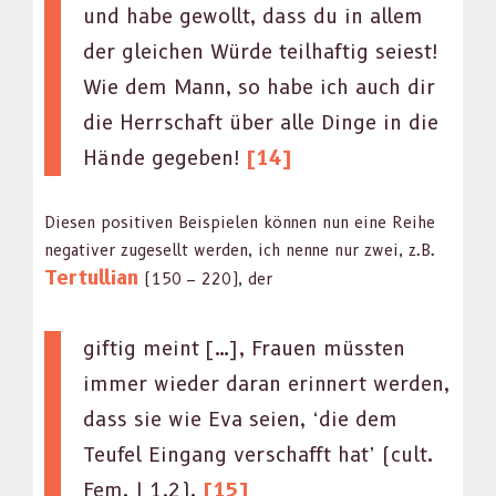
und habe gewollt, dass du in allem
der gle­ichen Würde teil­haftig seiest!
Wie dem Mann, so habe ich auch dir
die Herrschaft über alle Dinge in die
Hände gegeben!
[14]
Diesen pos­i­tiv­en Beispie­len kön­nen nun eine Rei­he
neg­a­tiv­er zuge­sellt wer­den, ich nenne nur zwei, z.B.
Ter­tul­lian
(150 – 220), der
giftig meint […], Frauen müssten
immer wieder daran erin­nert wer­den,
dass sie wie Eva seien, ‘die dem
Teufel Ein­gang ver­schafft hat’ (cult.
Fem. I 1,2).
[15]