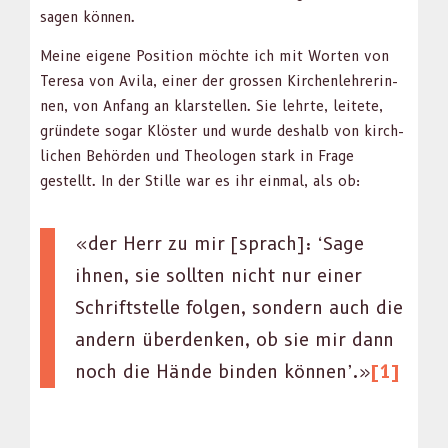
sagen kön­nen.
Meine eigene Posi­tion möchte ich mit Worten von
Tere­sa von Avi­la, ein­er der grossen Kirchen­lehrerin­
nen, von Anfang an klarstellen. Sie lehrte, leit­ete,
grün­dete sog­ar Klöster und wurde deshalb von kirch­
lichen Behör­den und The­olo­gen stark in Frage
gestellt. In der Stille war es ihr ein­mal, als ob:
«der Herr zu mir [sprach]: ‘Sage
ihnen, sie soll­ten nicht nur ein­er
Schrift­stelle fol­gen, son­dern auch die
andern über­denken, ob sie mir dann
noch die Hände binden kön­nen’.»
[1]