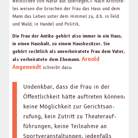
weib­lichen von Natur aus über­legen.» Nach Aris­tote­
les weisen die Griechen der Frau das Haus und dem
Mann das Leben unter dem Him­mel zu, d.h. in Feld
und Wald, in Han­del und Poli­tik.
Die Frau der Antike gehört also immer in ein Haus,
in einen Haushalt, zu einem Haus­be­sitzer. Sie
gehört rechtlich als unver­heiratete Frau dem Vater,
Arnold
als ver­heiratete dem Ehe­mann.
Angenendt
schreibt dazu:
Undenkbar, dass die Frau in der
Öffentlichkeit hätte auftreten kön­nen:
keine Möglichkeit zur Gericht­san­
rufung, kein Zutritt zu The­at­er­auf­
führun­gen, keine Teil­nahme an
Sportver­anstal­tun­gen, jeden­falls