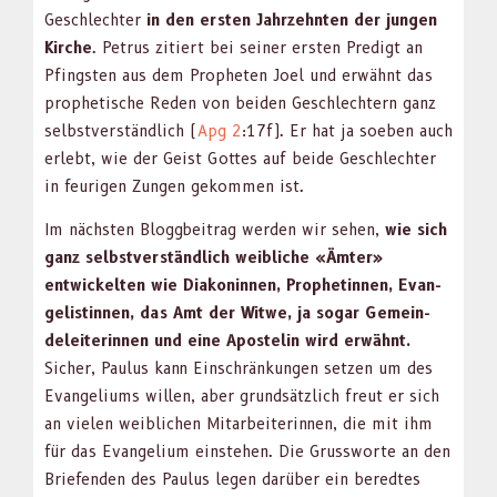
Geschlechter
in den ersten Jahrzehn­ten der jun­gen
Kirche
. Petrus zitiert bei sein­er ersten Predigt an
Pfin­g­sten aus dem Propheten Joel und erwäh­nt das
prophetis­che Reden von bei­den Geschlechtern ganz
selb­stver­ständlich (
Apg 2
:17f). Er hat ja soeben auch
erlebt, wie der Geist Gottes auf bei­de Geschlechter
in feuri­gen Zun­gen gekom­men ist.
Im näch­sten Blog­g­beitrag wer­den wir sehen,
wie sich
ganz selb­stver­ständlich weib­liche «Ämter»
entwick­el­ten wie Diakonin­nen, Prophetinnen, Evan­
ge­listin­nen, das Amt der Witwe, ja sog­ar Gemein­
delei­t­erin­nen und eine Apos­telin wird erwäh­nt.
Sich­er, Paulus kann Ein­schränkun­gen set­zen um des
Evan­geli­ums willen, aber grund­sät­zlich freut er sich
an vie­len weib­lichen Mitar­bei­t­erin­nen, die mit ihm
für das Evan­geli­um ein­ste­hen. Die Gruss­worte an den
Briefend­en des Paulus leg­en darüber ein beredtes