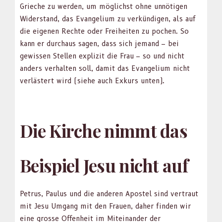
Grieche zu wer­den, um möglichst ohne unnöti­gen
Wider­stand, das Evan­geli­um zu verkündi­gen, als auf
die eige­nen Rechte oder Frei­heit­en zu pochen. So
kann er dur­chaus sagen, dass sich jemand – bei
gewis­sen Stellen expliz­it die Frau – so und nicht
anders ver­hal­ten soll, damit das Evan­geli­um nicht
ver­lästert wird (siehe auch Exkurs unten).
Die Kirche nimmt das
Beispiel Jesu nicht auf
Petrus, Paulus und die anderen Apos­tel sind ver­traut
mit Jesu Umgang mit den Frauen, daher find­en wir
eine grosse Offen­heit im Miteinan­der der