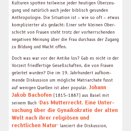
Kul­turen spot­ten teil­weise jed­er heuti­gen Überzeu­
gung und natür­lich auch jed­er bib­lisch gesun­den
Anthro­polo­gie. Die Sit­u­a­tion ist – wie so oft – etwas
kom­pliziert­er als gedacht: Ein­er sehr kleinen Ober­
schicht von Frauen ste­ht trotz der vorherrschen­den
neg­a­tiv­en Mei­n­ung über die Frau dur­chaus der Zugang
zu Bil­dung und Macht offen.
Doch was war vor der Antike los? Gab es nicht in der
Vorzeit fried­fer­tige Gesellschaften, die von Frauen
geleit­et wur­den? Die im 19. Jahrhun­dert aufk­om­
mende Diskus­sion um mögliche Matri­ar­chate fusst
Johann
auf weni­gen Quellen ist aber pop­ulär.
Jakob Bachofen
(1815–1887) aus Basel mit
Das Mut­ter­recht. Eine Unter­
seinem Buch ‘
suchung über die Gynaikokratie der alten
Welt nach ihrer religiösen und
rechtlichen Natur
’ lanciert die Diskus­sion,