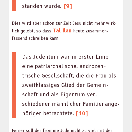
standen wurde.
[9]
Dies wird aber schon zur Zeit Jesu nicht mehr wirk­
Tal Ilan
lich gelebt, so dass
heute zusam­men­
fassend schreiben kann:
Das Juden­tum war in erster Lin­ie
eine patri­ar­chalis­che, androzen­
trische Gesellschaft, die die Frau als
zweitk­las­siges Glied der Gemein­
schaft und als Eigen­tum ver­
schieden­er männlich­er Fam­i­lien­ange­
höriger betra­chtete.
[10]
Fern­er soll der fromme Jude nicht zu viel mit der