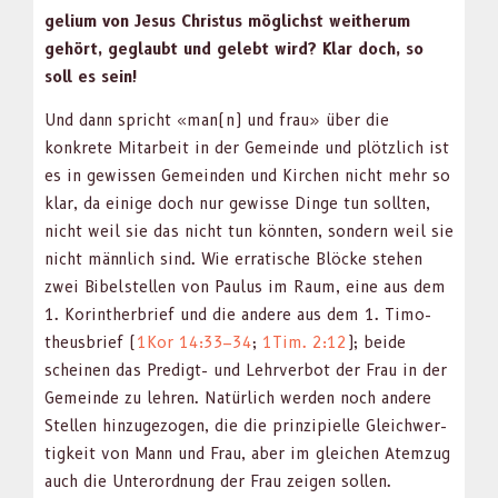
geli­um von Jesus Chris­tus möglichst wei­therum
gehört, geglaubt und gelebt wird? Klar doch, so
soll es sein!
Und dann spricht «man(n) und frau» über die
konkrete Mitar­beit in der Gemeinde und plöt­zlich ist
es in gewis­sen Gemein­den und Kirchen nicht mehr so
klar, da einige doch nur gewisse Dinge tun soll­ten,
nicht weil sie das nicht tun kön­nten, son­dern weil sie
nicht männlich sind. Wie erratis­che Blöcke ste­hen
zwei Bibel­stellen von Paulus im Raum, eine aus dem
1. Korinther­brief und die andere aus dem 1. Tim­o­
theus­brief (
1Kor 14:33–34
;
1Tim. 2:12
); bei­de
scheinen das Predigt- und Lehrver­bot der Frau in der
Gemeinde zu lehren. Natür­lich wer­den noch andere
Stellen hinzuge­zo­gen, die die prinzip­ielle Gle­ich­w­er­
tigkeit von Mann und Frau, aber im gle­ichen Atemzug
auch die Unterord­nung der Frau zeigen sollen.