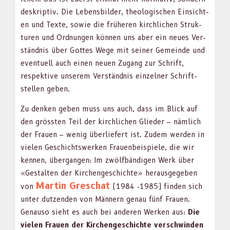
deskrip­tiv. Die Lebens­bilder, the­ol­o­gis­chen Ein­sicht­
en und Texte, sowie die früheren kirch­lichen Struk­
turen und Ord­nun­gen kön­nen uns aber ein neues Ver­
ständ­nis über Gottes Wege mit sein­er Gemeinde und
eventuell auch einen neuen Zugang zur Schrift,
respek­tive unserem Ver­ständ­nis einzel­ner Schrift­
stellen geben.
Zu denken geben muss uns auch, dass im Blick auf
den grössten Teil der kirch­lichen Glieder – näm­lich
der Frauen – wenig über­liefert ist. Zudem wer­den in
vie­len Geschichtswerken Frauen­beispiele, die wir
ken­nen, über­gan­gen: Im zwölf­bändi­gen Werk über
«Gestal­ten der Kirchengeschichte» her­aus­gegeben
Mar­tin Greschat
von
(1984 ‑1985) find­en sich
unter dutzen­den von Män­nern genau fünf Frauen.
Genau­so sieht es auch bei anderen Werken aus:
Die
vie­len Frauen der Kirchengeschichte ver­schwinden