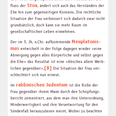
Stoa
fluss der
, ändert sich auch das Ver­ständ­nis der
Ehe hin zum gegen­seit­i­gen Kon­sens. Die rechtliche
Sit­u­a­tion der Frau verbessert sich dadurch zwar nicht
grund­sät­zlich, doch kann sie mehr Raum im
gesellschaftlichen Leben ein­nehmen.
Neu­pla­ton­is­
Der im 3. Jh. n.Chr. aufk­om­mende
mus
entwick­elt in der Folge dage­gen wieder «eine
Abnei­gung gegen alles Kör­per­liche und selb­st gegen
die Ehe» das Resul­tat ist eine «Abscheu allem Weib­
[8]
lichen gegenüber».
Die Sit­u­a­tion der Frau ver­
schlechtert sich nun erneut.
rab­binis­chen Juden­tum
Im
ist die Rolle der
Frau gegenüber ihrem Mann durch den Schöp­fungs­
bericht zemen­tiert, aus dem man ihre Unterord­nung,
Min­der­w­er­tigkeit und ihre Ver­ant­wor­tung für den
Sün­den­fall her­auszule­sen meint. Wobei zu beacht­en