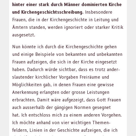
hin­ter ein­er stark durch Män­ner dominierten Kirche
und Kirchengeschichtss­chrei­bung.
Ins­beson­dere
Frauen, die in der Kirchengeschichte in Leitung und
Ämtern standen, wer­den ignori­ert oder stark­er Kri­tik
aus­ge­set­zt.
Nun kön­nte ich durch die Kirchengeschichte gehen
und einige Beispiele von bekan­nten und unbekan­nten
Frauen aufzeigen, die sich in der Kirche einge­set­zt
haben. Dadurch würde sicht­bar, dass es trotz ander­
slau­t­en­der kirch­lich­er Vor­gaben Freiräume und
Möglichkeit­en gab, in denen Frauen eine gewisse
Anerken­nung erlangten oder grosse Leis­tun­gen
erbracht­en. Damit wäre aufgezeigt, dass Gott Frauen
auch ausser­halb der gängi­gen Nor­men geseg­net
hat. Ich entschloss mich zu einem anderen Vorge­hen.
Ich möchte anhand von vier wichti­gen The­men­
feldern, Lin­ien in der Geschichte aufzeigen, die ich