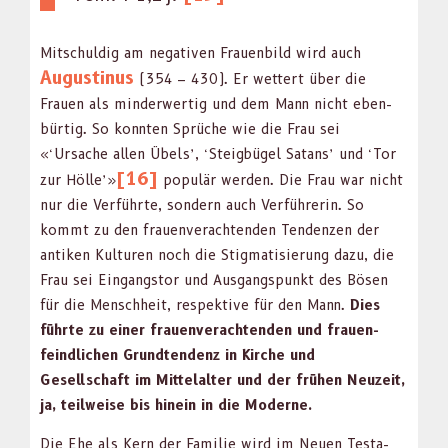
Mitschuldig am neg­a­tiv­en Frauen­bild wird auch
Augusti­nus
(354 – 430). Er wet­tert über die
Frauen als min­der­w­er­tig und dem Mann nicht eben­
bür­tig. So kon­nten Sprüche wie die Frau sei
«‘Ursache allen Übels’, ‘Steig­bügel Satans’ und ‘Tor
[16]
zur Hölle’»
pop­ulär wer­den. Die Frau war nicht
nur die Ver­führte, son­dern auch Ver­führerin. So
kommt zu den frauen­ver­ach­t­en­den Ten­den­zen der
antiken Kul­turen noch die Stig­ma­tisierung dazu, die
Frau sei Ein­gangstor und Aus­gangspunkt des Bösen
für die Men­schheit, respek­tive für den Mann.
Dies
führte zu ein­er frauen­ver­ach­t­en­den und frauen­
feindlichen Grund­ten­denz in Kirche und
Gesellschaft im Mit­te­lal­ter und der frühen Neuzeit,
ja, teil­weise bis hinein in die Mod­erne.
Die Ehe als Kern der Fam­i­lie wird im Neuen Tes­ta­