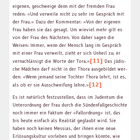
eige­nen, geschweige denn mit der frem­den Frau
reden: «Und ver­weile nicht zu sehr im Gespräch mit
der Frau.» Dazu der Kom­men­tar: «Von der eige­nen
Frau haben sie das gesagt. Um wieviel mehr gilt es
von der Frau des Näch­sten. Von daher sagen die
Weisen: Immer, wenn der Men­sch lang im Gespräch
mit ein­er Frau ver­weilt, zieht er sich Unheil zu; er
[11]
ver­nach­läs­sigt die Worte der Tora.»
Das jüdis­
che Mäd­chen darf nicht in der Tho­ra aus­ge­bildet wer­
den: «Wenn jemand seine Tochter Tho­ra lehrt, ist es,
[12]
als ob er sie Auss­chwei­fung lehre.»
Es ist natür­lich festzustellen, dass im Juden­tum die
Unterord­nung der Frau durch die Sün­den­fallgeschichte
noch immer ein Fak­tum der «Fal­lord­nung» ist, das
bis heute ein­fach als Real­ität geglaubt wird. Sie
haben noch keinen Mes­sias, der ihnen eine neue
Erlö­sungskul­tur vor­leben und brin­gen kön­nte, wie