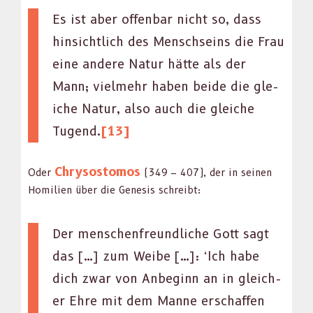
Es ist aber offen­bar nicht so, dass
hin­sichtlich des Men­sch­seins die Frau
eine andere Natur hätte als der
Mann; vielmehr haben bei­de die gle­
iche Natur, also auch die gle­iche
Tugend.
[13]
Chrysos­to­mos
Oder
(349 – 407), der in seinen
Hom­i­lien über die Gen­e­sis schreibt:
Der men­schen­fre­undliche Gott sagt
das […] zum Weibe […]: ‘Ich habe
dich zwar von Anbe­ginn an in gle­ich­
er Ehre mit dem Manne erschaf­fen