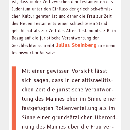
ist, dass in der Zeit zwis­chen den Tes­ta­menten das
Juden­tum unter den Ein­fluss der griechisch-römis­
chen Kul­tur ger­at­en ist und daher die Frau zur Zeit
des Neuen Tes­ta­ments einen schlechteren Stand
gehabt hat als zur Zeit des Alten Tes­ta­ments. Z.B. in
Bezug auf die juris­tis­che Ver­ant­wor­tung der
Julius Stein­berg
Geschlechter schreibt
in einem
lesenswerten Auf­satz:
Mit ein­er gewis­sen Vor­sicht lässt
sich sagen, dass in der altisraelitis­
chen Zeit die juris­tis­che Ver­ant­wor­
tung des Mannes eher im Sinne ein­er
fest­ge­fügten Rol­len­verteilung als im
Sinne ein­er grund­sät­zlichen Überord­
nung des Mannes über die Frau ver­