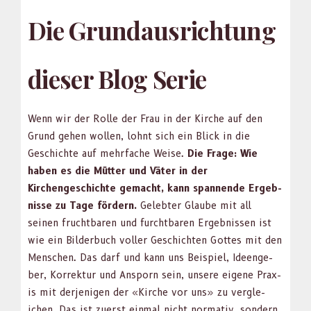
Die Grundausrichtung
dieser Blog Serie
Wenn wir der Rolle der Frau in der Kirche auf den
Grund gehen wollen, lohnt sich ein Blick in die
Geschichte auf mehrfache Weise.
Die Frage: Wie
haben es die Müt­ter und Väter in der
Kirchengeschichte gemacht, kann span­nende Ergeb­
nisse zu Tage fördern.
Gelebter Glaube mit all
seinen frucht­baren und furcht­baren Ergeb­nis­sen ist
wie ein Bilder­buch voller Geschicht­en Gottes mit den
Men­schen. Das darf und kann uns Beispiel, Ideenge­
ber, Kor­rek­tur und Ans­porn sein, unsere eigene Prax­
is mit der­jeni­gen der «Kirche vor uns» zu ver­gle­
ichen. Das ist zuerst ein­mal nicht nor­ma­tiv, son­dern