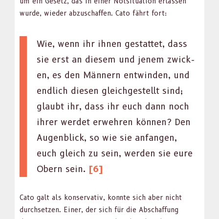
um ein Gesetz, das in ein­er Not­si­t­u­a­tion erlassen
wurde, wieder abzuschaf­fen. Cato fährt fort:
Wie, wenn ihr ihnen ges­tat­tet, dass
sie erst an diesem und jen­em zwick­
en, es den Män­nern entwinden, und
endlich diesen gle­ichgestellt sind;
glaubt ihr, dass ihr euch dann noch
ihrer werdet erwehren kön­nen? Den
Augen­blick, so wie sie anfan­gen,
euch gle­ich zu sein, wer­den sie eure
Obern sein.
[6]
Cato galt als kon­ser­v­a­tiv, kon­nte sich aber nicht
durch­set­zen. Ein­er, der sich für die Abschaf­fung