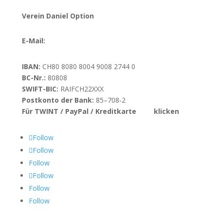
Verein Daniel Option
E-Mail:
info@danieloption.ch
IBAN:
CH80 8080 8004 9008 2744 0
BC-Nr.:
80808
SWIFT-BIC:
RAIFCH22XXX
Postkonto der Bank:
85–708‑2
Für TWINT / PayPal / Kreditkarte
hier
klicken
Follow
Follow
Follow
Follow
Follow
Follow