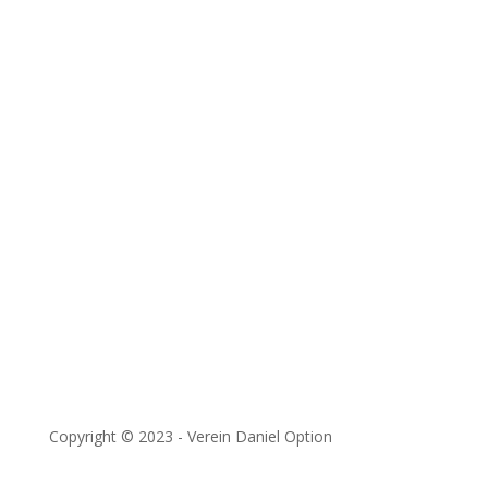
Alle Artikel ansehen
Kanalüberblick öffnen
Themenserien öffnen
Kontakt
Unterstützen
Downloads
Impressum
&
Datenschutzerklärung
Copyright © 2023 - Verein Daniel Option