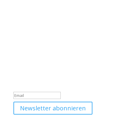
Werde Teil unserer
Community
Trage dich jetzt in unseren Daniel Option Newsletter
ein, sodass du immer gleich über unsere Neuigkeiten
informiert wirst.
Du hast dich erfolgreich für
den Newsletter angemeldet!
Newsletter abonnieren