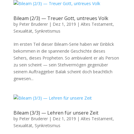
Bileam (2/3) — Treuer Gott, untreues Volk
by
Peter Bruderer
|
Dez 1, 2019
|
Altes Testament
,
Sexualität
,
Synkretismus
Im ersten Teil dieser Bileam-Serie haben wir Ein­blick
bekom­men in die span­nende Geschichte dieses
Sehers, dieses Propheten. So ambiva­lent er als Per­son
zu sein scheint — sein Ste­hver­mö­gen gegenüber
seinem Auf­tragge­ber Bal­ak scheint doch beachtlich
gewe­sen...
Bileam (3/3) — Lehren für unsere Zeit
by
Peter Bruderer
|
Dez 1, 2019
|
Altes Testament
,
Sexualität
,
Synkretismus