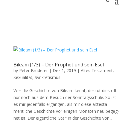
Bileam (1/3) – Der Prophet und sein Esel
by
Peter Bruderer
|
Dez 1, 2019
|
Altes Testament
,
Sexualität
,
Synkretismus
Wer die Geschichte von Bileam ken­nt, der tut dies oft
nur noch aus dem Besuch der Son­ntagss­chule. So ist
es mir jeden­falls ergan­gen, als mir diese alttes­ta­
mentliche Geschichte vor eini­gen Monat­en neu begeg­
net ist. Der eigentliche ‘Star’ in der Geschichte von...