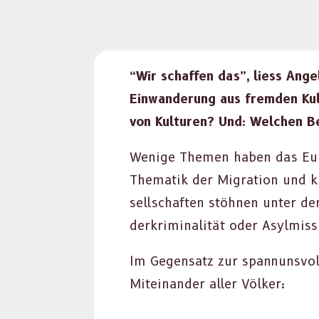
“Wir schaf­fen das”, liess Ange
Ein­wan­derung aus frem­den Kul
von Kul­turen? Und: Welchen Be
Wenige The­men haben das Euro
The­matik der Migra­tion und ku
sellschaften stöh­nen unter der
derkrim­i­nal­ität oder Asylmis
Im Gegen­satz zur span­nunsvol
Miteinan­der aller Völk­er: