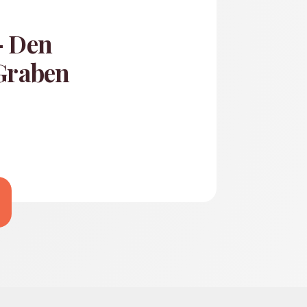
— Den
 Graben