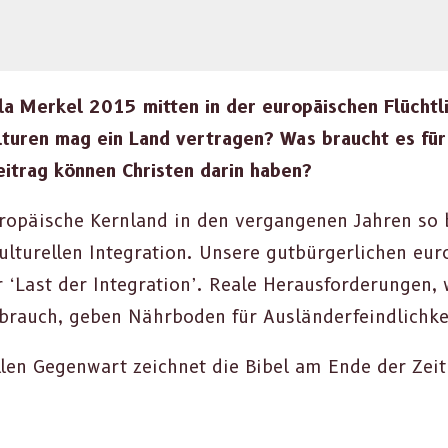
la Merkel 2015 mit­ten in der europäis­chen Flüchtli
­turen mag ein Land ver­tra­gen? Was braucht es für 
itrag kön­nen Chris­ten darin haben?
päis­che Kern­land in den ver­gan­genen Jahren so 
l­turellen Inte­gra­tion. Unsere gut­bürg­er­lichen eu
 ‘Last der Inte­gra­tion’. Reale Her­aus­forderun­gen
s­brauch, geben Nährbo­den für Aus­län­der­feindlichke
len Gegen­wart zeich­net die Bibel am Ende der Zeit