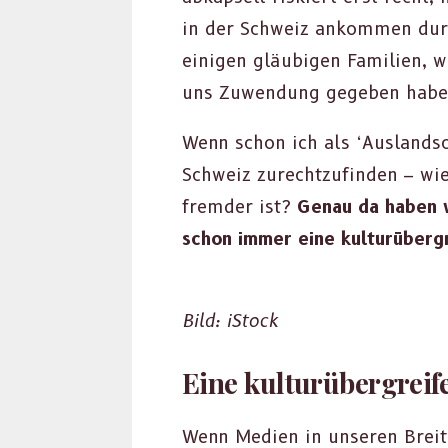
in der Schweiz ankom­men durf
eini­gen gläu­bi­gen Fam­i­lien,
uns Zuwen­dung gegeben habe
Wenn schon ich als ‘Aus­land­sc
Schweiz zurechtzufind­en – wie
fremder ist?
Genau da haben wi
schon immer eine kul­turüber­gr
Bild: iStock
Eine kulturübergreif
Wenn Medi­en in unseren Bre­it