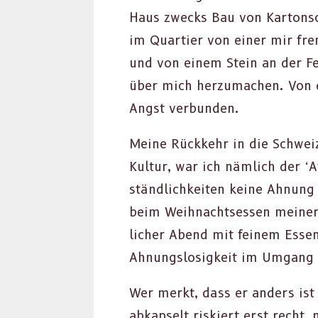
Haus zwecks Bau von Kar­ton­s
im Quarti­er von ein­er mir fre
und von einem Stein an der Fer
über mich herzu­machen. Von 
Angst ver­bun­den.
Meine Rück­kehr in die Schwei
Kul­tur, war ich näm­lich der ‘A
ständlichkeit­en keine Ahnung h
beim Wei­h­nacht­sessen mein­e
lich­er Abend mit feinem Essen
Ahnungslosigkeit im Umgang m
Wer merkt, dass er anders ist
abkapselt riskiert erst recht, n