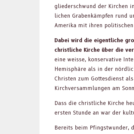
glieder­schwund der Kirchen in
lichen Grabenkämpfen rund um a
Ameri­ka mit ihren poli­tis­chen 
Dabei wird die eigentliche gro
christliche Kirche über die ve
eine weisse, kon­ser­v­a­tive I
Hemis­phäre als in der nördlich
Chris­ten zum Gottes­di­enst a
Kirchver­samm­lun­gen am Son­n
Dass die christliche Kirche he
ersten Stunde an war der kul­t
Bere­its beim Pfin­gst­wun­de