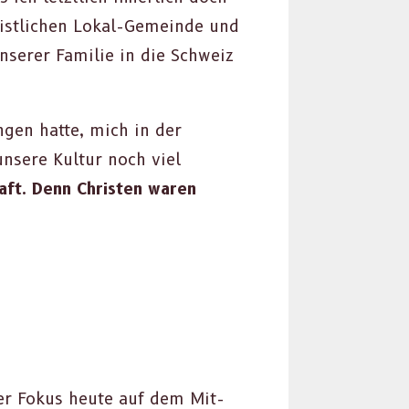
hristlichen Lokal-Gemeinde und
ser­er Fam­i­lie in die Schweiz
­gen hat­te, mich in der
nsere Kul­tur noch viel
aft. Denn Chris­ten waren
 der Fokus heute auf dem Mit­