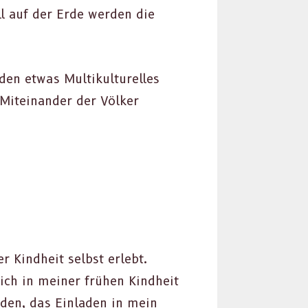
ll auf der Erde wer­den die
en etwas Mul­ti­kul­turelles
Miteinan­der der Völk­er
r Kind­heit selb­st erlebt.
ich in mein­er frühen Kind­heit
n­den, das Ein­laden in mein