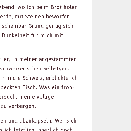
 Abend, wo ich beim Brot holen
 werde, mit Steinen bewor­fen
r schein­bar Grund genug sich
Dunkel­heit für mich mit
Hier, in mein­er anges­tammten
 schweiz­erischen Selb­stver­
r in die Schweiz, erblick­te ich
edeck­ten Tisch. Was ein fröh­
r­such, meine völ­lige
u ver­ber­gen.
ehen und abzukapseln. Wer sich
ich let­ztlich inner­lich doch