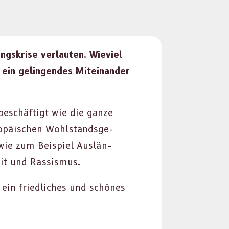
ngskrise ver­laut­en. Wieviel
ein gelin­gen­des Miteinan­der
beschäftigt wie die ganze
ropäis­chen Wohl­stands­ge­
, wie zum Beispiel Aus­län­
it und Ras­sis­mus.
 ein friedlich­es und schönes