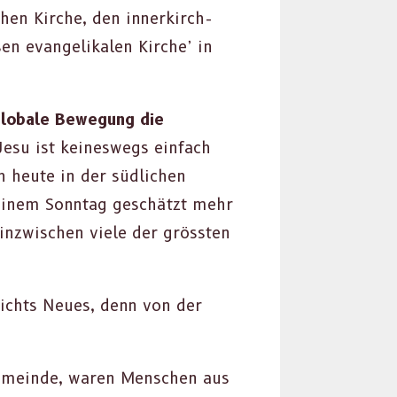
chen Kirche, den innerkirch­
n evan­ge­likalen Kirche’ in
glob­ale Bewe­gung die
esu ist keineswegs ein­fach
ich heute in der südlichen
n einem Son­ntag geschätzt mehr
inzwis­chen viele der grössten
nichts Neues, denn von der
 Gemeinde, waren Men­schen aus