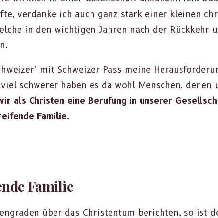
te, ver­danke ich auch ganz stark ein­er kleinen c
 welche in den wichti­gen Jahren nach der Rück­kehr un
n.
hweiz­er’ mit Schweiz­er Pass meine Her­aus­forderun
viel schw­er­er haben es da wohl Men­schen, denen u
r als Chris­ten eine Beru­fung in unser­er Gesellsch
eifende Fam­i­lie.
ende Familie
­en­graden über das Chris­ten­tum bericht­en, so ist