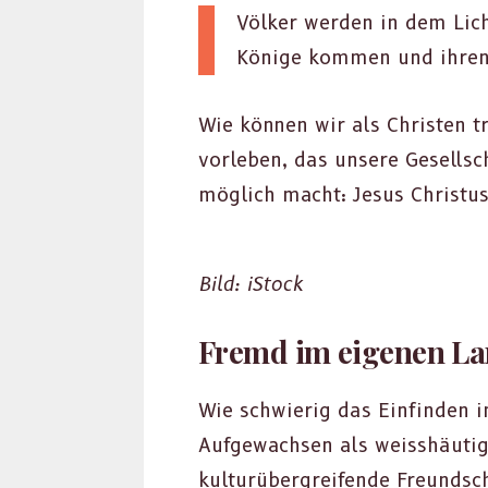
Völk­er wer­den in dem Lich
Könige kom­men und ihren R
Wie kön­nen wir als Chris­ten t
vor­leben, das unsere Gesellsc
möglich macht: Jesus Chris­tu
Bild: iStock
Fremd im eigenen L
Wie schwierig das Ein­find­en in
Aufgewach­sen als weis­shäutige
kul­turüber­greifende Fre­und­s