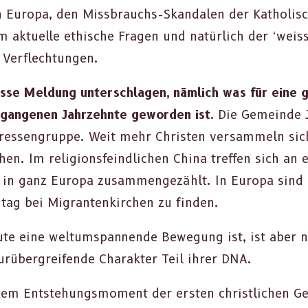
 Europa, den Miss­brauchs-Skan­dalen der Katholis­
ktuelle ethis­che Fra­gen und natür­lich der ‘weis­se
Ver­flech­tun­gen.
sse Mel­dung unter­schla­gen, näm­lich was für eine 
r­gan­genen Jahrzehnte gewor­den ist.
Die Gemeinde J
nter­es­sen­gruppe. Weit mehr Chris­ten ver­sam­meln s
en. Im reli­gions­feindlichen Chi­na tre­f­fen sich a
ls in ganz Europa zusam­mengezählt. In Europa sind 
tag bei Migrantenkirchen zu find­en.
ute eine wel­tumspan­nende Bewe­gung ist, ist aber 
urüber­greifende Charak­ter Teil ihrer DNA.
r, dem Entste­hungsmo­ment der ersten christlichen