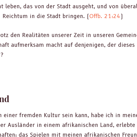
t leben, das von der Stadt aus­ge­ht, und von über­a
eich­tum in die Stadt brin­gen. (
Offb. 21:24
)
rotz den Real­itäten unser­er Zeit in unseren Gemein­d
haft aufmerk­sam macht auf den­jeni­gen, der dieses 
s?
and
 ein­er frem­den Kul­tur sein kann, habe ich in mein­e
r Aus­län­der in einem afrikanis­chen Land, erlebte 
chaften: das Spie­len mit meinen afrikanis­chen Fre­u