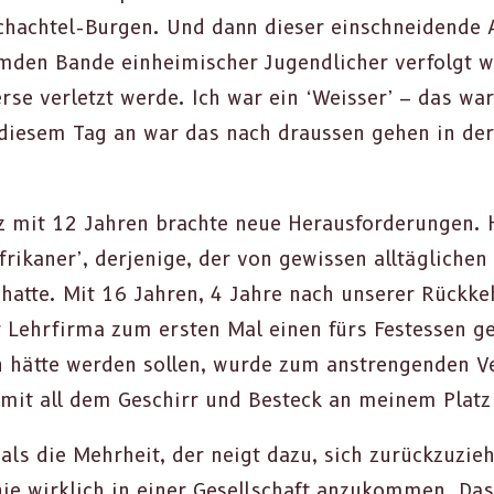
chachtel-Bur­gen. Und dann dieser ein­schnei­dende
m­den Bande ein­heimis­ch­er Jugendlich­er ver­fol­gt
se ver­let­zt werde. Ich war ein ‘Weiss­er’ – das wa
diesem Tag an war das nach draussen gehen in der 
z mit 12 Jahren brachte neue Her­aus­forderun­gen. 
frikan­er’, der­jenige, der von gewis­sen alltäglichen
at­te. Mit 16 Jahren, 4 Jahre nach unser­er Rück­keh
r Lehrfir­ma zum ersten Mal einen fürs Festessen g
 hätte wer­den sollen, wurde zum anstren­gen­den Ve
it all dem Geschirr und Besteck an meinem Platz z
 als die Mehrheit, der neigt dazu, sich zurück­zuzi
ie wirk­lich in ein­er Gesellschaft anzukom­men. Dass 