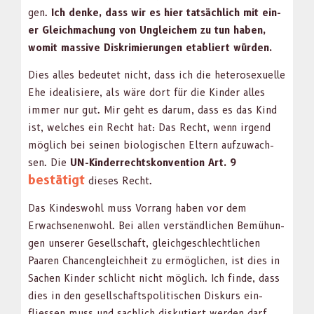
gen.
Ich denke, dass wir es hier tat­säch­lich mit ein­
er Gle­ich­machung von Ungle­ichem zu tun haben,
wom­it mas­sive Diskrim­ierun­gen etabliert wür­den.
Dies alles bedeutet nicht, dass ich die het­ero­sex­uelle
Ehe ide­al­isiere, als wäre dort für die Kinder alles
immer nur gut. Mir geht es darum, dass es das Kind
ist, welch­es ein Recht hat: Das Recht, wenn irgend
möglich bei seinen biol­o­gis­chen Eltern aufzuwach­
sen. Die
UN-Kinder­recht­skon­ven­tion Art. 9
bestätigt
dieses Recht.
Das Kindeswohl muss Vor­rang haben vor dem
Erwach­se­nen­wohl. Bei allen ver­ständlichen Bemühun­
gen unser­er Gesellschaft, gle­ichgeschlechtlichen
Paaren Chan­cen­gle­ich­heit zu ermöglichen, ist dies in
Sachen Kinder schlicht nicht möglich. Ich finde, dass
dies in den gesellschaft­spoli­tis­chen Diskurs ein­
fliessen muss und sach­lich disku­tiert wer­den darf.