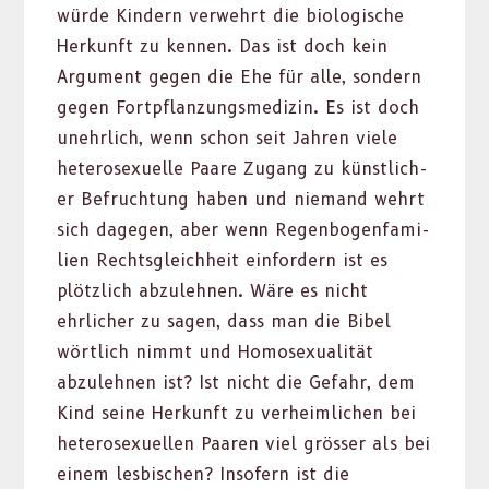
würde Kindern ver­wehrt die biol­o­gis­che
Herkun­ft zu ken­nen. Das ist doch kein
Argu­ment gegen die Ehe für alle, son­dern
gegen Fortpflanzungsmedi­zin. Es ist doch
unehrlich, wenn schon seit Jahren viele
het­ero­sex­uelle Paare Zugang zu kün­stlich­
er Befruch­tung haben und nie­mand wehrt
sich dage­gen, aber wenn Regen­bo­gen­fam­i­
lien Rechts­gle­ich­heit ein­fordern ist es
plöt­zlich abzulehnen. Wäre es nicht
ehrlich­er zu sagen, dass man die Bibel
wörtlich nimmt und Homo­sex­u­al­ität
abzulehnen ist? Ist nicht die Gefahr, dem
Kind seine Herkun­ft zu ver­heim­lichen bei
het­ero­sex­uellen Paaren viel gröss­er als bei
einem les­bis­chen? Insofern ist die