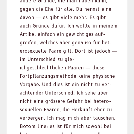
andere Gründe, die man haben kann,
gegen die Ehe für alle. Du nennst eine
davon — es gibt viele mehr. Es gibt
auch Gründe dafür. Ich wollte in meinem
Artikel ein­fach ein gewichtiges auf­
greifen, welch­es aber genau­so für het­
ero­sex­uelle Paare gilt. Dort ist jedoch —
im Unter­schied zu gle­
ichgeschlechtlichen Paaren — diese
Fortpflanzungsmeth­ode keine physis­che
Vor­gabe. Und dies ist ein nicht zu ver­
ach­t­en­der Unter­schied. Ich sehe aber
nicht eine grössere Gefahr bei het­ero­
sex­uellen Paaren, die Herkun­ft eher zu
ver­ber­gen. Ich mag mich aber täuschen.
Botom line: es ist für mich sowohl bei