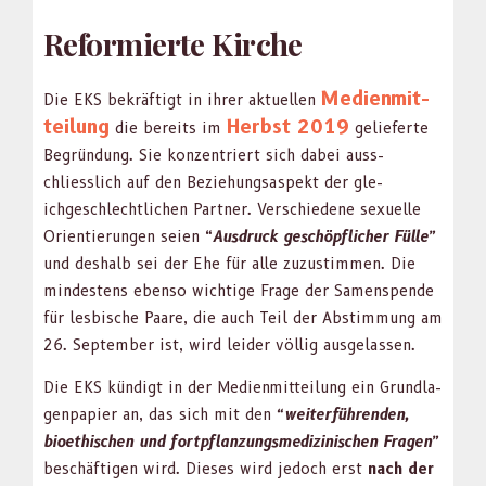
Reformierte Kirche
Medi­en­mit­
Die EKS bekräftigt in ihrer aktuellen
teilung
Herb­st 2019
die bere­its im
gelieferte
Begrün­dung. Sie konzen­tri­ert sich dabei auss­
chliesslich auf den Beziehungsaspekt der gle­
ichgeschlechtlichen Part­ner. Ver­schiedene sex­uelle
Ori­en­tierun­gen seien
“
Aus­druck geschöpflich­er Fülle”
und deshalb sei der Ehe für alle zuzus­tim­men.
Die
min­destens eben­so wichtige Frage der Samen­spende
für les­bis­che Paare, die auch Teil der Abstim­mung am
26. Sep­tem­ber ist, wird lei­der völ­lig aus­ge­lassen.
Die EKS kündigt in der Medi­en­mit­teilung ein Grund­la­
gen­pa­pi­er an, das sich mit den
“weit­er­führen­den,
bioethis­chen und fortpflanzungsmedi­zinis­chen Fra­gen”
beschäfti­gen wird. Dieses wird jedoch erst
nach der