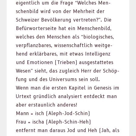
eigentlich um die Frage “Welch­es Men­
schen­bild wird von der Mehrheit der
Schweiz­er Bevölkerung vertreten?”. Die
Befür­worter­seite hat ein Men­schen­bild,
welch­es den Men­schen als “biol­o­gis­ches,
verpflanzbares, wis­senschaftlich weit­ge­
hend erk­lär­bares, mit etwas Intel­li­genz
und Emo­tio­nen (Trieben) aus­ges­tat­tetes
Wesen” sieht, das zugle­ich Herr der Schöp­
fung und des Uni­ver­sums sein soll.
Wenn man die ersten Kapi­tel in Gen­e­sis im
Urtext gründlich analysiert ent­deckt man
aber erstaunlich anderes!
Mann = isch (Aleph-Jod-Schin)
Frau = ischa (Aleph-Schin-Heh)
ent­fer­nt man daraus Jod und Heh (Jah, als