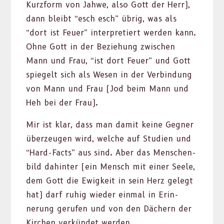
Kurz­form von Jah­we, also Gott der Herr),
dann bleibt “esch esch” übrig, was als
“dort ist Feuer” inter­pretiert wer­den kann.
Ohne Gott in der Beziehung zwis­chen
Mann und Frau, “ist dort Feuer” und Gott
spiegelt sich als Wesen in der Verbindung
von Mann und Frau (Jod beim Mann und
Heh bei der Frau).
Mir ist klar, dass man damit keine Geg­n­er
überzeu­gen wird, welche auf Stu­di­en und
“Hard-Facts” aus sind. Aber das Men­schen­
bild dahin­ter (ein Men­sch mit ein­er Seele,
dem Gott die Ewigkeit in sein Herz gelegt
hat) darf ruhig wieder ein­mal in Erin­
nerung gerufen und von den Däch­ern der
Kirchen verkün­det wer­den…